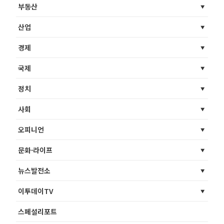
부동산
산업
경제
국제
정치
사회
오피니언
문화·라이프
뉴스발전소
이투데이TV
스페셜리포트