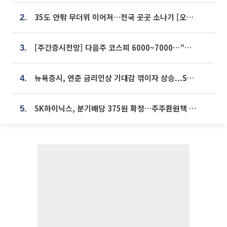
35도 안팎 무더위 이어져…전국 곳곳 소나기 [오늘 날씨]
2.
[주간증시전망] 다음주 코스피 6000~7000⋯“外人 수급은 정책이 변수”
3.
뉴욕증시, 연준 금리인상 기대감 꺾이자 상승...S&P500 사상 최고치 [종합]
4.
SK하이닉스, 분기배당 375원 확정…주주환원책 9월로 앞당겨 발표
5.