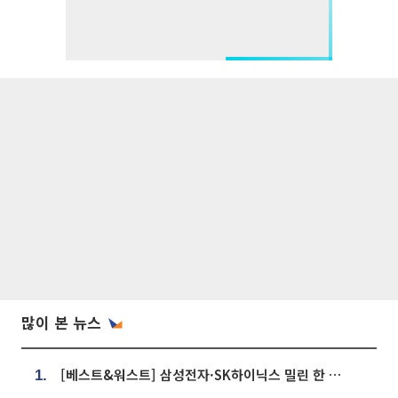
많이 본 뉴스
[베스트&워스트] 삼성전자·SK하이닉스 밀린 한 주…상상인증권은 85% 급등
1.