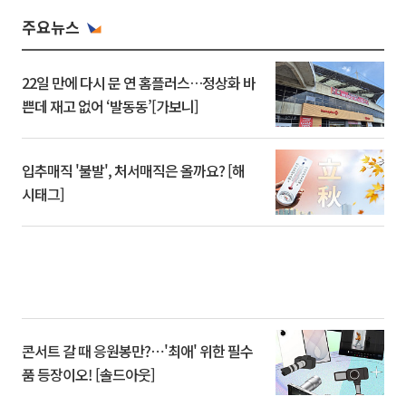
주요뉴스
22일 만에 다시 문 연 홈플러스…정상화 바
쁜데 재고 없어 ‘발동동’[가보니]
입추매직 '불발', 처서매직은 올까요? [해
시태그]
콘서트 갈 때 응원봉만?⋯'최애' 위한 필수
품 등장이오! [솔드아웃]