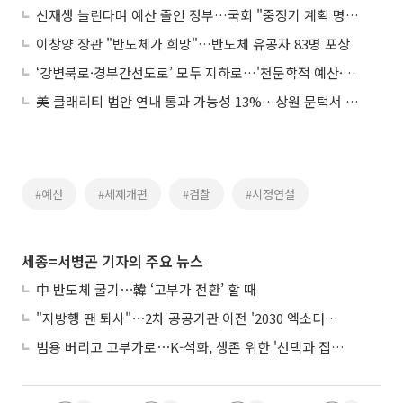
신재생 늘린다며 예산 줄인 정부…국회 "중장기 계획 명확히 해야"
이창양 장관 "반도체가 희망"…반도체 유공자 83명 포상
‘강변북로·경부간선도로’ 모두 지하로…'천문학적 예산·공사 중 혼잡' 문제는 과제
美 클래리티 법안 연내 통과 가능성 13%…상원 문턱서 제동
#예산
#세제개편
#검찰
#시정연설
세종=서병곤 기자의 주요 뉴스
中 반도체 굴기⋯韓 ‘고부가 전환’ 할 때
"지방행 땐 퇴사"⋯2차 공공기관 이전 '2030 엑소더스' 뇌관
범용 버리고 고부가로⋯K-석화, 생존 위한 '선택과 집중'