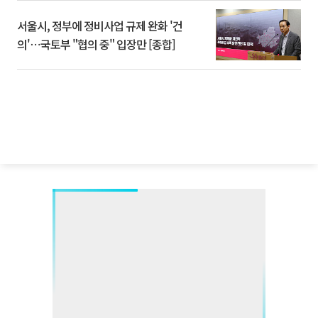
서울시, 정부에 정비사업 규제 완화 '건
의'⋯국토부 "협의 중" 입장만 [종합]