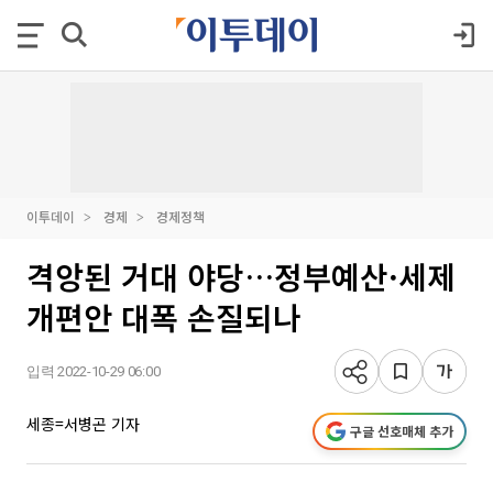
이투데이
경제
경제정책
격앙된 거대 야당…정부예산·세제
개편안 대폭 손질되나
입력 2022-10-29 06:00
세종=서병곤 기자
구글 선호매체 추가