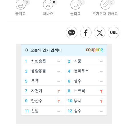
0
0
0
0
좋아요
화나요
슬퍼요
추가취재 원해요