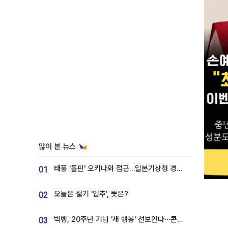
많이 본 뉴스
태풍 '돌핀' 오키나와 접근…일본기상청 경로 업데이트
01
오늘은 절기 '입추', 뜻은?
02
빅뱅, 20주년 기념 '새 뱅봉' 선보인다⋯콘서트 앞두고 팝업 개최
03