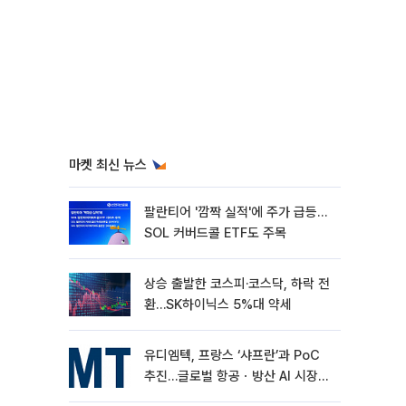
마켓 최신 뉴스
팔란티어 '깜짝 실적'에 주가 급등…
SOL 커버드콜 ETF도 주목
상승 출발한 코스피·코스닥, 하락 전
환…SK하이닉스 5%대 약세
유디엠텍, 프랑스 ‘샤프란’과 PoC
추진…글로벌 항공ㆍ방산 AI 시장
공략