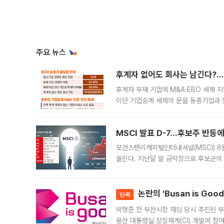
주요 뉴스
후계자 없어도 회사는 남긴다?…‘
후계자 부재 기업에 M&A·EBO 세제 
이던 기업승계 세제의 문을 동종기업과 
대신 M&A나 임직원 인수(EBO)를 통
늘
MSCI 발표 D-7…후보주 반등
모건스탠리캐피털인터내셔널(MSCI) 8
쏠린다. 지난달 말 급락장으로 후보군의
가능성과 지수 추종 자금 유입 기대가 
논란의 'Busan is Go
단독
박형준 전 부산시장 재임 당시 추진된 부산
용산 대통령실 상징체계(CI) 개발에 참