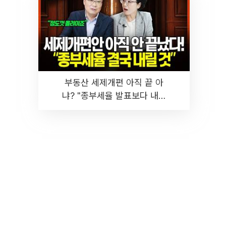
부동산 세제개편 아직 끝 아
냐? "종부세율 발표보다 내릴
것" 장기거주·양도세 전망 I 집
땅지성 I 김인만, 진미윤