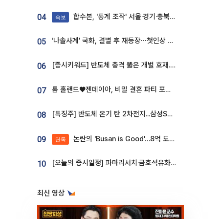
합수본, '통계 조작' 서울·경기·충북 선관위 등 추가 압수수색
04
속보
‘나솔사계’ 국화, 결별 후 재등장⋯첫인상 투표 휩쓸고 ‘인기녀’ 등극
05
[증시키워드] 반도체 충격 뚫은 개별 호재...포스코퓨처엠·에코프로·한화솔루션 '눈길'
06
톰 홀랜드♥젠데이아, 비밀 결혼 파티 포착⋯호텔 대관비만 9억
07
[특징주] 반도체 온기 탄 2차전지...삼성SDI, 장 초반 7% 넘게 껑충
08
논란의 'Busan is Good'…8억 도시브랜드, 용산 대통령실 CI 업체가 수행
09
단독
[오늘의 증시일정] 파마리서치·금호석유화학·코오롱인더·상상인증권 등
10
최신 영상