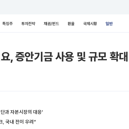
특징주
투자전략
채권/펀드
환율
국제시황
일반
필요, 증안기금 사용 및 규모 확
진단과 자본시장의 대응’
, 국내 전이 우려”