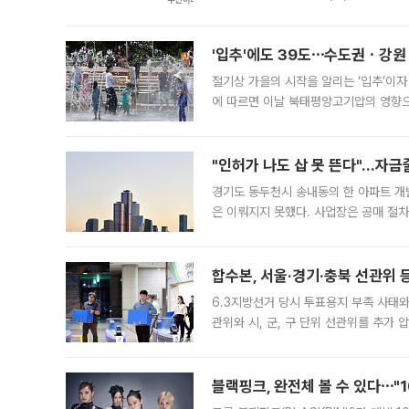
도시브랜드 사업이 공개 이후 시민 공감
'입추'에도 39도⋯수도권ㆍ강원
절기상 가을의 시작을 알리는 ‘입추’이자
에 따르면 이날 북태평양고기압의 영향으
도, 낮 최고기온은 31~39도로, 전국
"인허가 나도 삽 못 뜬다"…자금
경기도 동두천시 송내동의 한 아파트 개
은 이뤄지지 못했다. 사업장은 공매 절차
3차 공매까지 진행됐으나 모두 유찰됐다.
후
합수본, 서울·경기·충북 선관위 등
6.3지방선거 당시 투표용지 부족 사태
관위와 시, 군, 구 단위 선관위를 추가
부(김태훈 서울중앙지검 3차장검사)는 
블랙핑크, 완전체 볼 수 있다⋯"