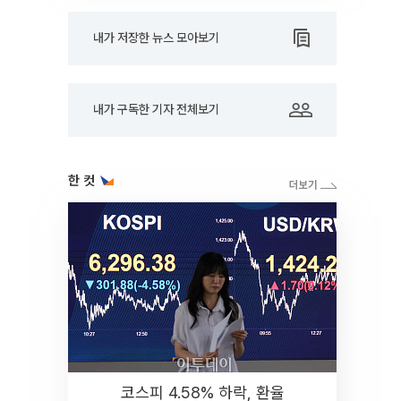
내가 저장한 뉴스 모아보기
내가 구독한 기자 전체보기
한 컷
코스피 4.58% 하락, 환율