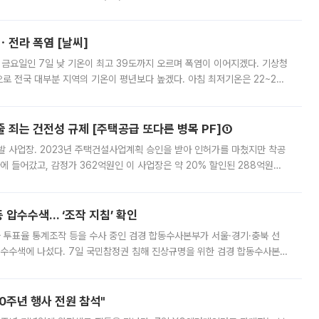
 부족과 디자인 정체성 논란에 휩싸였던 만큼, 사업 선정 과정과 결과물에
ㆍ전라 폭염 [날씨]
 금요일인 7일 낮 기온이 최고 39도까지 오르며 폭염이 이어지겠다. 기상청
로 전국 대부분 지역의 기온이 평년보다 높겠다. 아침 최저기온은 22~27
 대부분 지역에 폭염특보가 발효된 가운데 최고체감온도는 35도 안팎까지 올라
줄 죄는 건전성 규제 [주택공급 또다른 병목 PF]①
발 사업장. 2023년 주택건설사업계획 승인을 받아 인허가를 마쳤지만 착공
에 들어갔고, 감정가 362억원인 이 사업장은 약 20% 할인된 288억원에
 현재는 4차 공매를 위한 조건 협의가 진행 중이다. 수도권의 주요 주거 배
 압수수색… ‘조작 지침’ 확인
와 투표율 통계조작 등을 수사 중인 검경 합동수사본부가 서울·경기·충북 선
 압수수색에 나섰다. 7일 국민참정권 침해 진상규명을 위한 검경 합동수사본
추가 증거 확보를 위해 중앙선관위, 서울시·경기도·충청북도 선관위, 김포시
10주년 행사 전원 참석"