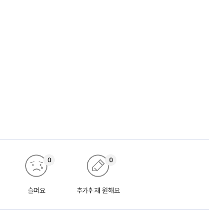
0
0
슬퍼요
추가취재 원해요