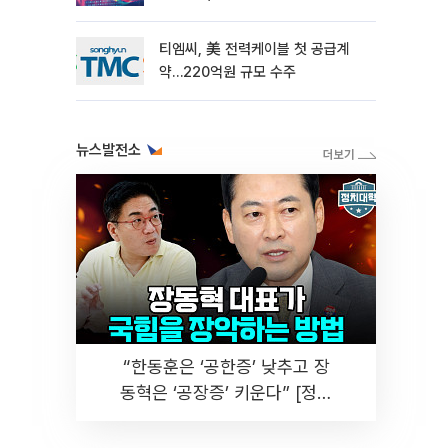
티엠씨, 美 전력케이블 첫 공급계
약…220억원 규모 수주
뉴스발전소
“한동훈은 ‘공한증’ 낮추고 장
동혁은 ‘공장증’ 키운다” [정치
대학]