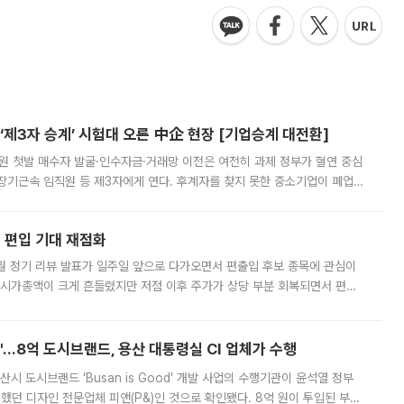
제3자 승계’ 시험대 오른 中企 현장 [기업승계 대전환]
지원 첫발 매수자 발굴·인수자금·거래망 이전은 여전히 과제 정부가 혈연 중심
장기근속 임직원 등 제3자에게 연다. 후계자를 찾지 못한 중소기업이 폐업
해 기술과 일자리를 남기도록 하겠다는 취지다. 다만 세금 감면만으로 거래를
에 편입 기대 재점화
월 정기 리뷰 발표가 일주일 앞으로 다가오면서 편출입 후보 종목에 관심이
 시가총액이 크게 흔들렸지만 저점 이후 주가가 상당 부분 회복되면서 편입
다시 부각되고 있다. 7일 금융투자업계에 따르면 MSCI는 한국시간으로 오는
od'…8억 도시브랜드, 용산 대통령실 CI 업체가 수행
시 도시브랜드 ‘Busan is Good’ 개발 사업의 수행기관이 윤석열 정부
여했던 디자인 전문업체 피앤(P&)인 것으로 확인됐다. 8억 원이 투입된 부산