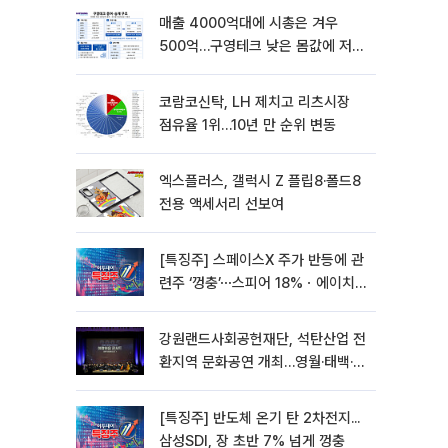
매출 4000억대에 시총은 겨우
500억…구영테크 낮은 몸값에 저가
승계 마무리
코람코신탁, LH 제치고 리츠시장
점유율 1위…10년 만 순위 변동
엑스플러스, 갤럭시 Z 플립8·폴드8
전용 액세서리 선보여
[특징주] 스페이스X 주가 반등에 관
련주 ‘껑충’⋯스피어 18%ㆍ에이치
브이엠 12%↑
강원랜드사회공헌재단, 석탄산업 전
환지역 문화공연 개최…영월·태백·삼
척서 3회
[특징주] 반도체 온기 탄 2차전지...
삼성SDI, 장 초반 7% 넘게 껑충