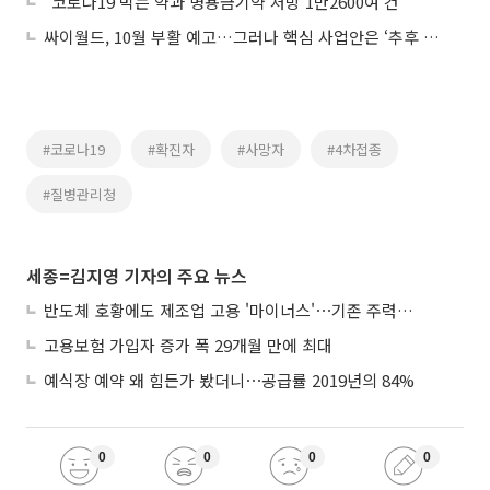
“코로나19 먹는 약과 병용금기약 처방 1만2600여 건”
싸이월드, 10월 부활 예고…그러나 핵심 사업안은 ‘추후 공개’
#코로나19
#확진자
#사망자
#4차접종
#질병관리청
세종=김지영 기자의 주요 뉴스
반도체 호황에도 제조업 고용 '마이너스'⋯기존 주력산업 부진에 발복
고용보험 가입자 증가 폭 29개월 만에 최대
예식장 예약 왜 힘든가 봤더니⋯공급률 2019년의 84%
0
0
0
0