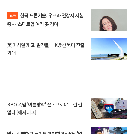
한국 드론기술, 우크라 전장서 시험
단독
중…“스타트업 여러 곳 참여”
美 미사일 재고 ‘빨간불’…K방산 북미 진출
기대
KBO 폭염 '여름방학' 끝…프로야구 갈 길
멀다 [해시태그]
빅뱅 컴백하고 튜이드 데뷔하고⋯K팝 '몇