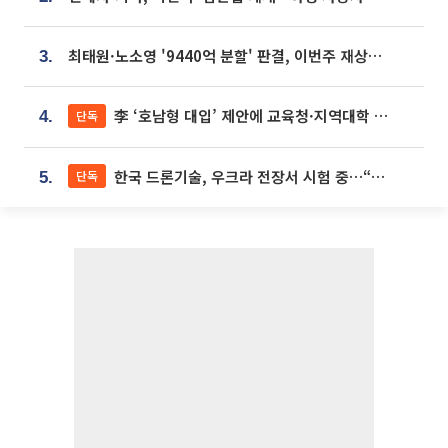
최태원·노소영 '9440억 분할' 판결, 이번주 재상고 여부 주목
3.
李 ‘호남형 대입’ 제안에 교육청·지역대학 서·논술형 입시 연계 '착수'
단독
4.
한국 드론기술, 우크라 전장서 시험 중…“스타트업 여러 곳 참여”
단독
5.