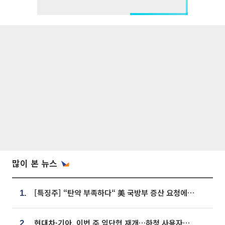
많이 본 뉴스
[특징주] “탄약 부족하다“ 美 국방부 증산 요청에⋯국내 방산주 급등세
1.
현대차·기아, 이번 주 임단협 재개…하청 사용자성 재심도 ‘변수’
2.