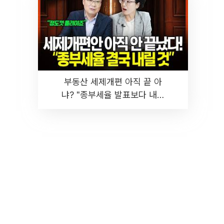
부동산 세제개편 아직 끝 아
냐? "종부세율 발표보다 내릴
것" 장기거주·양도세 전망 I 집
땅지성 I 김인만, 진미윤