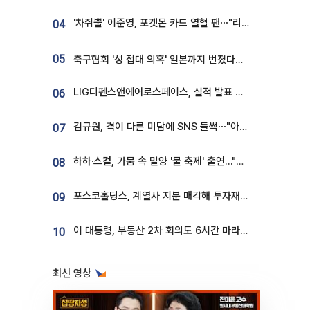
'차쥐뿔' 이준영, 포켓몬 카드 열혈 팬⋯"리셀러 처단할 것"
04
05
축구협회 '성 접대 의혹' 일본까지 번졌다…日 심판 실명 공개
LIG디펜스앤에어로스페이스, 실적 발표 후 급락→반등⋯증권가 “28년까지 튼튼”
06
김규원, 격이 다른 미담에 SNS 들썩⋯"아이 속옷 빨고 졸업식도 참석"
07
하하·스컬, 가뭄 속 밀양 '물 축제' 출연…"출연료 전액 기부"
08
포스코홀딩스, 계열사 지분 매각해 투자재원 2.5조 확보
09
이 대통령, 부동산 2차 회의도 6시간 마라톤…"기존 사고 벗어나 과감히 실천"
10
최신 영상