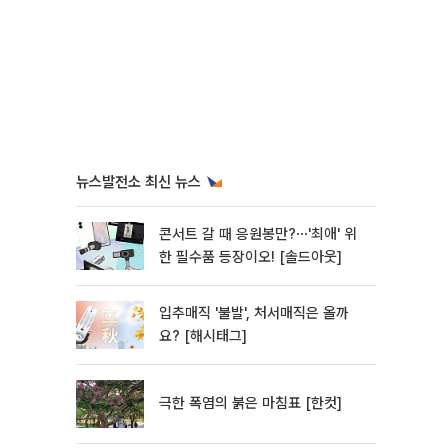
뉴스발전소 최신 뉴스
콘서트 갈 때 응원봉만?⋯'최애' 위
한 필수품 등장이오! [솔드아웃]
입추매직 '불발', 처서매직은 올까
요? [해시태그]
극한 폭염의 붉은 마침표 [한컷]