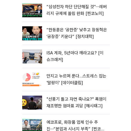
“삼성전자 하단 단단해질 것”⋯레버
리지 규제에 쏠림 완화 [찐코노미]
“한동훈은 ‘공한증’ 낮추고 장동혁은
‘공장증’ 키운다” [정치대학]
ISA 계좌, 5년마다 깨라고요? [이
슈크래커]
만지고 누르며 푼다…스트레스 잡는
'말랑이' [데이터클립]
"선풍기 틀고 자면 죽나요?" 폭염이
재조명한 엄마표 괴담 [해시태그]
에코프로, 화장품 업체 인수 추
진⋯“본업과 시너지 부족” [찐코노