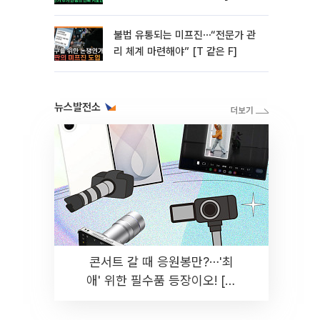
미]
불법 유통되는 미프진⋯“전문가 관
리 체계 마련해야” [T 같은 F]
뉴스발전소
콘서트 갈 때 응원봉만?⋯'최
애' 위한 필수품 등장이오! [솔
드아웃]