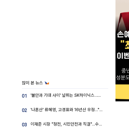
많이 본 뉴스
'불안과 기대 사이' 널뛰는 SK하이닉스…증권가 "HBM4·LTA 기반 펀터멘털 견고"
01
'나혼산' 류혜영, 고경표와 16년산 우정…"자취방서 부모님과 마주쳐"
02
이재준 시장 "정전, 시민안전과 직결"…수원시 비상대응체계 가동
03