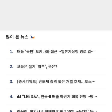
많이 본 뉴스
태풍 '돌핀' 오키나와 접근…일본기상청 경로 업데이트
1.
오늘은 절기 '입추', 뜻은?
2.
[증시키워드] 반도체 충격 뚫은 개별 호재...포스코퓨처엠·에코프로·한화솔루션 '눈길'
3.
iM "LIG D&A, 천궁-II 매출 하반기 회복 전망…방산 톱픽 유지"
4.
아옳이, 한의사 김형배와 벌써 200일⋯꽃다발 들고 "프러포즈 아냐"
5.