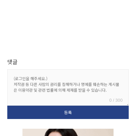
댓글
0 / 300