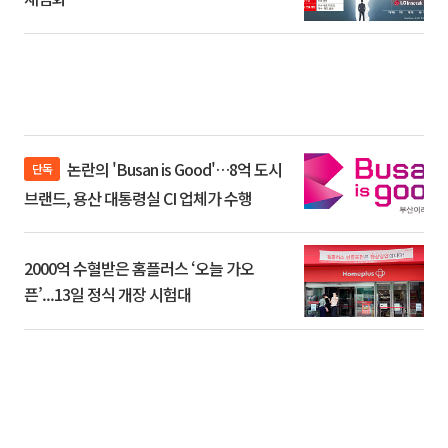
논란의 'Busan is Good'…8억 도시
단독
브랜드, 용산 대통령실 CI 업체가 수행
2000억 수혈받은 홈플러스 ‘오늘 가오
픈’...13일 정식 개장 시험대