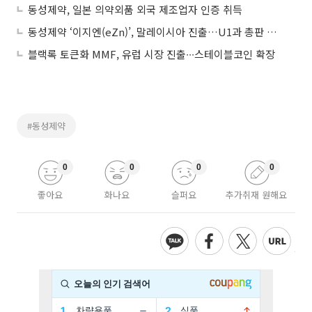
동성제약, 일본 의약외품 외국 제조업자 인증 취득
동성제약 ‘이지엔(eZn)’, 말레이시아 진출…U1과 총판 계약
블랙록 토큰화 MMF, 유럽 시장 진출∙∙∙스테이블코인 확장
#동성제약
0
0
0
0
좋아요
화나요
슬퍼요
추가취재 원해요