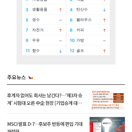
주요뉴스
후계자 없어도 회사는 남긴다?…‘제3자 승
계’ 시험대 오른 中企 현장 [기업승계 대전
환]
MSCI 발표 D-7…후보주 반등에 편입 기대
재점화