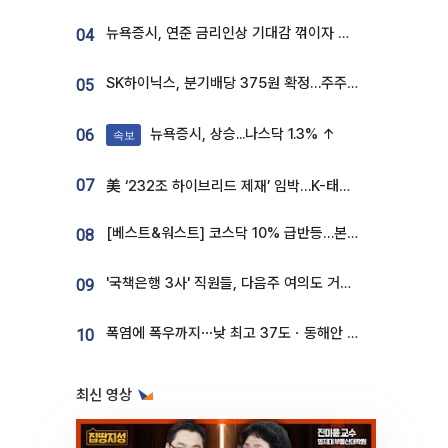
뉴욕증시, 연준 금리인상 기대감 꺾이자 상승...S&P500 사상 최고치 [종합]
04
SK하이닉스, 분기배당 375원 확정…주주환원책 9월로 앞당겨 발표
05
뉴욕증시, 상승...나스닥 1.3% ↑
06
속보
07
美 ‘232조 하이브리드 제재’ 임박…K-태양광, 불확실성 털고 날개 다나
[베스트&워스트] 코스닥 10% 급반등…본느, 최대주주 변경 기대에 270% 폭등
08
'국책은행 3사' 직원들, 다음주 여의도 거리 나서는 까닭은
09
폭염에 폭우까지⋯낮 최고 37도ㆍ동해안 강한 비 [날씨]
10
최신 영상