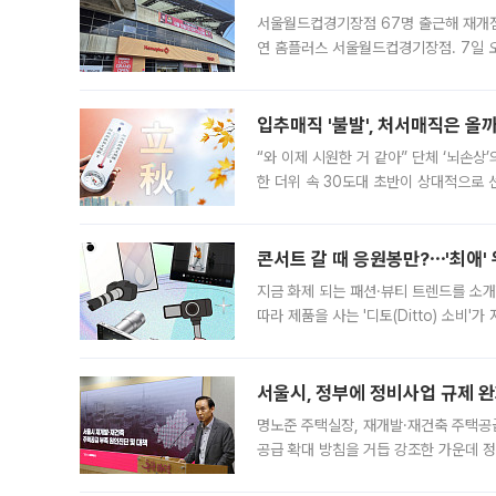
서울월드컵경기장점 67명 출근해 재개점 
연 홈플러스 서울월드컵경기장점. 7일 
우유, 과일 같은 신선식품이 차근차근 자
입추매직 '불발', 처서매직은 올
“와 이제 시원한 거 같아” 단체 ‘뇌손상
한 더위 속 30도대 초반이 상대적으로
지역에 있었습니다. 7월 말에는 서풍과
콘서트 갈 때 응원봉만?⋯'최애'
지금 화제 되는 패션·뷰티 트렌드를 소개
따라 제품을 사는 '디토(Ditto) 소비
어디일까요? 아이돌 콘서트 시작을 기다
서울시, 정부에 정비사업 규제 완화
명노준 주택실장, 재개발·재건축 주택공
공급 확대 방침을 거듭 강조한 가운데 정
면 반박하고 나섰다. 명노준 서울시 주택