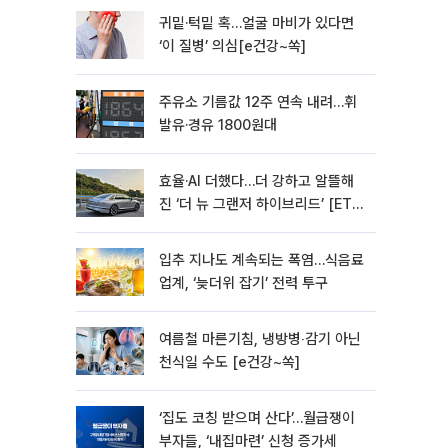
귀밑·턱밑 혹…얼굴 마비가 있다면
‘이 질병’ 의심[e건강~쏙]
주유소 기름값 12주 연속 내려…휘
발유·경유 1800원대
효율·AI 더했다…더 강하고 알뜰해
진 ‘더 뉴 그랜저 하이브리드’ [ET의
모빌리티]
입추 지나도 계속되는 폭염…식음료
업계, ‘늦더위 잡기’ 전력 투구
여름철 마른기침, 냉방병‧감기 아닌
천식일 수도 [e건강~쏙]
‘집도 코칭 받으며 산다’…월급쟁이
부자들, ‘내집마련’ 신청 증가세