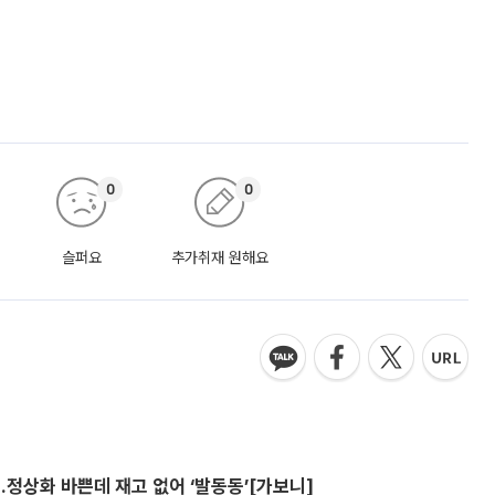
0
0
슬퍼요
추가취재 원해요
…정상화 바쁜데 재고 없어 ‘발동동’[가보니]