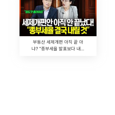
부동산 세제개편 아직 끝 아
냐? "종부세율 발표보다 내릴
것" 장기거주·양도세 전망 I 집
땅지성 I 김인만, 진미윤