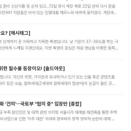
준비 신선식품 등 순차 입고…13일 정식 개장 목표 22일 만에 다시 문을
오전부터 직원들은 비어 있는 진열대를 채우느라 바쁘게 움직였다. 계란과
리를 잡기 시작했지만, 매장 곳곳엔 여전히 텅 빈 매대가 먼저 눈에 들어왔
까요? [해시태그]
’의 단계까지 온 지독하고 지독한 폭염입니다. 낮 기온이 37~39도를 찍는 극
 선선하게 느껴질 지경인데요. 이번 폭염의 중심은 처음 영남을 비롯한 동쪽
 북서풍이 산맥을 넘어 영남 쪽으로 내려오면서 뜨겁고 건조해졌는데요.
 위한 필수품 등장이오! [솔드아웃]
합니다. 자신의 취향, 가치관과 유사하거나 인기 있는 인물 혹은 콘텐츠를
'가 자리 잡은 오늘, 잘파세대(Z세대와 알파세대의 합성어)의 눈길이 쏠린 곳은
리는 공연장. 응원봉만큼이나 눈에 띄는 게 있습니다. 공연이 시작되기
 '건의'⋯국토부 "협의 중" 입장만 [종합]
급 부족 원인진단 및 대책 관련 브리핑 서울시가 재개발·재건축을 통한 주택
비사업으로 인한 '이주 대란' 우려와 정부와의 정책 엇박자 논란에 대해 정
실장은 2031년까지 31만 가구 착공 목표에 차질이 없다는 입장이나,