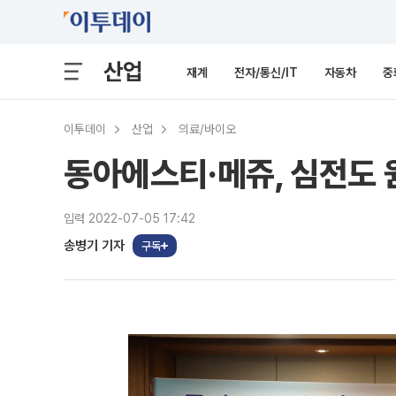
산업
재계
전자/통신/IT
자동차
중
이투데이
산업
의료/바이오
동아에스티·메쥬, 심전도 
입력 2022-07-05 17:42
송병기 기자
구독