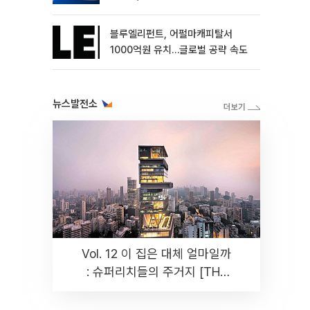
블루엘리펀트, 어펄마캐피탈서
1000억원 유치…글로벌 공략 속도
뉴스발전소
Vol. 12 이 집은 대체 얼마일까
: 슈퍼리치들의 주거지 [THE
RARE]