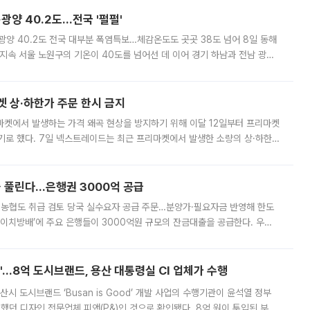
·광양 40.2도…전국 '펄펄'
·광양 40.2도 전국 대부분 폭염특보…체감온도도 곳곳 38도 넘어 8일 동해
지속 서울 노원구의 기온이 40도를 넘어선 데 이어 경기 하남과 전남 광양
. 전국 대부분 지역에 폭염특보가 내려진 가운데 곳곳에서 39~40도 안팎
켓 상·하한가 주문 한시 금지
마켓에서 발생하는 가격 왜곡 현상을 방지하기 위해 이달 12일부터 프리마켓
기로 했다. 7일 넥스트레이드는 최근 프리마켓에서 발생한 소량의 상·하한
, 주문 오류로 인한 가격 급등락을 최소화하기 위한 비상 대응방안을 발표
 풀린다…은행권 3000억 공급
리·농협도 취급 검토 당국 실수요자 공급 주문…분양가·필요자금 반영해 한도
에이치방배’에 주요 은행들이 3000억원 규모의 잔금대출을 공급한다. 우리
하고 있어 향후 공급 규모가 늘어날 전망이다. 7일 금융권에 따르면 KB국
od'…8억 도시브랜드, 용산 대통령실 CI 업체가 수행
시 도시브랜드 ‘Busan is Good’ 개발 사업의 수행기관이 윤석열 정부
여했던 디자인 전문업체 피앤(P&)인 것으로 확인됐다. 8억 원이 투입된 부산