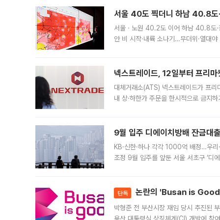
서울 40도 찍더니 하남 40.8도
서울ㆍ노원 40.2도 이어 하남 40.8도
안 비 시작·내륙 소나기…무더위·열대야 
에서도 40도를 웃도는 기온이 관측됐다
의 극심한
넥스트레이드, 12일부터 프리마
대체거래소(ATS) 넥스트레이드가 프리
내 상·하한가 주문을 한시적으로 금지하
가 체결 사례와 관련해 설명자료를 내고
9월 입주 디에이치방배 잔금대출
KB·신한·하나 각각 1000억 배정…우
조정 9월 입주를 앞둔 서울 서초구 ‘디
은행과 NH농협은행도 대출 취급을 검토
민은행
논란의 'Busan is Go
단독
박형준 전 부산시장 재임 당시 추진된 부산
용산 대통령실 상징체계(CI) 개발에 참