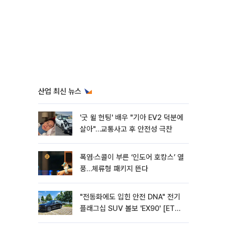
산업 최신 뉴스
'굿 윌 헌팅' 배우 "기아 EV2 덕분에
살아"…교통사고 후 안전성 극찬
폭염·스콜이 부른 ‘인도어 호캉스’ 열
풍…체류형 패키지 뜬다
"전동화에도 입힌 안전 DNA" 전기
플래그십 SUV 볼보 'EX90' [ET의
모빌리티]