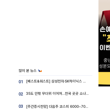
많이 본 뉴스
[베스트&워스트] 삼성전자·SK하이닉스 밀린 한 주…상상인증권은 85% 급등
01
35도 안팎 무더위 이어져…전국 곳곳 소나기 [오늘 날씨]
02
03
[주간증시전망] 다음주 코스피 6000~7000⋯“外人 수급은 정책이 변수”