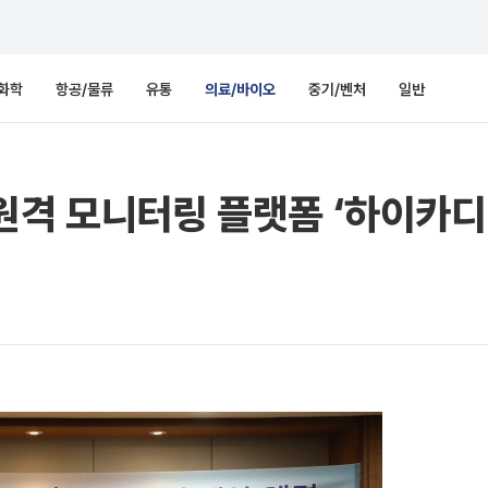
화학
항공/물류
유통
의료/바이오
중기/벤처
일반
원격 모니터링 플랫폼 ‘하이카디’