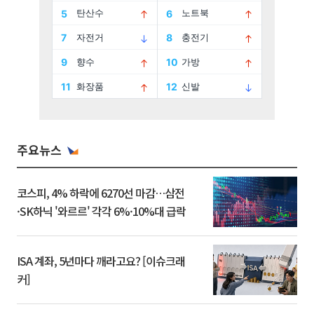
주요뉴스
코스피, 4% 하락에 6270선 마감…삼전
·SK하닉 '와르르' 각각 6%·10%대 급락
ISA 계좌, 5년마다 깨라고요? [이슈크래
커]