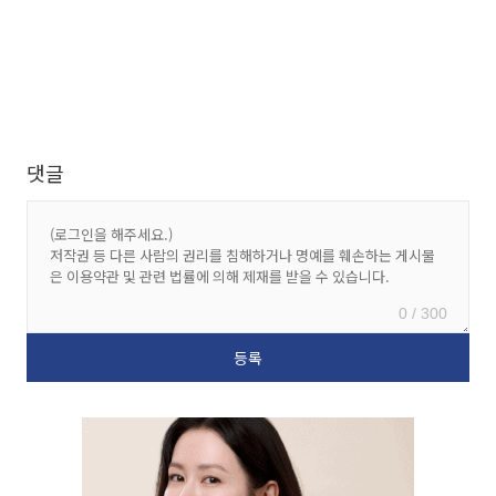
댓글
0 / 300