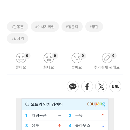
#한동훈
#수사지휘권
#청문회
#장관
#법사위
0
0
0
0
좋아요
화나요
슬퍼요
추가취재 원해요