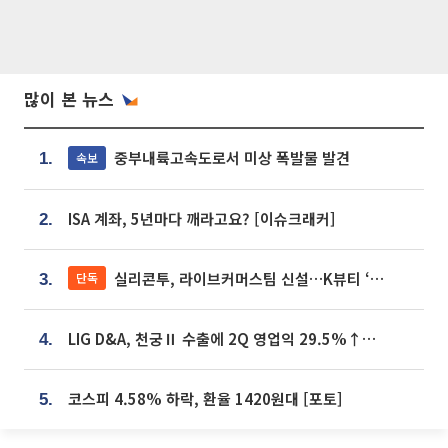
많이 본 뉴스
중부내륙고속도로서 미상 폭발물 발견
속보
1.
ISA 계좌, 5년마다 깨라고요? [이슈크래커]
2.
실리콘투, 라이브커머스팀 신설…K뷰티 ‘글로벌 판매망’ 확대[K뷰티 라방戰]
단독
3.
LIG D&A, 천궁Ⅱ 수출에 2Q 영업익 29.5%↑…수주잔고 24.6조 [종합]
4.
코스피 4.58% 하락, 환율 1420원대 [포토]
5.