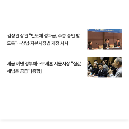
김정관 장관 “반도체 성과급, 주총 승인 받
도록”…상법·자본시장법 개정 시사
세금 꺼낸 정부에…오세훈 서울시장 “집값
해법은 공급” [종합]