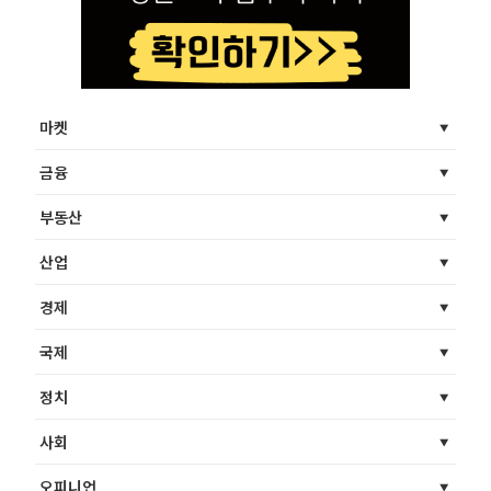
마켓
금융
부동산
산업
경제
국제
정치
사회
오피니언