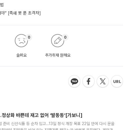
셈법
” [족쇄 못 푼 초격차]
0
0
슬퍼요
추가취재 원해요
…정상화 바쁜데 재고 없어 ‘발동동’[가보니]
준비 신선식품 등 순차 입고…13일 정식 개장 목표 22일 만에 다시 문을