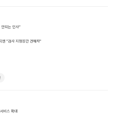
 안되는 인사”
직엔 "검사 지청장간 견해차"
선
 서비스 확대