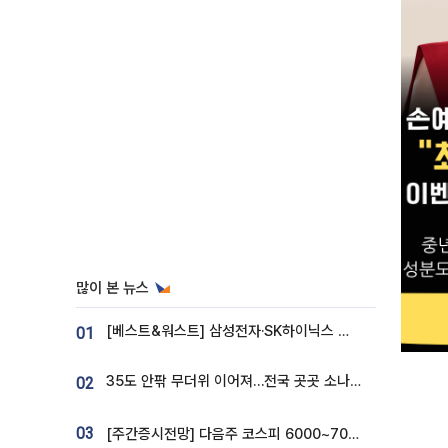
많이 본 뉴스
[베스트&워스트] 삼성전자·SK하이닉스 밀린 한 주…상상인증권은 85% 급등
01
35도 안팎 무더위 이어져…전국 곳곳 소나기 [오늘 날씨]
02
03
[주간증시전망] 다음주 코스피 6000~7000⋯“外人 수급은 정책이 변수”