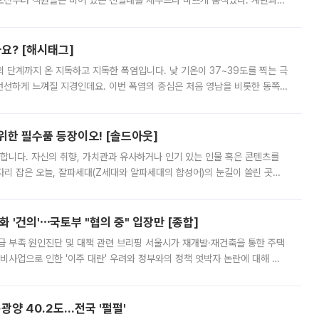
오전부터 직원들은 비어 있는 진열대를 채우느라 바쁘게 움직였다. 계란과
리를 잡기 시작했지만, 매장 곳곳엔 여전히 텅 빈 매대가 먼저 눈에 들어왔
까요? [해시태그]
’의 단계까지 온 지독하고 지독한 폭염입니다. 낮 기온이 37~39도를 찍는 극
 선선하게 느껴질 지경인데요. 이번 폭염의 중심은 처음 영남을 비롯한 동쪽
 북서풍이 산맥을 넘어 영남 쪽으로 내려오면서 뜨겁고 건조해졌는데요.
 위한 필수품 등장이오! [솔드아웃]
합니다. 자신의 취향, 가치관과 유사하거나 인기 있는 인물 혹은 콘텐츠를
'가 자리 잡은 오늘, 잘파세대(Z세대와 알파세대의 합성어)의 눈길이 쏠린 곳은
리는 공연장. 응원봉만큼이나 눈에 띄는 게 있습니다. 공연이 시작되기
 '건의'⋯국토부 "협의 중" 입장만 [종합]
급 부족 원인진단 및 대책 관련 브리핑 서울시가 재개발·재건축을 통한 주택
비사업으로 인한 '이주 대란' 우려와 정부와의 정책 엇박자 논란에 대해 정
실장은 2031년까지 31만 가구 착공 목표에 차질이 없다는 입장이나,
·광양 40.2도…전국 '펄펄'