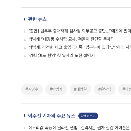
관련 뉴스
[종합] 법무부 중대재해 검사장 외부공모 중단…“애초에 말이
박범계 “대장동 수사팀 교체, 검찰이 판단할 문제”
박범계, 김건희 체코 출입국기록 "법무부에 있다"..박하영 사
‘경험 無도 환영’ 첫 일자리 도전 설명서
#김명수
#박범계
#대법원
#유남석
#대
이수진 기자의 주요 뉴스
자세히보기
메모리값 폭등에 달라진 셈법…갤럭시는 원가 절감·아이폰은