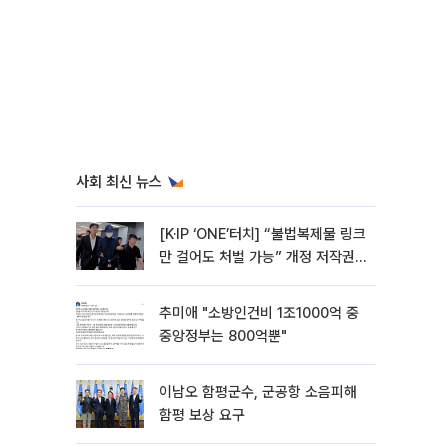
사회 최신 뉴스
[K·IP ‘ONE’터치] “불법복제물 링크
만 걸어도 처벌 가능” 개정 저작권
법 어떻게 바뀌었나
추미애 "소방인건비 1조1000억 중
중앙정부는 800억뿐"
이남오 함평군수, 군공항 소음피해
함평 보상 요구