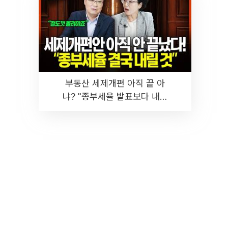
부동산 세제개편 아직 끝 아
냐? "종부세율 발표보다 내릴
것" 장기거주·양도세 전망 I 집
땅지성 I 김인만, 진미윤