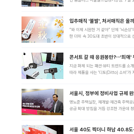
연 홈플러스 서울월드컵경기장점. 7일 
우유, 과일 같은 신선식품이 차근차근 자
입추매직 '불발', 처서매직은 올
“와 이제 시원한 거 같아” 단체 ‘뇌손상
한 더위 속 30도대 초반이 상대적으로
지역에 있었습니다. 7월 말에는 서풍과
콘서트 갈 때 응원봉만?⋯'최애'
지금 화제 되는 패션·뷰티 트렌드를 소개
따라 제품을 사는 '디토(Ditto) 소비
어디일까요? 아이돌 콘서트 시작을 기다
서울시, 정부에 정비사업 규제 완화
명노준 주택실장, 재개발·재건축 주택공
공급 확대 방침을 거듭 강조한 가운데 정
면 반박하고 나섰다. 명노준 서울시 주택
서울 40도 찍더니 하남 40.8도