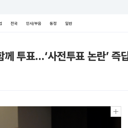
업
전국
인사/부음
동정
일반
함께 투표…‘사전투표 논란’ 즉