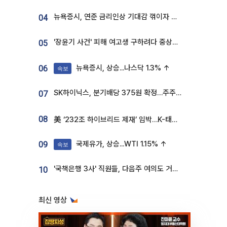
뉴욕증시, 연준 금리인상 기대감 꺾이자 상승...S&P500 사상 최고치 [종합]
04
'장윤기 사건' 피해 여고생 구하려다 중상…고교생 의상자 지정
05
뉴욕증시, 상승...나스닥 1.3% ↑
06
속보
SK하이닉스, 분기배당 375원 확정…주주환원책 9월로 앞당겨 발표
07
08
美 ‘232조 하이브리드 제재’ 임박…K-태양광, 불확실성 털고 날개 다나
국제유가, 상승...WTI 1.15% ↑
09
속보
'국책은행 3사' 직원들, 다음주 여의도 거리 나서는 까닭은
10
최신 영상