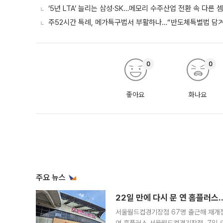
‘5년 LTA’ 늘리는 삼성·SK…메모리 수주산업 전환 속 다른 
주52시간 특례, 메가특구법서 부활하나…“반도체특별법 담겨야
0
0
좋아요
화나요
주요 뉴스
22일 만에 다시 문 연 홈플러스
서울월드컵경기장점 67명 출근해 재개점 