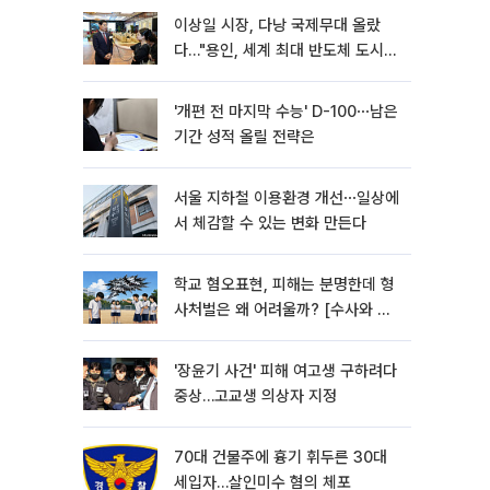
이상일 시장, 다낭 국제무대 올랐
다…"용인, 세계 최대 반도체 도시
된다"
'개편 전 마지막 수능' D-100⋯남은
기간 성적 올릴 전략은
서울 지하철 이용환경 개선⋯일상에
서 체감할 수 있는 변화 만든다
학교 혐오표현, 피해는 분명한데 형
사처벌은 왜 어려울까? [수사와 재
판]
'장윤기 사건' 피해 여고생 구하려다
중상…고교생 의상자 지정
70대 건물주에 흉기 휘두른 30대
세입자…살인미수 혐의 체포