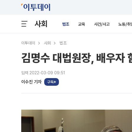
사회
법조
교육
사건/사고
노동/취
이투데이
사회
법조
김명수 대법원장, 배우자 
입력 2022-03-09 09:51
이수진 기자
구독