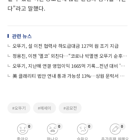
다”라고 말했다.
관련 뉴스
오뚜기, 설 이전 협력사 하도급대금 127억 원 조기 지급
정용진, 이젠 ‘멸코’ 외친다…“코로나 박멸엔 오뚜기 순후추”
오뚜기, 지난해 연결 영업이익 1665억 기록...전년 대비 '16.1% 감소'
美 클래리티 법안 연내 통과 가능성 13%…상원 문턱서 제동
#오뚜기
#에세이
#공모전
0
0
0
0
좋아요
화나요
슬퍼요
추가취재 원해요