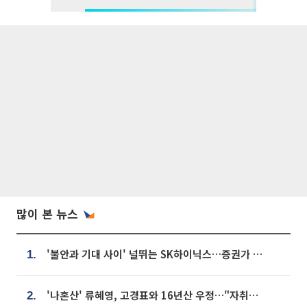
많이 본 뉴스
'불안과 기대 사이' 널뛰는 SK하이닉스…증권가 "HBM4·LTA 기반 펀터멘털 견고"
1.
'나혼산' 류혜영, 고경표와 16년산 우정…"자취방서 부모님과 마주쳐"
2.