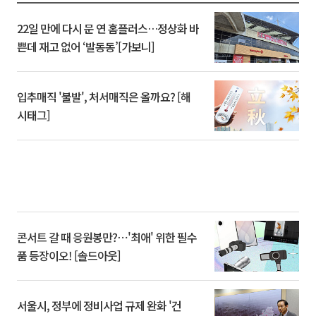
22일 만에 다시 문 연 홈플러스…정상화 바
쁜데 재고 없어 ‘발동동’[가보니]
입추매직 '불발', 처서매직은 올까요? [해
시태그]
콘서트 갈 때 응원봉만?⋯'최애' 위한 필수
품 등장이오! [솔드아웃]
서울시, 정부에 정비사업 규제 완화 '건