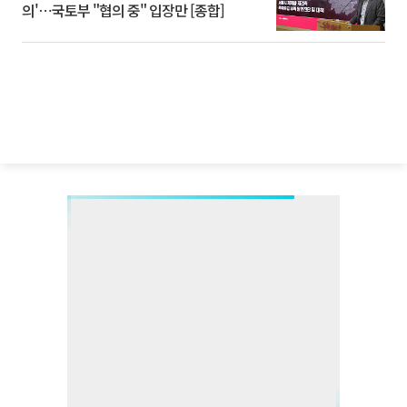
의'⋯국토부 "협의 중" 입장만 [종합]