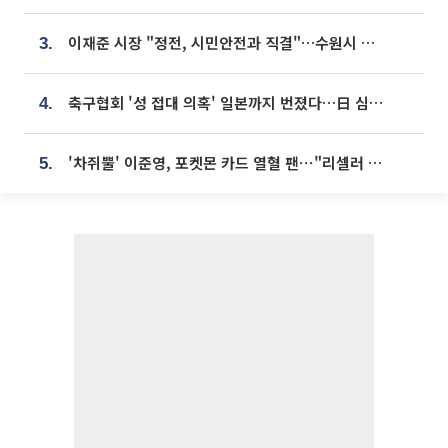
이재준 시장 "정전, 시민안전과 직결"…수원시 비상대응체계 가동
3.
축구협회 '성 접대 의혹' 일본까지 번졌다…日 심판 실명 공개
4.
'차쥐뿔' 이준영, 포켓몬 카드 열혈 팬⋯"리셀러 처단할 것"
5.