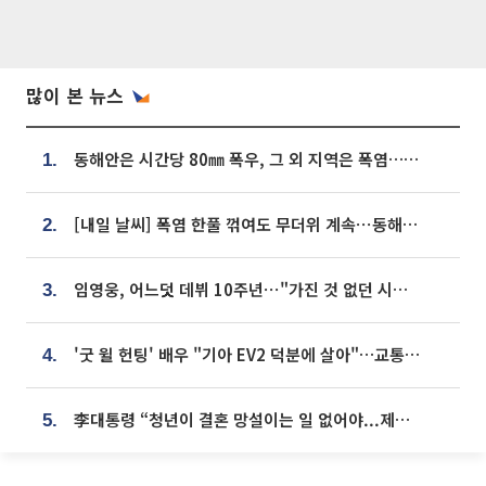
많이 본 뉴스
동해안은 시간당 80㎜ 폭우, 그 외 지역은 폭염…‘극과 극 날씨’
1.
[내일 날씨] 폭염 한풀 꺾여도 무더위 계속⋯동해안 이틀 연속 비
2.
임영웅, 어느덧 데뷔 10주년⋯"가진 것 없던 시절, 내 앞엔 20명의 팬뿐"
3.
'굿 윌 헌팅' 배우 "기아 EV2 덕분에 살아"…교통사고 후 안전성 극찬
4.
李대통령 “청년이 결혼 망설이는 일 없어야...제도상 불이익 조사”
5.