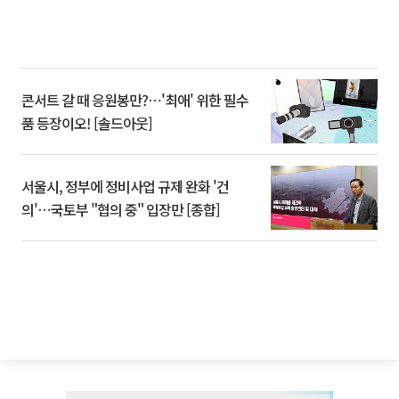
콘서트 갈 때 응원봉만?⋯'최애' 위한 필수
품 등장이오! [솔드아웃]
서울시, 정부에 정비사업 규제 완화 '건
의'⋯국토부 "협의 중" 입장만 [종합]