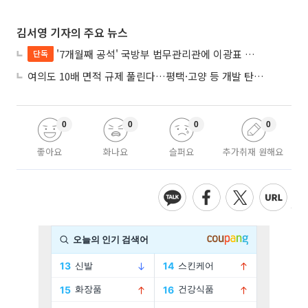
김서영 기자의 주요 뉴스
'7개월째 공석' 국방부 법무관리관에 이광표 변호사 내정
단독
여의도 10배 면적 규제 풀린다…평택·고양 등 개발 탄력 기대
0
0
0
0
좋아요
화나요
슬퍼요
추가취재 원해요