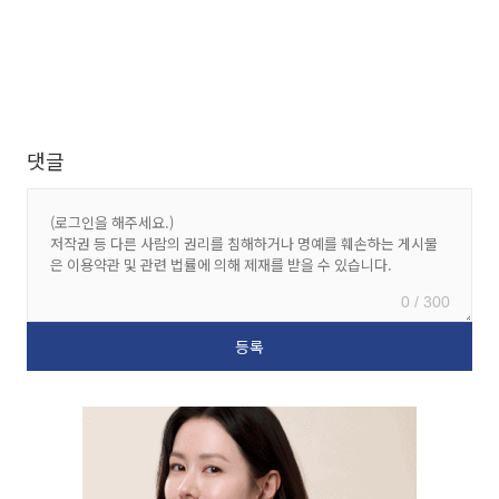
댓글
0 / 300