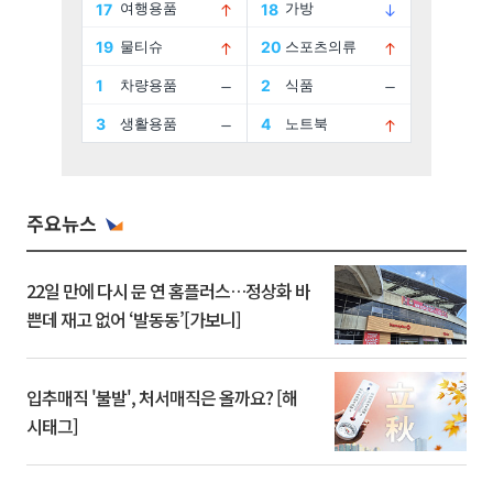
주요뉴스
22일 만에 다시 문 연 홈플러스…정상화 바
쁜데 재고 없어 ‘발동동’[가보니]
입추매직 '불발', 처서매직은 올까요? [해
시태그]