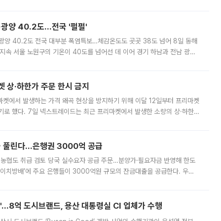
실장은 2031년까지 31만 가구 착공 목표에 차질이 없다는 입장이나,
·광양 40.2도…전국 '펄펄'
·광양 40.2도 전국 대부분 폭염특보…체감온도도 곳곳 38도 넘어 8일 동해
지속 서울 노원구의 기온이 40도를 넘어선 데 이어 경기 하남과 전남 광양
. 전국 대부분 지역에 폭염특보가 내려진 가운데 곳곳에서 39~40도 안팎
켓 상·하한가 주문 한시 금지
마켓에서 발생하는 가격 왜곡 현상을 방지하기 위해 이달 12일부터 프리마켓
기로 했다. 7일 넥스트레이드는 최근 프리마켓에서 발생한 소량의 상·하한
, 주문 오류로 인한 가격 급등락을 최소화하기 위한 비상 대응방안을 발표
 풀린다…은행권 3000억 공급
리·농협도 취급 검토 당국 실수요자 공급 주문…분양가·필요자금 반영해 한도
에이치방배’에 주요 은행들이 3000억원 규모의 잔금대출을 공급한다. 우리
하고 있어 향후 공급 규모가 늘어날 전망이다. 7일 금융권에 따르면 KB국
od'…8억 도시브랜드, 용산 대통령실 CI 업체가 수행