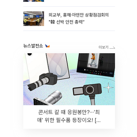
외교부, 홍해·아덴만 상황점검회의
"韓 선박 안전 총력“
뉴스발전소
콘서트 갈 때 응원봉만?⋯'최
애' 위한 필수품 등장이오! [솔
드아웃]