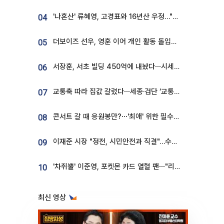
'나혼산' 류혜영, 고경표와 16년산 우정…"자취방서 부모님과 마주쳐"
04
더보이즈 선우, 영훈 이어 개인 활동 돌입⋯앳에어리어와 전속계약
05
서장훈, 서초 빌딩 450억에 내놨다⋯시세차익은
06
교통축 따라 집값 갈렸다⋯세종·검단 ‘교통 프리미엄’ 뚜렷
07
콘서트 갈 때 응원봉만?⋯'최애' 위한 필수품 등장이오! [솔드아웃]
08
이재준 시장 "정전, 시민안전과 직결"…수원시 비상대응체계 가동
09
'차쥐뿔' 이준영, 포켓몬 카드 열혈 팬⋯"리셀러 처단할 것"
10
최신 영상