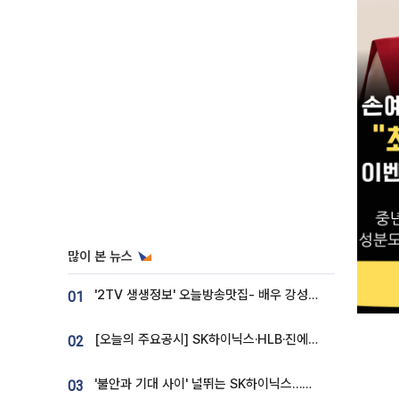
많이 본 뉴스
'2TV 생생정보' 오늘방송맛집- 배우 강성진 단골! 쌀국수ㆍ푸팟퐁 커리 맛집 '블○○○'
01
[오늘의 주요공시] SK하이닉스·HLB·진에어·포스코홀딩스·네이버·대우건설 등
02
'불안과 기대 사이' 널뛰는 SK하이닉스…증권가 "HBM4·LTA 기반 펀터멘털 견고"
03