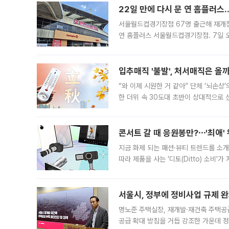
22일 만에 다시 문 연 홈플러스
서울월드컵경기장점 67명 출근해 재개점 
연 홈플러스 서울월드컵경기장점. 7일 
우유, 과일 같은 신선식품이 차근차근 자
입추매직 '불발', 처서매직은 올
“와 이제 시원한 거 같아” 단체 ‘뇌손상
한 더위 속 30도대 초반이 상대적으로
지역에 있었습니다. 7월 말에는 서풍과
콘서트 갈 때 응원봉만?⋯'최애'
지금 화제 되는 패션·뷰티 트렌드를 소개
따라 제품을 사는 '디토(Ditto) 소비
어디일까요? 아이돌 콘서트 시작을 기다
서울시, 정부에 정비사업 규제 완화
명노준 주택실장, 재개발·재건축 주택공
공급 확대 방침을 거듭 강조한 가운데 정