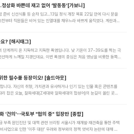
…정상화 바쁜데 재고 없어 ‘발동동’[가보니]
준비 신선식품 등 순차 입고…13일 정식 개장 목표 22일 만에 다시 문을
오전부터 직원들은 비어 있는 진열대를 채우느라 바쁘게 움직였다. 계란과
리를 잡기 시작했지만, 매장 곳곳엔 여전히 텅 빈 매대가 먼저 눈에 들어왔
까요? [해시태그]
’의 단계까지 온 지독하고 지독한 폭염입니다. 낮 기온이 37~39도를 찍는 극
 선선하게 느껴질 지경인데요. 이번 폭염의 중심은 처음 영남을 비롯한 동쪽
 북서풍이 산맥을 넘어 영남 쪽으로 내려오면서 뜨겁고 건조해졌는데요.
 위한 필수품 등장이오! [솔드아웃]
합니다. 자신의 취향, 가치관과 유사하거나 인기 있는 인물 혹은 콘텐츠를
'가 자리 잡은 오늘, 잘파세대(Z세대와 알파세대의 합성어)의 눈길이 쏠린 곳은
리는 공연장. 응원봉만큼이나 눈에 띄는 게 있습니다. 공연이 시작되기
 '건의'⋯국토부 "협의 중" 입장만 [종합]
급 부족 원인진단 및 대책 관련 브리핑 서울시가 재개발·재건축을 통한 주택
비사업으로 인한 '이주 대란' 우려와 정부와의 정책 엇박자 논란에 대해 정