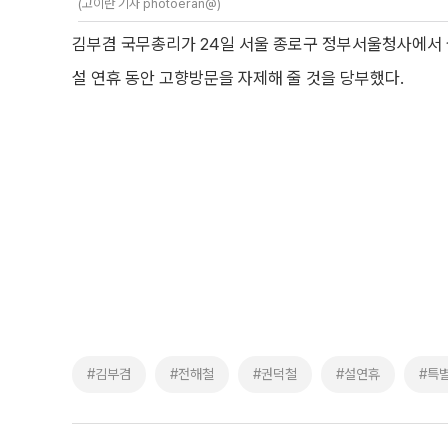
(고이란 기자 photoeran@)
김부겸 국무총리가 24일 서울 종로구 정부서울청사에서 
설 연휴 동안 고향방문을 자제해 줄 것을 당부했다.
#김부겸
#전해철
#권덕철
#설연휴
#특