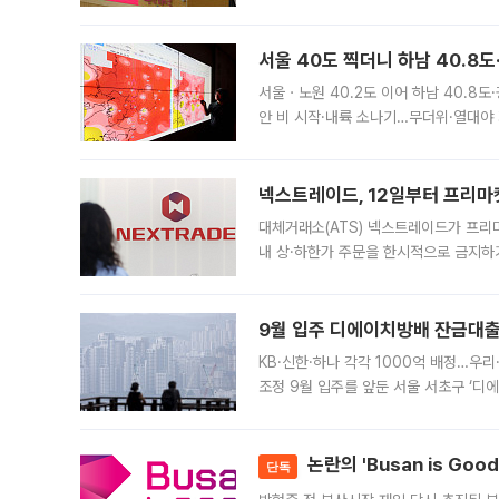
면 반박하고 나섰다. 명노준 서울시 주택
서울 40도 찍더니 하남 40.8도
서울ㆍ노원 40.2도 이어 하남 40.8도
안 비 시작·내륙 소나기…무더위·열대야 
에서도 40도를 웃도는 기온이 관측됐다
의 극심한
넥스트레이드, 12일부터 프리마
대체거래소(ATS) 넥스트레이드가 프리
내 상·하한가 주문을 한시적으로 금지하
가 체결 사례와 관련해 설명자료를 내고
9월 입주 디에이치방배 잔금대출
KB·신한·하나 각각 1000억 배정…우
조정 9월 입주를 앞둔 서울 서초구 ‘디
은행과 NH농협은행도 대출 취급을 검토
민은행
논란의 'Busan is Go
단독