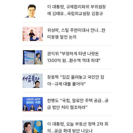
이 대통령, 규제합리화위 부위원장
에 김태유…국립외교원장 김흥규
위성락, 스틸 주한미대사 만나…한
미동맹 발전 논의
권익위 "부정하게 타낸 나랏돈
1300억 원…환수액 역대 최대"
장동혁 “집값 올려놓고 국민만 잡
아⋯규제·대출 풀어야”
한병도 “국힘, 말로만 주택 공급…공
급 법안 처리 협조하라”
이 대통령, 오늘 부동산 정책 2차 회
의…공급 확대 방안 나오나