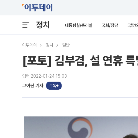
정치
대통령실/총리실
국회/정당
국방/
이투데이
정치
일반
[포토] 김부겸, 설 연휴 
입력 2022-01-24 15:03
고이란 기자
구독