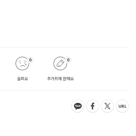
0
0
슬퍼요
추가취재 원해요