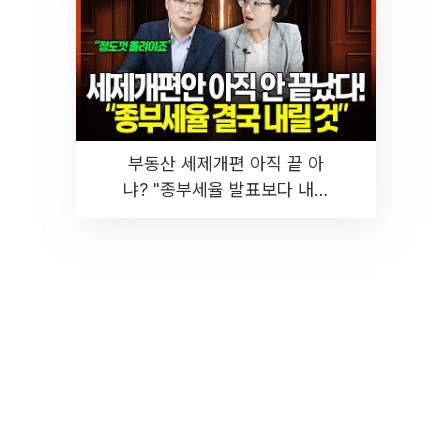
부동산 세제개편 아직 끝 아
냐? "종부세율 발표보다 내릴
것" 장기거주·양도세 전망 I 집
땅지성 I 김인만, 진미윤