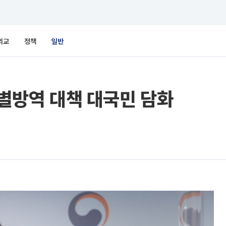
외교
정책
일반
특별방역 대책 대국민 담화