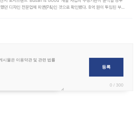
시 도시브랜드 ‘Busan is Good’ 개발 사업의 수행기관이 윤석열 정부
여했던 디자인 전문업체 피앤(P&)인 것으로 확인됐다. 8억 원이 투입된 부산
 부족과 디자인 정체성 논란에 휩싸였던 만큼, 사업 선정 과정과 결과물에
0 / 300