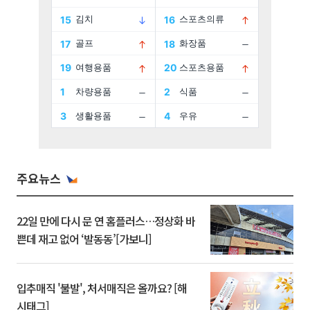
주요뉴스
22일 만에 다시 문 연 홈플러스…정상화 바
쁜데 재고 없어 ‘발동동’[가보니]
입추매직 '불발', 처서매직은 올까요? [해
시태그]