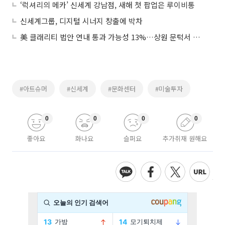
‘럭셔리의 메카’ 신세계 강남점, 새해 첫 팝업은 루이비통
신세계그룹, 디지털 시너지 창출에 박차
美 클래리티 법안 연내 통과 가능성 13%…상원 문턱서 제동
#아트슈머
#신세계
#문화센터
#미술투자
0
0
0
0
좋아요
화나요
슬퍼요
추가취재 원해요