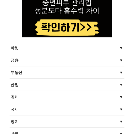
마켓
금융
부동산
산업
경제
국제
정치
사회