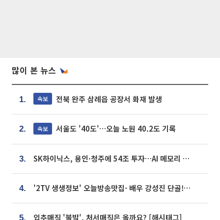
많이 본 뉴스
전북 완주 삼례읍 공장서 화재 발생
속보
1.
서울도 '40도'…오늘 노원 40.2도 기록
속보
2.
SK하이닉스, 용인·청주에 54조 투자…AI 메모리 생산기지 키운다
3.
'2TV 생생정보' 오늘방송맛집- 배우 강성진 단골! 쌀국수ㆍ푸팟퐁 커리 맛집 '블○○○'
4.
입추매직 '불발', 처서매직은 올까요? [해시태그]
5.