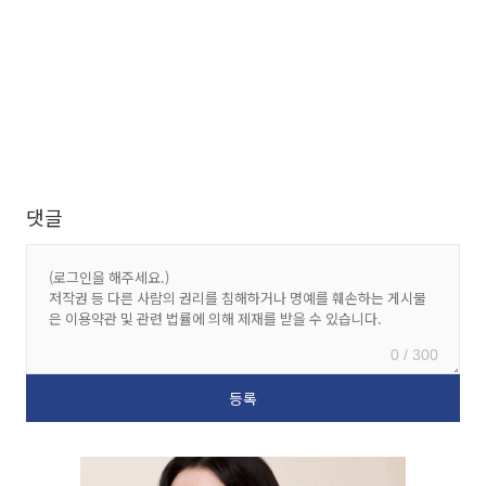
댓글
0 / 300