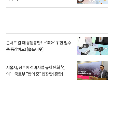
콘서트 갈 때 응원봉만?⋯'최애' 위한 필수
품 등장이오! [솔드아웃]
서울시, 정부에 정비사업 규제 완화 '건
의'⋯국토부 "협의 중" 입장만 [종합]