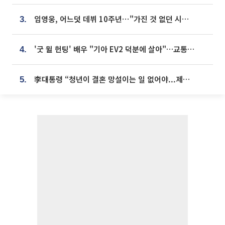
임영웅, 어느덧 데뷔 10주년⋯"가진 것 없던 시절, 내 앞엔 20명의 팬뿐"
3.
'굿 윌 헌팅' 배우 "기아 EV2 덕분에 살아"…교통사고 후 안전성 극찬
4.
李대통령 “청년이 결혼 망설이는 일 없어야...제도상 불이익 조사”
5.