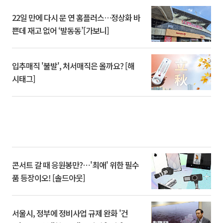
22일 만에 다시 문 연 홈플러스…정상화 바
쁜데 재고 없어 ‘발동동’[가보니]
입추매직 '불발', 처서매직은 올까요? [해
시태그]
콘서트 갈 때 응원봉만?⋯'최애' 위한 필수
품 등장이오! [솔드아웃]
서울시, 정부에 정비사업 규제 완화 '건