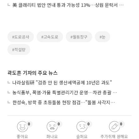
美 클래리티 법안 연내 통과 가능성 13%…상원 문턱서 제동
#도로공사
#고속도로
#월동장구
#눈
#적설량
곽도흔 기자의 주요 뉴스
나라살림硏 "검증 안 된 생산세액공제 10년은 과도"
농식품부, 폭염·가뭄 특별관리기간 운영…차관 총괄 대응체계 격상
한성숙, 방학 중 초등돌봄 현장 점검…"돌봄 사각지대 없애야"
0
0
0
0
좋아요
화나요
슬퍼요
추가취재 원해요