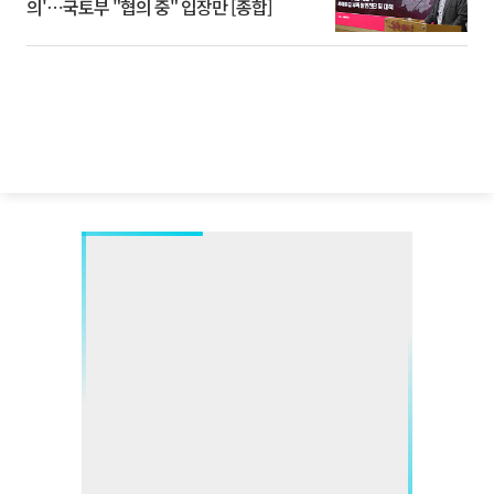
의'⋯국토부 "협의 중" 입장만 [종합]