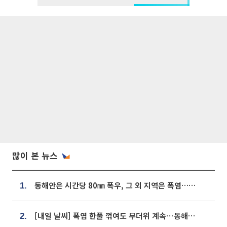
많이 본 뉴스
동해안은 시간당 80㎜ 폭우, 그 외 지역은 폭염…‘극과 극 날씨’
1.
[내일 날씨] 폭염 한풀 꺾여도 무더위 계속⋯동해안 이틀 연속 비
2.