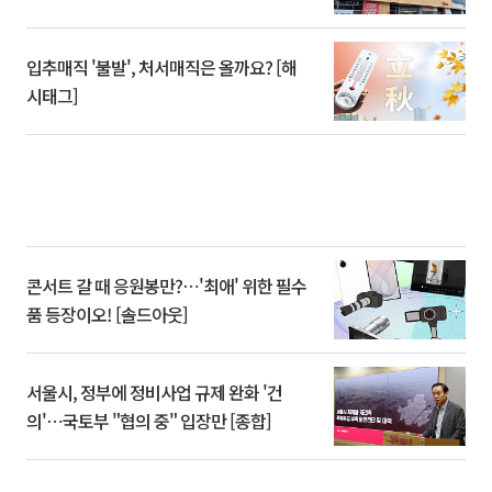
입추매직 '불발', 처서매직은 올까요? [해
시태그]
콘서트 갈 때 응원봉만?⋯'최애' 위한 필수
품 등장이오! [솔드아웃]
서울시, 정부에 정비사업 규제 완화 '건
의'⋯국토부 "협의 중" 입장만 [종합]