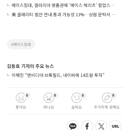
에이스침대, 갤러리아 명품관에 '에이스 헤리츠' 팝업스토어 오픈
美 클래리티 법안 연내 통과 가능성 13%…상원 문턱서 제동
#에이스침대
김동효 기자의 주요 뉴스
이해진 “엔비디아·브룩필드, 네이버에 14조원 투자”
0
0
0
0
좋아요
화나요
슬퍼요
추가취재 원해요