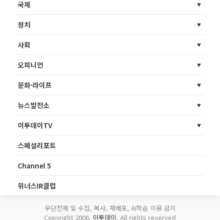
국제
정치
사회
오피니언
문화·라이프
뉴스발전소
이투데이TV
스페셜리포트
Channel 5
위너스IR클럽
무단전재 및 수집, 복사, 재배포, AI학습 이용 금지
Copyright 2006.
이투데이
. All rights reserved