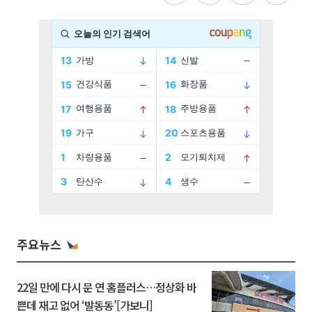
주요뉴스
22일 만에 다시 문 연 홈플러스…정상화 바
쁜데 재고 없어 ‘발동동’[가보니]