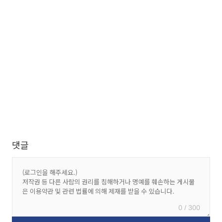
댓글
0 / 300