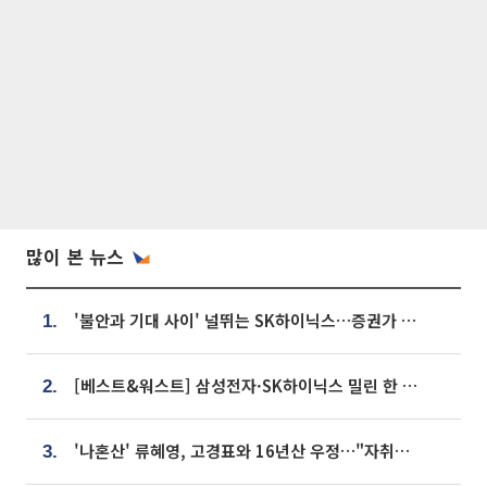
많이 본 뉴스
'불안과 기대 사이' 널뛰는 SK하이닉스…증권가 "HBM4·LTA 기반 펀터멘털 견고"
1.
[베스트&워스트] 삼성전자·SK하이닉스 밀린 한 주…상상인증권은 85% 급등
2.
'나혼산' 류혜영, 고경표와 16년산 우정…"자취방서 부모님과 마주쳐"
3.