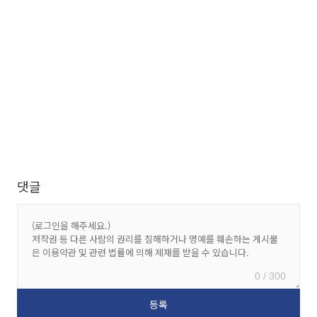
댓글
0 / 300