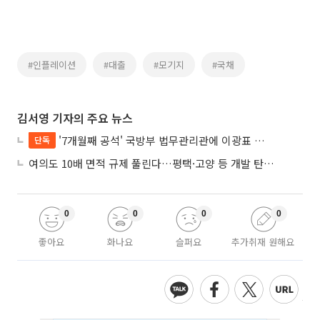
#인플레이션
#대출
#모기지
#국채
김서영 기자의 주요 뉴스
'7개월째 공석' 국방부 법무관리관에 이광표 변호사 내정
단독
여의도 10배 면적 규제 풀린다…평택·고양 등 개발 탄력 기대
0
0
0
0
좋아요
화나요
슬퍼요
추가취재 원해요