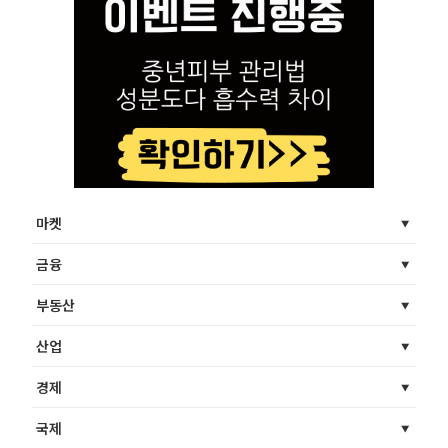
마켓
금융
부동산
산업
경제
국제