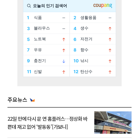
주요뉴스
22일 만에 다시 문 연 홈플러스…정상화 바
쁜데 재고 없어 ‘발동동’[가보니]