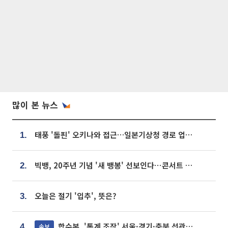
많이 본 뉴스
태풍 '돌핀' 오키나와 접근…일본기상청 경로 업데이트
1.
빅뱅, 20주년 기념 '새 뱅봉' 선보인다⋯콘서트 앞두고 팝업 개최
2.
오늘은 절기 '입추', 뜻은?
3.
합수본, '통계 조작' 서울·경기·충북 선관위 등 추가 압수수색
속보
4.