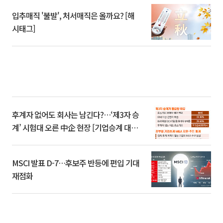
입추매직 '불발', 처서매직은 올까요? [해
시태그]
후계자 없어도 회사는 남긴다?…‘제3자 승
계’ 시험대 오른 中企 현장 [기업승계 대전
환]
MSCI 발표 D-7…후보주 반등에 편입 기대
재점화