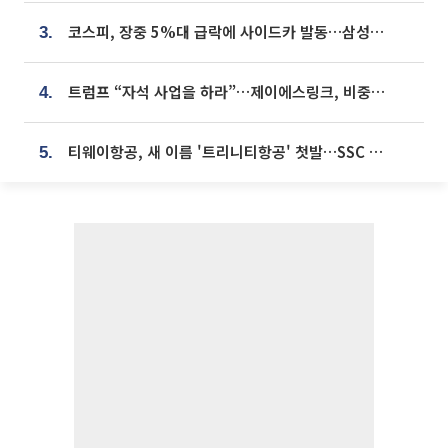
코스피, 장중 5%대 급락에 사이드카 발동…삼성·SK 동반 폭락
3.
트럼프 “자석 사업을 하라”…제이에스링크, 비중국 영구자석 공급망 구축 속도
4.
티웨이항공, 새 이름 '트리니티항공' 첫발…SSC 전략 본격화
5.