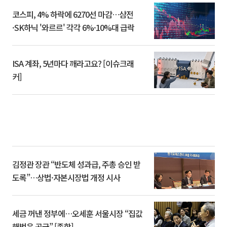
코스피, 4% 하락에 6270선 마감…삼전
·SK하닉 '와르르' 각각 6%·10%대 급락
ISA 계좌, 5년마다 깨라고요? [이슈크래
커]
김정관 장관 “반도체 성과급, 주총 승인 받
도록”…상법·자본시장법 개정 시사
세금 꺼낸 정부에…오세훈 서울시장 “집값
해법은 공급” [종합]