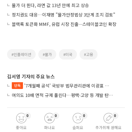
물가 더 뛴다, 라면 값 13년 만에 최고 상승
정치권도 대응…이재명 "물가안정법상 3단계 조치 검토"
블랙록 토큰화 MMF, 유럽 시장 진출∙∙∙스테이블코인 확장
#인플레이션
#물가
#미국
#고용
김서영 기자의 주요 뉴스
'7개월째 공석' 국방부 법무관리관에 이광표 변호사 내정
단독
여의도 10배 면적 규제 풀린다…평택·고양 등 개발 탄력 기대
0
0
0
0
좋아요
화나요
슬퍼요
추가취재 원해요