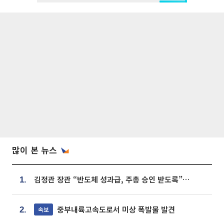
많이 본 뉴스
김정관 장관 “반도체 성과급, 주총 승인 받도록”…상법·자본시장법 개정 시사
1.
중부내륙고속도로서 미상 폭발물 발견
속보
2.