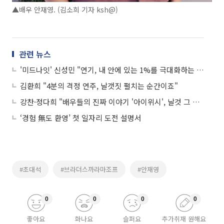
▲배우 안재영. (김소희 기자 ksh@)
관련 뉴스
'미드나잇' 신성민 "연기, 내 안에 있는 1%를 극대화하는 것"
김환희 "4분의 격정 연주, 날갯짓 펼치는 순간이죠"
강찬·정다희 "배우들의 진짜 이야기 '아이위시', 날것 그 자체죠"
‘경험 無도 환영’ 첫 일자리 도전 설명서
#초대석
#브라더스까라마조프
#안재영
0
0
0
0
좋아요
화나요
슬퍼요
추가취재 원해요