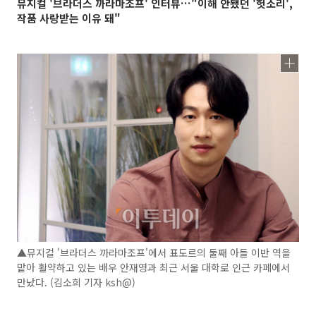
뮤지컬 '브라더스 까라마조프' 인터뷰…"이해 안됐던 '헛소리',
작품 사랑받는 이유 돼"
▲뮤지컬 '브라더스 까라마조프'에서 표도르의 둘째 아들 이반 역을
맡아 활약하고 있는 배우 안재영과 최근 서울 대학로 인근 카페에서
만났다. (김소희 기자 ksh@)