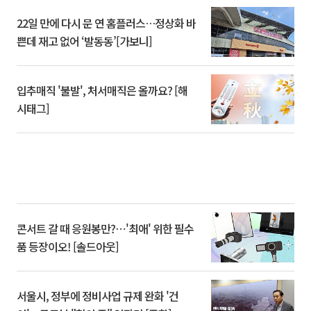
22일 만에 다시 문 연 홈플러스…정상화 바
쁜데 재고 없어 ‘발동동’[가보니]
입추매직 '불발', 처서매직은 올까요? [해
시태그]
콘서트 갈 때 응원봉만?⋯'최애' 위한 필수
품 등장이오! [솔드아웃]
서울시, 정부에 정비사업 규제 완화 '건