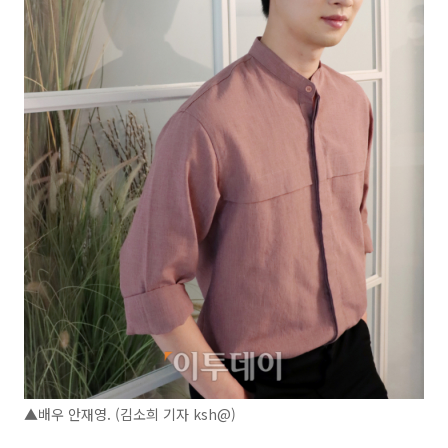
▲배우 안재영. (김소희 기자 ksh@)