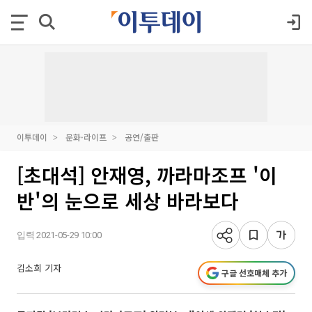
이투데이
문화·라이프
공연/출판
[초대석] 안재영, 까라마조프 '이
반'의 눈으로 세상 바라보다
입력 2021-05-29 10:00
김소희 기자
구글 선호매체 추가