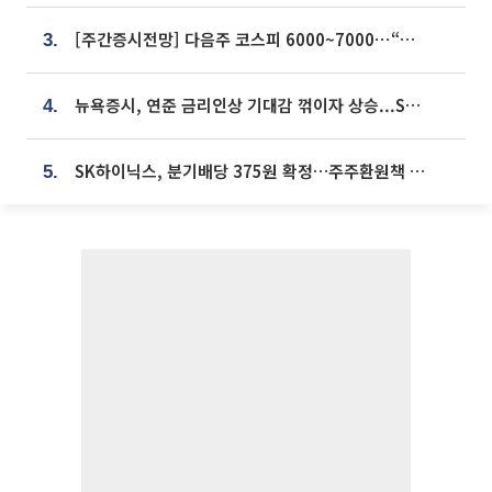
[주간증시전망] 다음주 코스피 6000~7000⋯“外人 수급은 정책이 변수”
3.
뉴욕증시, 연준 금리인상 기대감 꺾이자 상승...S&P500 사상 최고치 [종합]
4.
SK하이닉스, 분기배당 375원 확정…주주환원책 9월로 앞당겨 발표
5.