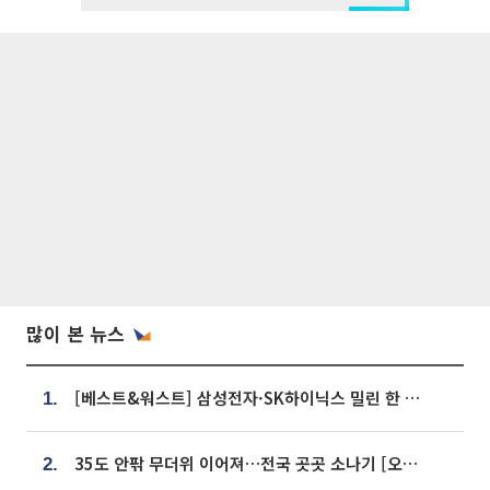
많이 본 뉴스
[베스트&워스트] 삼성전자·SK하이닉스 밀린 한 주…상상인증권은 85% 급등
1.
35도 안팎 무더위 이어져…전국 곳곳 소나기 [오늘 날씨]
2.