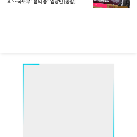
의'⋯국토부 "협의 중" 입장만 [종합]