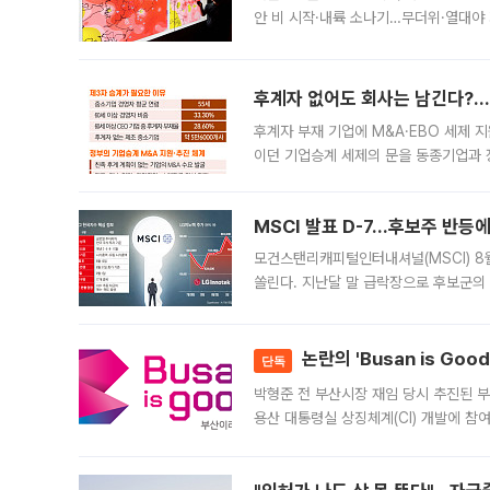
안 비 시작·내륙 소나기…무더위·열대야 
에서도 40도를 웃도는 기온이 관측됐다
의 극심한
후계자 없어도 회사는 남긴다?…‘
후계자 부재 기업에 M&A·EBO 세제 
이던 기업승계 세제의 문을 동종기업과 
대신 M&A나 임직원 인수(EBO)를 통
늘
MSCI 발표 D-7…후보주 반등
모건스탠리캐피털인터내셔널(MSCI) 8
쏠린다. 지난달 말 급락장으로 후보군의
가능성과 지수 추종 자금 유입 기대가 
논란의 'Busan is Go
단독
박형준 전 부산시장 재임 당시 추진된 부산
용산 대통령실 상징체계(CI) 개발에 참
도시브랜드 사업이 공개 이후 시민 공감