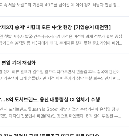
지속 서울 노원구의 기온이 40도를 넘어선 데 이어 경기 하남과 전남 광양
. 전국 대부분 지역에 폭염특보가 내려진 가운데 곳곳에서 39~40도 안팎
제3자 승계’ 시험대 오른 中企 현장 [기업승계 대전환]
지원 첫발 매수자 발굴·인수자금·거래망 이전은 여전히 과제 정부가 혈연 중심
장기근속 임직원 등 제3자에게 연다. 후계자를 찾지 못한 중소기업이 폐업
해 기술과 일자리를 남기도록 하겠다는 취지다. 다만 세금 감면만으로 거래를
에 편입 기대 재점화
월 정기 리뷰 발표가 일주일 앞으로 다가오면서 편출입 후보 종목에 관심이
 시가총액이 크게 흔들렸지만 저점 이후 주가가 상당 부분 회복되면서 편입
다시 부각되고 있다. 7일 금융투자업계에 따르면 MSCI는 한국시간으로 오는
od'…8억 도시브랜드, 용산 대통령실 CI 업체가 수행
시 도시브랜드 ‘Busan is Good’ 개발 사업의 수행기관이 윤석열 정부
여했던 디자인 전문업체 피앤(P&)인 것으로 확인됐다. 8억 원이 투입된 부산
 부족과 디자인 정체성 논란에 휩싸였던 만큼, 사업 선정 과정과 결과물에