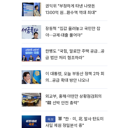
권익위 "부정하게 타낸 나랏돈
1300억 원…환수액 역대 최대"
장동혁 “집값 올려놓고 국민만 잡
아⋯규제·대출 풀어야”
한병도 “국힘, 말로만 주택 공급…공
급 법안 처리 협조하라”
이 대통령, 오늘 부동산 정책 2차 회
의…공급 확대 방안 나오나
외교부, 홍해·아덴만 상황점검회의
"韓 선박 안전 총력“
軍 "한ㆍ미, 北 발사 탄도미
속보
사일 제원 정밀분석 중"