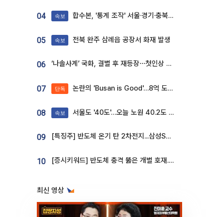
합수본, '통계 조작' 서울·경기·충북 선관위 등 추가 압수수색
04
속보
전북 완주 삼례읍 공장서 화재 발생
05
속보
‘나솔사계’ 국화, 결별 후 재등장⋯첫인상 투표 휩쓸고 ‘인기녀’ 등극
06
논란의 'Busan is Good'…8억 도시브랜드, 용산 대통령실 CI 업체가 수행
07
단독
서울도 '40도'…오늘 노원 40.2도 기록
08
속보
[특징주] 반도체 온기 탄 2차전지...삼성SDI, 장 초반 7% 넘게 껑충
09
[증시키워드] 반도체 충격 뚫은 개별 호재...포스코퓨처엠·에코프로·한화솔루션 '눈길'
10
최신 영상