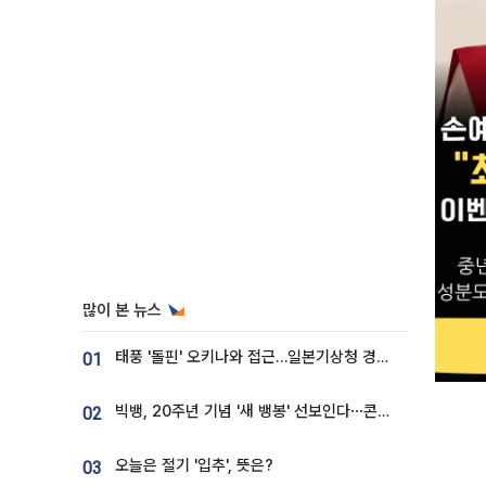
많이 본 뉴스
태풍 '돌핀' 오키나와 접근…일본기상청 경로 업데이트
01
빅뱅, 20주년 기념 '새 뱅봉' 선보인다⋯콘서트 앞두고 팝업 개최
02
오늘은 절기 '입추', 뜻은?
03