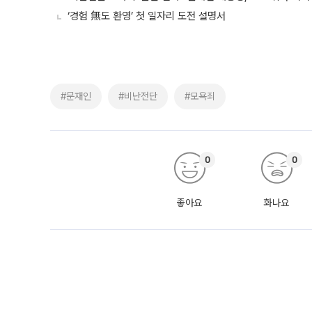
‘경험 無도 환영’ 첫 일자리 도전 설명서
#문재인
#비난전단
#모욕죄
0
0
좋아요
화나요