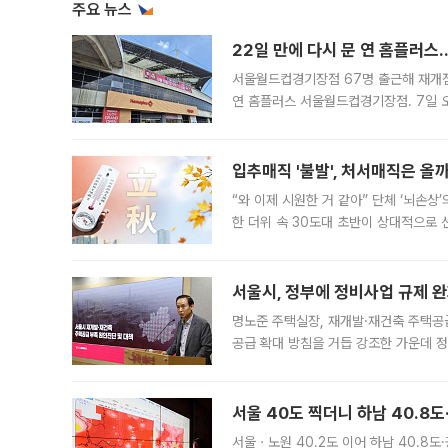
주요 뉴스
22일 만에 다시 문 연 홈플러스
서울월드컵경기장점 67명 출근해 재개점 
연 홈플러스 서울월드컵경기장점. 7일 
우유, 과일 같은 신선식품이 차근차근 자
입추매직 '불발', 처서매직은 올
“와 이제 시원한 거 같아” 단체 ‘뇌손상
한 더위 속 30도대 초반이 상대적으로
지역에 있었습니다. 7월 말에는 서풍과
서울시, 정부에 정비사업 규제 완화
명노준 주택실장, 재개발·재건축 주택공
공급 확대 방침을 거듭 강조한 가운데 정
면 반박하고 나섰다. 명노준 서울시 주택
서울 40도 찍더니 하남 40.8도
서울ㆍ노원 40.2도 이어 하남 40.8도