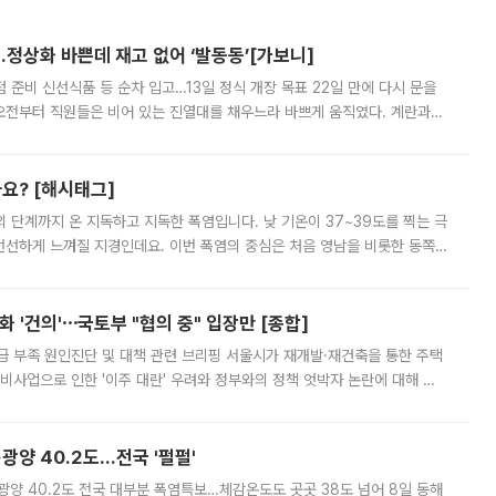
…정상화 바쁜데 재고 없어 ‘발동동’[가보니]
준비 신선식품 등 순차 입고…13일 정식 개장 목표 22일 만에 다시 문을
오전부터 직원들은 비어 있는 진열대를 채우느라 바쁘게 움직였다. 계란과
리를 잡기 시작했지만, 매장 곳곳엔 여전히 텅 빈 매대가 먼저 눈에 들어왔
까요? [해시태그]
’의 단계까지 온 지독하고 지독한 폭염입니다. 낮 기온이 37~39도를 찍는 극
 선선하게 느껴질 지경인데요. 이번 폭염의 중심은 처음 영남을 비롯한 동쪽
 북서풍이 산맥을 넘어 영남 쪽으로 내려오면서 뜨겁고 건조해졌는데요.
 '건의'⋯국토부 "협의 중" 입장만 [종합]
급 부족 원인진단 및 대책 관련 브리핑 서울시가 재개발·재건축을 통한 주택
비사업으로 인한 '이주 대란' 우려와 정부와의 정책 엇박자 논란에 대해 정
실장은 2031년까지 31만 가구 착공 목표에 차질이 없다는 입장이나,
·광양 40.2도…전국 '펄펄'
·광양 40.2도 전국 대부분 폭염특보…체감온도도 곳곳 38도 넘어 8일 동해