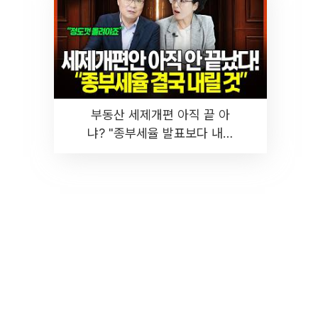
부동산 세제개편 아직 끝 아
냐? "종부세율 발표보다 내릴
것" 장기거주·양도세 전망 I 집
땅지성 I 김인만, 진미윤