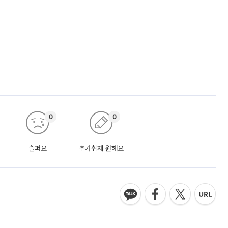
0
0
슬퍼요
추가취재 원해요