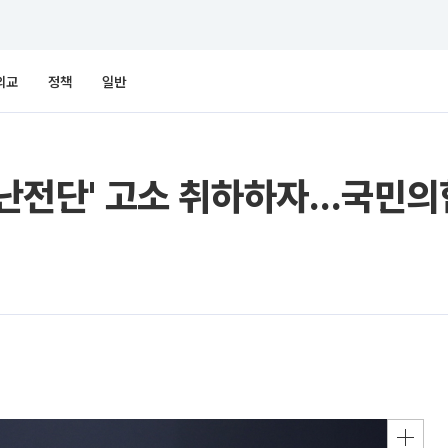
외교
정책
일반
비난전단' 고소 취하하자…국민의힘