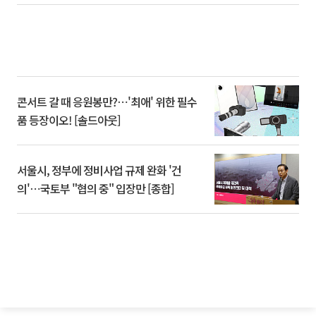
콘서트 갈 때 응원봉만?⋯'최애' 위한 필수
품 등장이오! [솔드아웃]
서울시, 정부에 정비사업 규제 완화 '건
의'⋯국토부 "협의 중" 입장만 [종합]