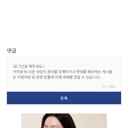
댓글
0 / 300