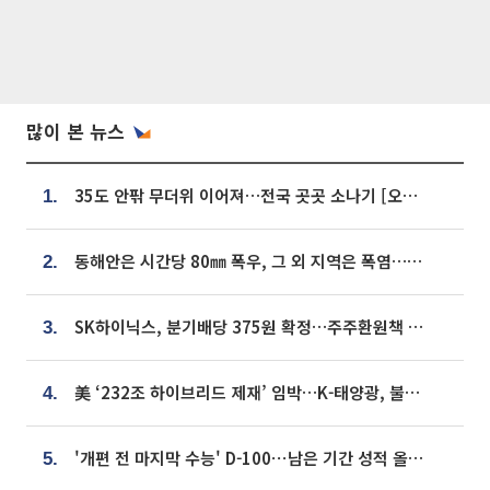
많이 본 뉴스
35도 안팎 무더위 이어져…전국 곳곳 소나기 [오늘 날씨]
1.
동해안은 시간당 80㎜ 폭우, 그 외 지역은 폭염…‘극과 극 날씨’
2.
SK하이닉스, 분기배당 375원 확정…주주환원책 9월로 앞당겨 발표
3.
美 ‘232조 하이브리드 제재’ 임박…K-태양광, 불확실성 털고 날개 다나
4.
'개편 전 마지막 수능' D-100⋯남은 기간 성적 올릴 전략은
5.