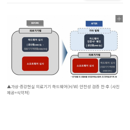
▲가상·증강현실 의료기기 하드웨어(H/W) 안전성 검증 전·후 (사진
제공=식약처)