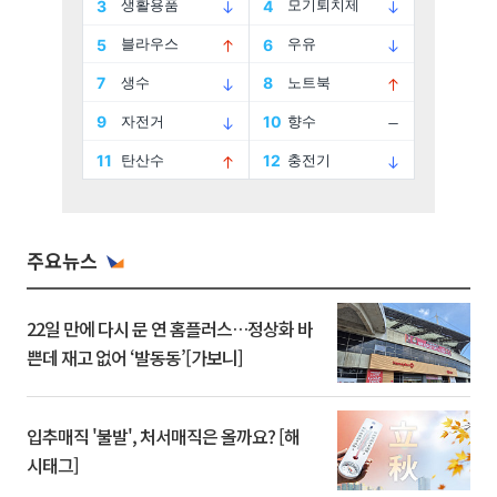
주요뉴스
22일 만에 다시 문 연 홈플러스…정상화 바
쁜데 재고 없어 ‘발동동’[가보니]
입추매직 '불발', 처서매직은 올까요? [해
시태그]