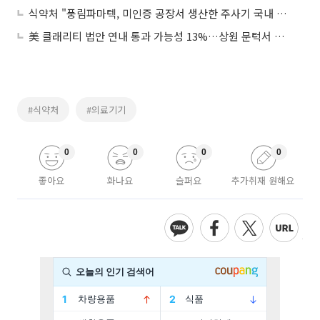
식약처 "풍림파마텍, 미인증 공장서 생산한 주사기 국내 유통 제품 아냐"
美 클래리티 법안 연내 통과 가능성 13%…상원 문턱서 제동
#식약처
#의료기기
0
0
0
0
좋아요
화나요
슬퍼요
추가취재 원해요