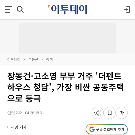
이투데이
부동산
정책
장동건·고소영 부부 거주 '더펜트
하우스 청담', 가장 비싼 공동주택
으로 등극
입력 2021-04-28 18:01
이재영 기자
구글 선호매체 추가