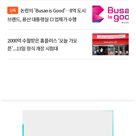
논란의 'Busan is Good'…8억 도시
단독
브랜드, 용산 대통령실 CI 업체가 수행
2000억 수혈받은 홈플러스 ‘오늘 가오
픈’...13일 정식 개장 시험대