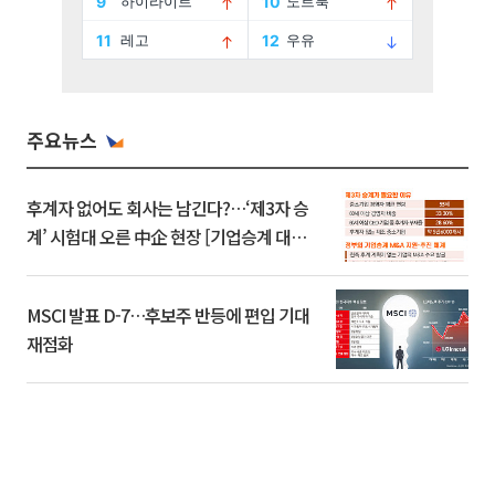
주요뉴스
후계자 없어도 회사는 남긴다?…‘제3자 승
계’ 시험대 오른 中企 현장 [기업승계 대전
환]
MSCI 발표 D-7…후보주 반등에 편입 기대
재점화