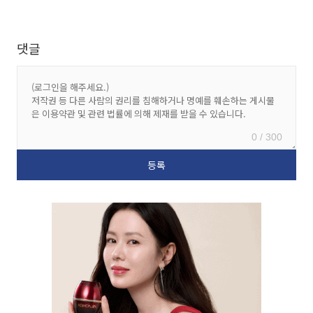
댓글
0 / 300