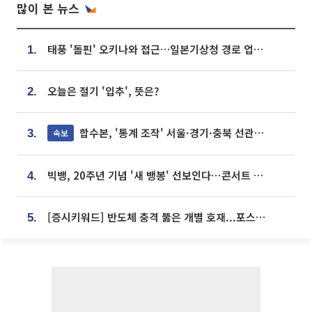
많이 본 뉴스
태풍 '돌핀' 오키나와 접근…일본기상청 경로 업데이트
1.
오늘은 절기 '입추', 뜻은?
2.
합수본, '통계 조작' 서울·경기·충북 선관위 등 추가 압수수색
속보
3.
빅뱅, 20주년 기념 '새 뱅봉' 선보인다⋯콘서트 앞두고 팝업 개최
4.
[증시키워드] 반도체 충격 뚫은 개별 호재...포스코퓨처엠·에코프로·한화솔루션 '눈길'
5.