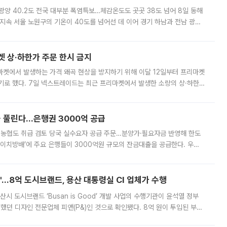
·광양 40.2도 전국 대부분 폭염특보…체감온도도 곳곳 38도 넘어 8일 동해
지속 서울 노원구의 기온이 40도를 넘어선 데 이어 경기 하남과 전남 광양
. 전국 대부분 지역에 폭염특보가 내려진 가운데 곳곳에서 39~40도 안팎
켓 상·하한가 주문 한시 금지
마켓에서 발생하는 가격 왜곡 현상을 방지하기 위해 이달 12일부터 프리마켓
기로 했다. 7일 넥스트레이드는 최근 프리마켓에서 발생한 소량의 상·하한
, 주문 오류로 인한 가격 급등락을 최소화하기 위한 비상 대응방안을 발표
 풀린다…은행권 3000억 공급
리·농협도 취급 검토 당국 실수요자 공급 주문…분양가·필요자금 반영해 한도
에이치방배’에 주요 은행들이 3000억원 규모의 잔금대출을 공급한다. 우리
하고 있어 향후 공급 규모가 늘어날 전망이다. 7일 금융권에 따르면 KB국
od'…8억 도시브랜드, 용산 대통령실 CI 업체가 수행
시 도시브랜드 ‘Busan is Good’ 개발 사업의 수행기관이 윤석열 정부
여했던 디자인 전문업체 피앤(P&)인 것으로 확인됐다. 8억 원이 투입된 부산
 부족과 디자인 정체성 논란에 휩싸였던 만큼, 사업 선정 과정과 결과물에