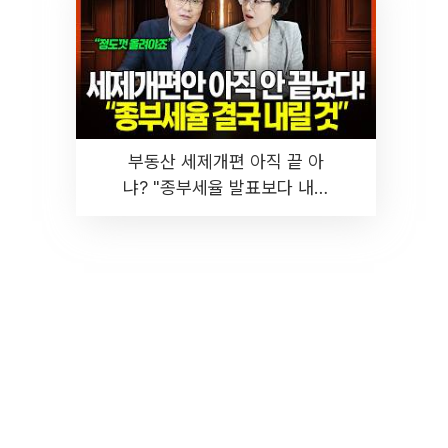
부동산 세제개편 아직 끝 아
냐? "종부세율 발표보다 내릴
것" 장기거주·양도세 전망 I 집
땅지성 I 김인만, 진미윤