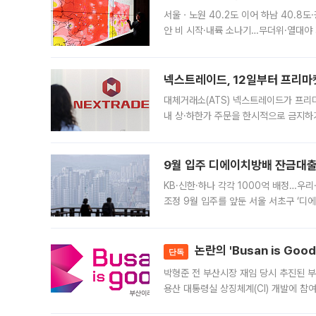
서울ㆍ노원 40.2도 이어 하남 40.8도
안 비 시작·내륙 소나기…무더위·열대야 
에서도 40도를 웃도는 기온이 관측됐다
의 극심한
넥스트레이드, 12일부터 프리마
대체거래소(ATS) 넥스트레이드가 프리
내 상·하한가 주문을 한시적으로 금지하
가 체결 사례와 관련해 설명자료를 내고
9월 입주 디에이치방배 잔금대출
KB·신한·하나 각각 1000억 배정…우
조정 9월 입주를 앞둔 서울 서초구 ‘디
은행과 NH농협은행도 대출 취급을 검토
민은행
논란의 'Busan is Go
단독
박형준 전 부산시장 재임 당시 추진된 부산
용산 대통령실 상징체계(CI) 개발에 참
도시브랜드 사업이 공개 이후 시민 공감