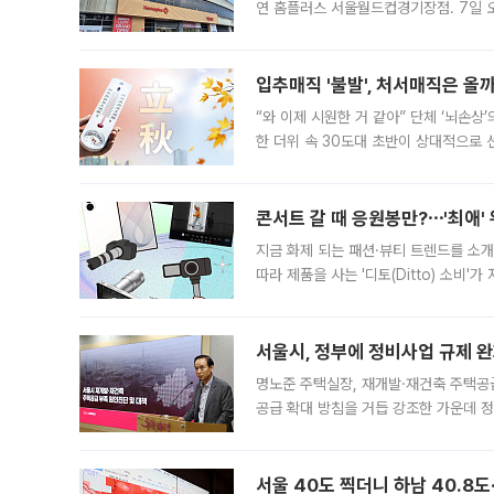
연 홈플러스 서울월드컵경기장점. 7일 
우유, 과일 같은 신선식품이 차근차근 자
입추매직 '불발', 처서매직은 올
“와 이제 시원한 거 같아” 단체 ‘뇌손상
한 더위 속 30도대 초반이 상대적으로
지역에 있었습니다. 7월 말에는 서풍과
콘서트 갈 때 응원봉만?⋯'최애'
지금 화제 되는 패션·뷰티 트렌드를 소개
따라 제품을 사는 '디토(Ditto) 소비
어디일까요? 아이돌 콘서트 시작을 기다
서울시, 정부에 정비사업 규제 완화
명노준 주택실장, 재개발·재건축 주택공
공급 확대 방침을 거듭 강조한 가운데 정
면 반박하고 나섰다. 명노준 서울시 주택
서울 40도 찍더니 하남 40.8도