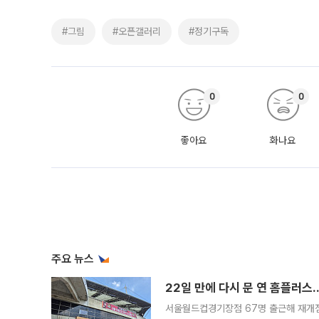
#그림
#오픈갤러리
#정기구독
0
0
좋아요
화나요
주요 뉴스
22일 만에 다시 문 연 홈플러스
서울월드컵경기장점 67명 출근해 재개점 