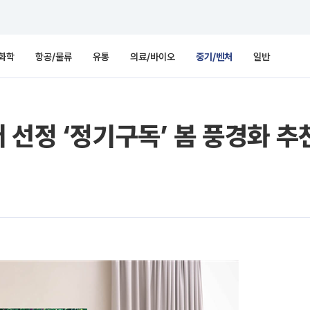
화학
항공/물류
유통
의료/바이오
중기/벤처
일반
 선정 ‘정기구독’ 봄 풍경화 