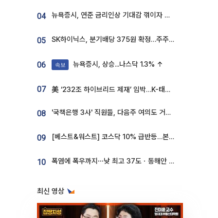
뉴욕증시, 연준 금리인상 기대감 꺾이자 상승...S&P500 사상 최고치 [종합]
04
SK하이닉스, 분기배당 375원 확정…주주환원책 9월로 앞당겨 발표
05
뉴욕증시, 상승...나스닥 1.3% ↑
06
속보
07
美 ‘232조 하이브리드 제재’ 임박…K-태양광, 불확실성 털고 날개 다나
'국책은행 3사' 직원들, 다음주 여의도 거리 나서는 까닭은
08
[베스트&워스트] 코스닥 10% 급반등…본느, 최대주주 변경 기대에 270% 폭등
09
폭염에 폭우까지⋯낮 최고 37도ㆍ동해안 강한 비 [날씨]
10
최신 영상