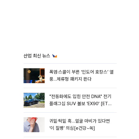
산업 최신 뉴스
폭염·스콜이 부른 ‘인도어 호캉스’ 열
풍…체류형 패키지 뜬다
"전동화에도 입힌 안전 DNA" 전기
플래그십 SUV 볼보 'EX90' [ET의
모빌리티]
귀밑·턱밑 혹…얼굴 마비가 있다면
‘이 질병’ 의심[e건강~쏙]