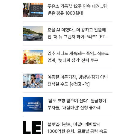
주유소 기름값 12주 연속 내려…휘
발유·경유 1800원대
효율·AI 더했다…더 강하고 알뜰해
진 ‘더 뉴 그랜저 하이브리드’ [ET의
모빌리티]
입추 지나도 계속되는 폭염…식음료
업계, ‘늦더위 잡기’ 전력 투구
여름철 마른기침, 냉방병‧감기 아닌
천식일 수도 [e건강~쏙]
‘집도 코칭 받으며 산다’…월급쟁이
부자들, ‘내집마련’ 신청 증가세
블루엘리펀트, 어펄마캐피탈서
1000억원 유치…글로벌 공략 속도