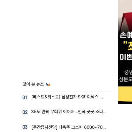
많이 본 뉴스
[베스트&워스트] 삼성전자·SK하이닉스 밀린 한 주…상상인증권은 85% 급등
01
35도 안팎 무더위 이어져…전국 곳곳 소나기 [오늘 날씨]
02
03
[주간증시전망] 다음주 코스피 6000~7000⋯“外人 수급은 정책이 변수”