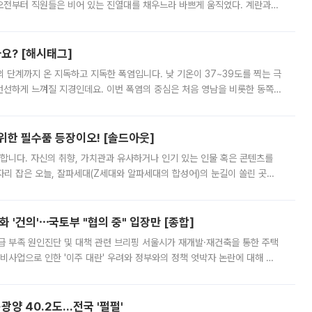
오전부터 직원들은 비어 있는 진열대를 채우느라 바쁘게 움직였다. 계란과
리를 잡기 시작했지만, 매장 곳곳엔 여전히 텅 빈 매대가 먼저 눈에 들어왔
까요? [해시태그]
’의 단계까지 온 지독하고 지독한 폭염입니다. 낮 기온이 37~39도를 찍는 극
 선선하게 느껴질 지경인데요. 이번 폭염의 중심은 처음 영남을 비롯한 동쪽
 북서풍이 산맥을 넘어 영남 쪽으로 내려오면서 뜨겁고 건조해졌는데요.
 위한 필수품 등장이오! [솔드아웃]
합니다. 자신의 취향, 가치관과 유사하거나 인기 있는 인물 혹은 콘텐츠를
'가 자리 잡은 오늘, 잘파세대(Z세대와 알파세대의 합성어)의 눈길이 쏠린 곳은
리는 공연장. 응원봉만큼이나 눈에 띄는 게 있습니다. 공연이 시작되기
 '건의'⋯국토부 "협의 중" 입장만 [종합]
급 부족 원인진단 및 대책 관련 브리핑 서울시가 재개발·재건축을 통한 주택
비사업으로 인한 '이주 대란' 우려와 정부와의 정책 엇박자 논란에 대해 정
실장은 2031년까지 31만 가구 착공 목표에 차질이 없다는 입장이나,
·광양 40.2도…전국 '펄펄'