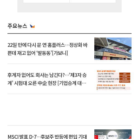
주요뉴스
22일 만에 다시 문 연 홈플러스…정상화 바
쁜데 재고 없어 ‘발동동’[가보니]
후계자 없어도 회사는 남긴다?…‘제3자 승
계’ 시험대 오른 中企 현장 [기업승계 대전
환]
MSCI 발표 D-7…후보주 반등에 편입 기대