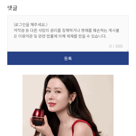
댓글
0 / 300