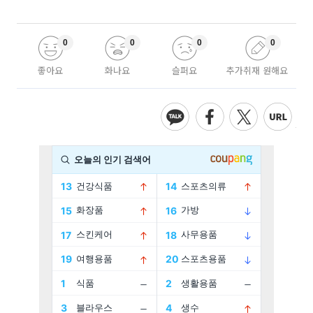
0
0
0
0
좋아요
화나요
슬퍼요
추가취재 원해요