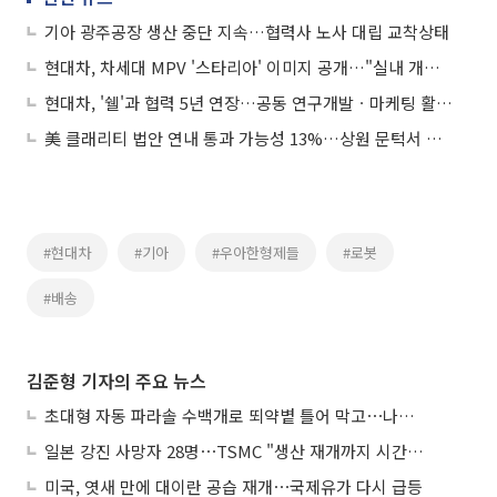
기아 광주공장 생산 중단 지속…협력사 노사 대립 교착상태
현대차, 차세대 MPV '스타리아' 이미지 공개…"실내 개방감, 외부로 확장"
현대차, '쉘'과 협력 5년 연장…공동 연구개발ㆍ마케팅 활동 지속
美 클래리티 법안 연내 통과 가능성 13%…상원 문턱서 제동
#현대차
#기아
#우아한형제들
#로봇
#배송
김준형 기자의 주요 뉴스
초대형 자동 파라솔 수백개로 뙤약볕 틀어 막고⋯나라별 폭염 생존법
일본 강진 사망자 28명⋯TSMC "생산 재개까지 시간 필요해"
미국, 엿새 만에 대이란 공습 재개⋯국제유가 다시 급등