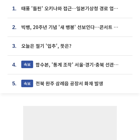
태풍 '돌핀' 오키나와 접근…일본기상청 경로 업데이트
1.
빅뱅, 20주년 기념 '새 뱅봉' 선보인다⋯콘서트 앞두고 팝업 개최
2.
오늘은 절기 '입추', 뜻은?
3.
합수본, '통계 조작' 서울·경기·충북 선관위 등 추가 압수수색
속보
4.
전북 완주 삼례읍 공장서 화재 발생
속보
5.