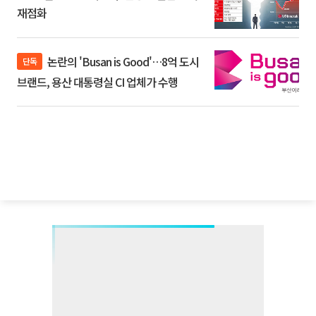
재점화
논란의 'Busan is Good'…8억 도시
단독
브랜드, 용산 대통령실 CI 업체가 수행