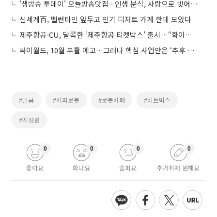
'생방송 투데이' 오늘방송맛집 - 인생 분식, 사랑으로 빚어낸 달콤한 행복 호떡 맛집 '아○○○○'…인기 비결은?
신세계百, 밸런타인 앞두고 인기 디저트 가게 한데 모았다
제주항공-CU, 달콤한 ‘제주항공 티켓박스’ 출시…“화이트데이에는 항공티켓”
싸이월드, 10월 부활 예고…그러나 핵심 사업안은 ‘추후 공개’
#달콤
#커피로봇
#로봇카페
#비트박스
#지성원
0
0
0
0
좋아요
화나요
슬퍼요
추가취재 원해요