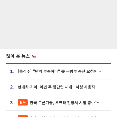
많이 본 뉴스
[특징주] “탄약 부족하다“ 美 국방부 증산 요청에⋯국내 방산주 급등세
1.
현대차·기아, 이번 주 임단협 재개…하청 사용자성 재심도 ‘변수’
2.
한국 드론기술, 우크라 전장서 시험 중…“스타트업 여러 곳 참여”
단독
3.