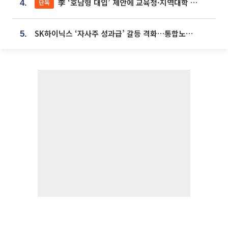
李 ‘호남형 대입’ 제안에 교육청·지역대학 서·논술형 입시 연계 '착수'
단독
4.
SK하이닉스 ‘자사주 성과급’ 갈등 격화…통합노조 출범 움직임
5.