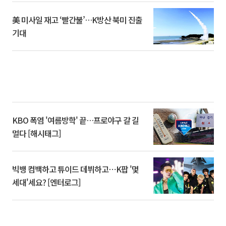
美 미사일 재고 ‘빨간불’…K방산 북미 진출
기대
KBO 폭염 '여름방학' 끝…프로야구 갈 길
멀다 [해시태그]
빅뱅 컴백하고 튜이드 데뷔하고⋯K팝 '몇
세대'세요? [엔터로그]