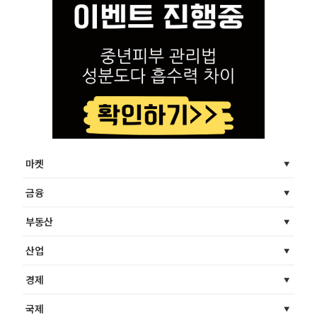
마켓
금융
부동산
산업
경제
국제