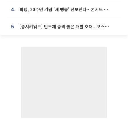
빅뱅, 20주년 기념 '새 뱅봉' 선보인다⋯콘서트 앞두고 팝업 개최
4.
[증시키워드] 반도체 충격 뚫은 개별 호재...포스코퓨처엠·에코프로·한화솔루션 '눈길'
5.