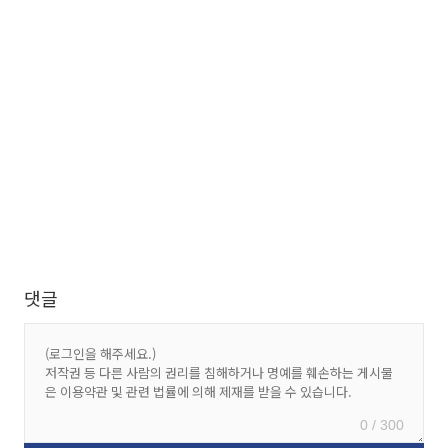
댓글
0 / 300