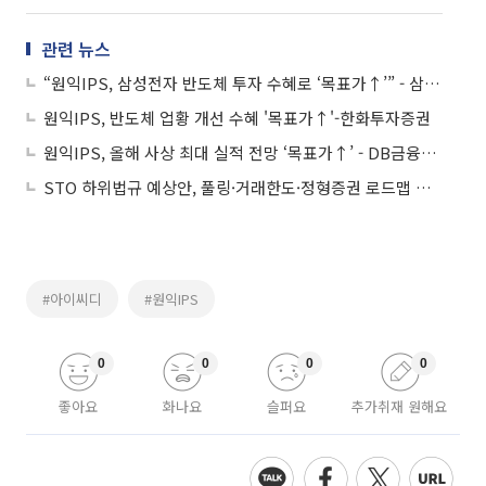
관련 뉴스
“원익IPS, 삼성전자 반도체 투자 수혜로 ‘목표가↑’” - 삼성증권
원익IPS, 반도체 업황 개선 수혜 '목표가↑'-한화투자증권
원익IPS, 올해 사상 최대 실적 전망 ‘목표가↑’ - DB금융투자
STO 하위법규 예상안, 풀링·거래한도·정형증권 로드맵 제시
#아이씨디
#원익IPS
0
0
0
0
좋아요
화나요
슬퍼요
추가취재 원해요