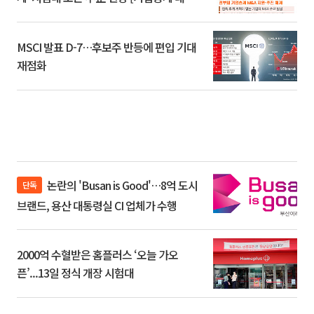
환]
MSCI 발표 D-7…후보주 반등에 편입 기대
재점화
논란의 'Busan is Good'…8억 도시
단독
브랜드, 용산 대통령실 CI 업체가 수행
2000억 수혈받은 홈플러스 ‘오늘 가오
픈’...13일 정식 개장 시험대