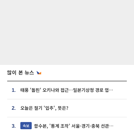
많이 본 뉴스
태풍 '돌핀' 오키나와 접근…일본기상청 경로 업데이트
1.
오늘은 절기 '입추', 뜻은?
2.
합수본, '통계 조작' 서울·경기·충북 선관위 등 추가 압수수색
속보
3.