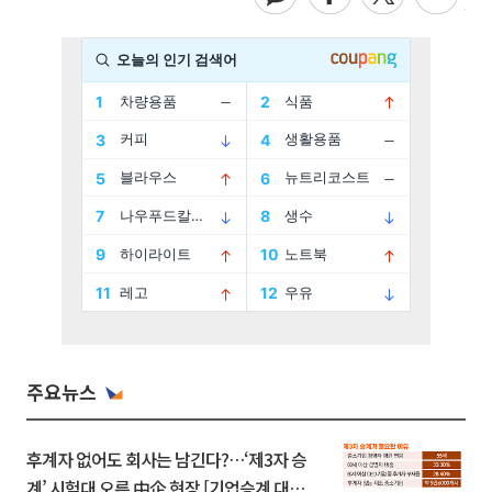
주요뉴스
후계자 없어도 회사는 남긴다?…‘제3자 승
계’ 시험대 오른 中企 현장 [기업승계 대전