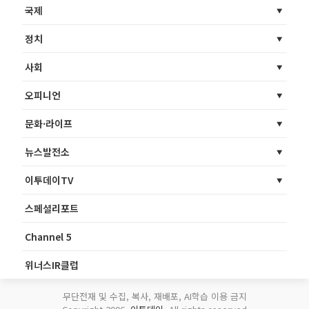
국제
정치
사회
오피니언
문화·라이프
뉴스발전소
이투데이TV
스페셜리포트
Channel 5
위너스IR클럽
무단전재 및 수집, 복사, 재배포, AI학습 이용 금지