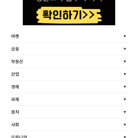
마켓
금융
부동산
산업
경제
국제
정치
사회
오피니언