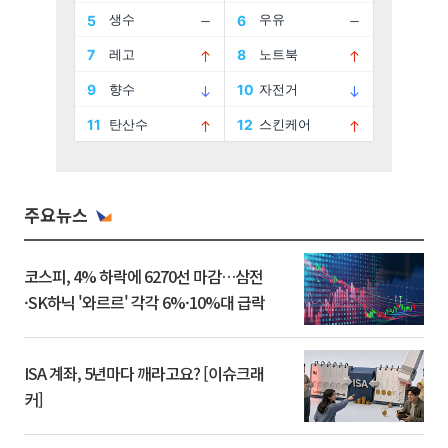
주요뉴스
코스피, 4% 하락에 6270선 마감…삼전
·SK하닉 '와르르' 각각 6%·10%대 급락
ISA 계좌, 5년마다 깨라고요? [이슈크래
커]