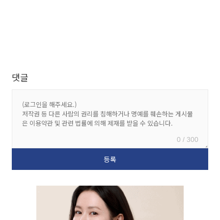
댓글
0 / 300