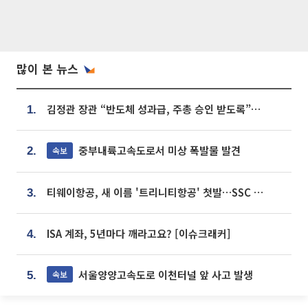
많이 본 뉴스
김정관 장관 “반도체 성과급, 주총 승인 받도록”…상법·자본시장법 개정 시사
1.
중부내륙고속도로서 미상 폭발물 발견
속보
2.
티웨이항공, 새 이름 '트리니티항공' 첫발…SSC 전략 본격화
3.
ISA 계좌, 5년마다 깨라고요? [이슈크래커]
4.
서울양양고속도로 이천터널 앞 사고 발생
속보
5.