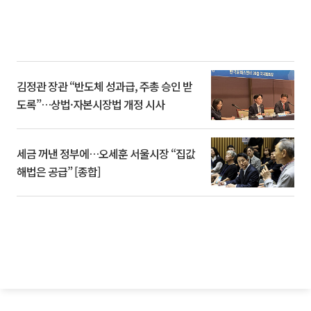
김정관 장관 “반도체 성과급, 주총 승인 받
도록”…상법·자본시장법 개정 시사
세금 꺼낸 정부에…오세훈 서울시장 “집값
해법은 공급” [종합]