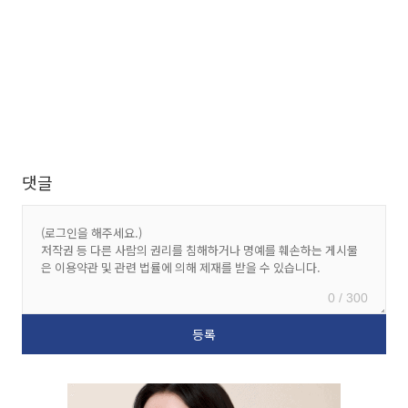
댓글
0 / 300