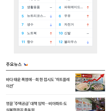
주요뉴스
바다 태운 폭염에…회 한 접시도 ‘히트플레
이션’
영끌 '주택공급' 대책 임박⋯비아파트·도
심복합까지 총동원