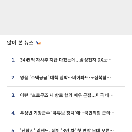
많이 본 뉴스
3445억 자사주 지급 마쳤는데...삼성전자 DX노조, 뒤늦은 '떼쓰기 집회'
1.
영끌 '주택공급' 대책 임박⋯비아파트·도심복합까지 총동원
2.
이란 “호르무즈 새 항로 합의 매우 근접...미국 배상 먼저”
3.
우성빈 기장군수 ‘유튜브 정치’에…국민의힘 군의원들 집단 반발
4.
'전참시' 리센느, 데뷔 '3년 차' 첫 연말 무대 오른다⋯"그동안 섭외 안 와"
5.