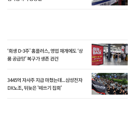
‘회생 D-3주’ 홈플러스, 영업 재개에도 ‘상
품 공급망’ 복구가 생존 관건
3445억 자사주 지급 마쳤는데...삼성전자
DX노조, 뒤늦은 '떼쓰기 집회'