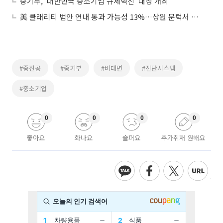
중기부, ‘대한민국 중소기업 규제혁신’ 대상 개최
美 클래리티 법안 연내 통과 가능성 13%…상원 문턱서 제동
#중진공
#중기부
#비대면
#진단시스템
#중소기업
0
0
0
0
좋아요
화나요
슬퍼요
추가취재 원해요