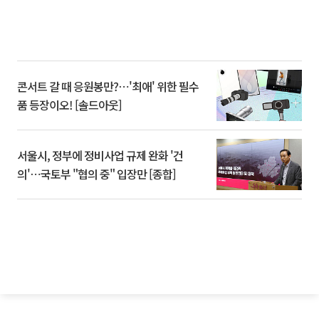
콘서트 갈 때 응원봉만?⋯'최애' 위한 필수
품 등장이오! [솔드아웃]
서울시, 정부에 정비사업 규제 완화 '건
의'⋯국토부 "협의 중" 입장만 [종합]