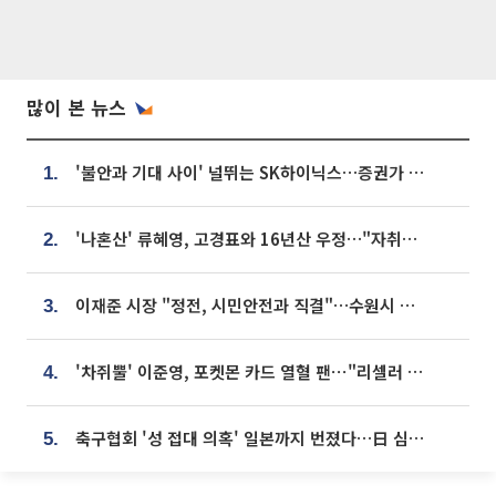
많이 본 뉴스
'불안과 기대 사이' 널뛰는 SK하이닉스…증권가 "HBM4·LTA 기반 펀터멘털 견고"
1.
'나혼산' 류혜영, 고경표와 16년산 우정…"자취방서 부모님과 마주쳐"
2.
이재준 시장 "정전, 시민안전과 직결"…수원시 비상대응체계 가동
3.
'차쥐뿔' 이준영, 포켓몬 카드 열혈 팬⋯"리셀러 처단할 것"
4.
축구협회 '성 접대 의혹' 일본까지 번졌다…日 심판 실명 공개
5.