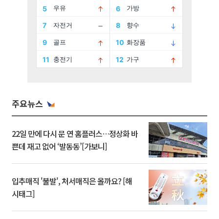
주요뉴스
22일 만에 다시 문 연 홈플러스…정상화 바
쁜데 재고 없어 ‘발동동’[가보니]
입추매직 '불발', 처서매직은 올까요? [해
시태그]