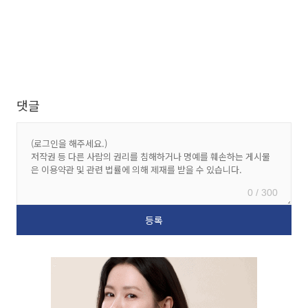
댓글
0 / 300