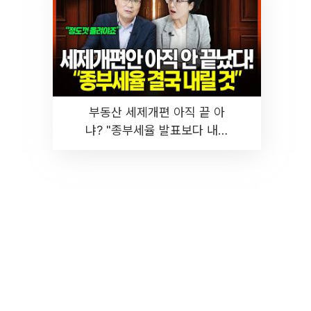
부동산 세제개편 아직 끝 아
냐? "종부세율 발표보다 내릴
것" 장기거주·양도세 전망 I 집
땅지성 I 김인만, 진미윤