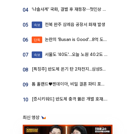
‘나솔사계’ 국화, 결별 후 재등장⋯첫인상 투표 휩쓸고 ‘인기녀’ 등극
04
전북 완주 삼례읍 공장서 화재 발생
05
속보
논란의 'Busan is Good'…8억 도시브랜드, 용산 대통령실 CI 업체가 수행
06
단독
서울도 '40도'…오늘 노원 40.2도 기록
07
속보
[특징주] 반도체 온기 탄 2차전지...삼성SDI, 장 초반 7% 넘게 껑충
08
톰 홀랜드♥젠데이아, 비밀 결혼 파티 포착⋯호텔 대관비만 9억
09
[증시키워드] 반도체 충격 뚫은 개별 호재...포스코퓨처엠·에코프로·한화솔루션 '눈길'
10
최신 영상