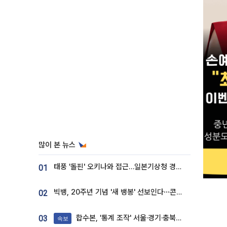
많이 본 뉴스
태풍 '돌핀' 오키나와 접근…일본기상청 경로 업데이트
01
빅뱅, 20주년 기념 '새 뱅봉' 선보인다⋯콘서트 앞두고 팝업 개최
02
합수본, '통계 조작' 서울·경기·충북 선관위 등 추가 압수수색
03
속보