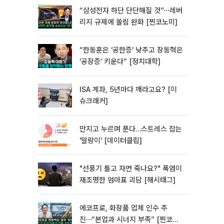
“삼성전자 하단 단단해질 것”⋯레버
리지 규제에 쏠림 완화 [찐코노미]
“한동훈은 ‘공한증’ 낮추고 장동혁은
‘공장증’ 키운다” [정치대학]
ISA 계좌, 5년마다 깨라고요? [이
슈크래커]
만지고 누르며 푼다…스트레스 잡는
'말랑이' [데이터클립]
"선풍기 틀고 자면 죽나요?" 폭염이
재조명한 엄마표 괴담 [해시태그]
에코프로, 화장품 업체 인수 추
진⋯“본업과 시너지 부족” [찐코노