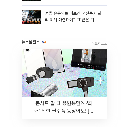
미]
불법 유통되는 미프진⋯“전문가 관
리 체계 마련해야” [T 같은 F]
뉴스발전소
콘서트 갈 때 응원봉만?⋯'최
애' 위한 필수품 등장이오! [솔
드아웃]