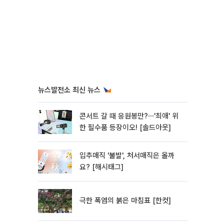
뉴스발전소 최신 뉴스
콘서트 갈 때 응원봉만?⋯'최애' 위
한 필수품 등장이오! [솔드아웃]
입추매직 '불발', 처서매직은 올까
요? [해시태그]
극한 폭염의 붉은 마침표 [한컷]