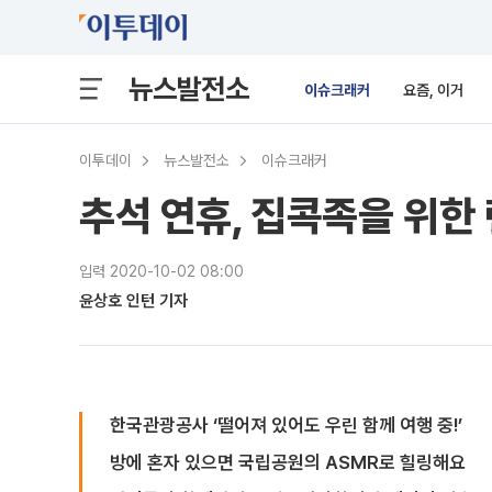
뉴스발전소
이슈크래커
요즘, 이거
이투데이
뉴스발전소
이슈크래커
추석 연휴, 집콕족을 위한
입력 2020-10-02 08:00
윤상호 인턴 기자
한국관광공사 ‘떨어져 있어도 우린 함께 여행 중!’
방에 혼자 있으면 국립공원의 ASMR로 힐링해요