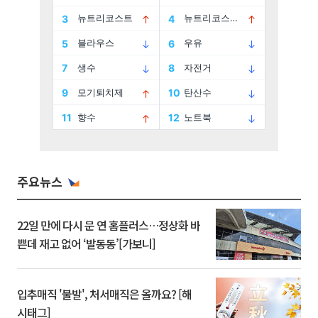
주요뉴스
22일 만에 다시 문 연 홈플러스…정상화 바
쁜데 재고 없어 ‘발동동’[가보니]
입추매직 '불발', 처서매직은 올까요? [해
시태그]