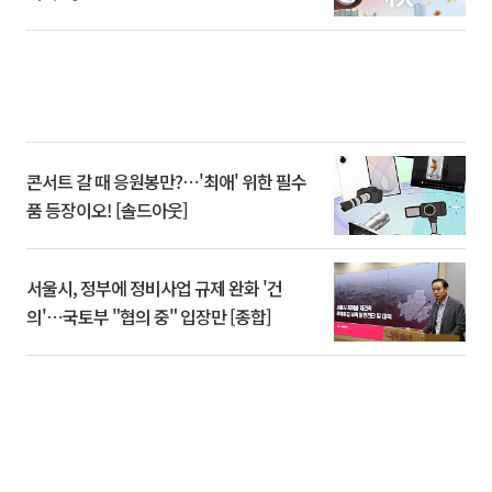
콘서트 갈 때 응원봉만?⋯'최애' 위한 필수
품 등장이오! [솔드아웃]
서울시, 정부에 정비사업 규제 완화 '건
의'⋯국토부 "협의 중" 입장만 [종합]