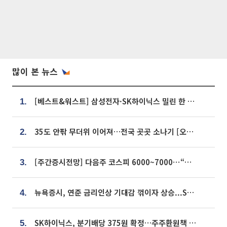
많이 본 뉴스
[베스트&워스트] 삼성전자·SK하이닉스 밀린 한 주…상상인증권은 85% 급등
1.
35도 안팎 무더위 이어져…전국 곳곳 소나기 [오늘 날씨]
2.
[주간증시전망] 다음주 코스피 6000~7000⋯“外人 수급은 정책이 변수”
3.
뉴욕증시, 연준 금리인상 기대감 꺾이자 상승...S&P500 사상 최고치 [종합]
4.
SK하이닉스, 분기배당 375원 확정…주주환원책 9월로 앞당겨 발표
5.