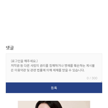
댓글
0 / 300