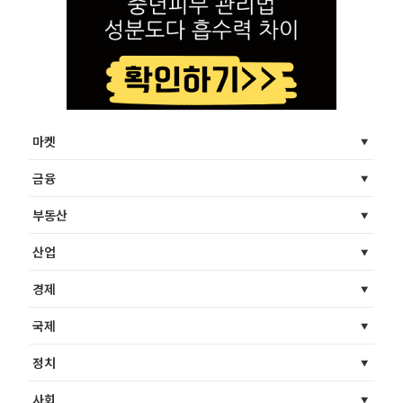
마켓
금융
부동산
산업
경제
국제
정치
사회