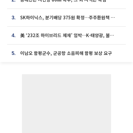
SK하이닉스, 분기배당 375원 확정…주주환원책 9월로 앞당겨 발표
3.
美 ‘232조 하이브리드 제재’ 임박…K-태양광, 불확실성 털고 날개 다나
4.
이남오 함평군수, 군공항 소음피해 함평 보상 요구
5.