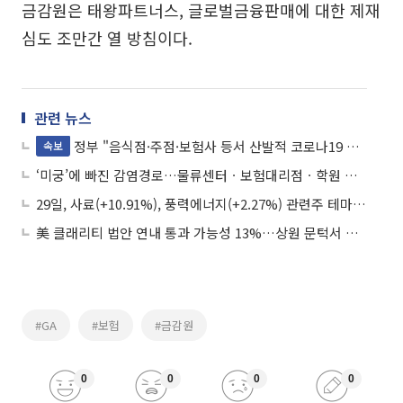
금감원은 태왕파트너스, 글로벌금융판매에 대한 제재
심도 조만간 열 방침이다.
관련 뉴스
정부 "음식점·주점·보험사 등서 산발적 코로나19 확진"
속보
‘미궁’에 빠진 감염경로…물류센터ㆍ보험대리점ㆍ학원 등 서울 곳곳 확산
29일, 사료(+10.91%), 풍력에너지(+2.27%) 관련주 테마 상승…태양광(-4.27%), 보험(-3.50%) 관련주 테마 하락
美 클래리티 법안 연내 통과 가능성 13%…상원 문턱서 제동
#GA
#보험
#금감원
0
0
0
0