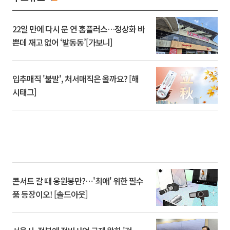
22일 만에 다시 문 연 홈플러스…정상화 바
쁜데 재고 없어 ‘발동동’[가보니]
입추매직 '불발', 처서매직은 올까요? [해
시태그]
콘서트 갈 때 응원봉만?⋯'최애' 위한 필수
품 등장이오! [솔드아웃]