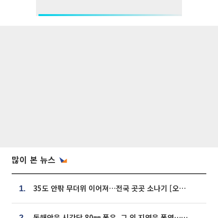
많이 본 뉴스
35도 안팎 무더위 이어져…전국 곳곳 소나기 [오늘 날씨]
1.
동해안은 시간당 80㎜ 폭우, 그 외 지역은 폭염…‘극과 극 날씨’
2.