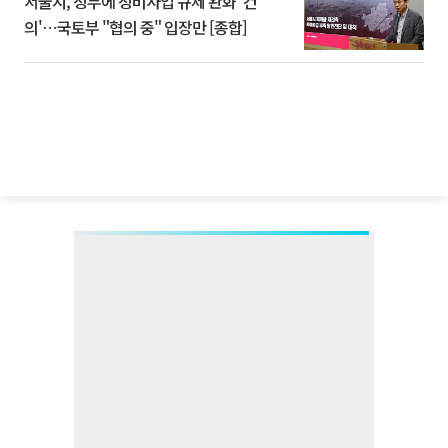
서울시, 정부에 정비사업 규제 완화 '건
의'⋯국토부 "협의 중" 입장만 [종합]