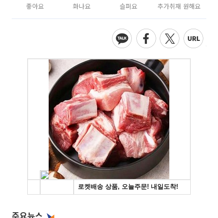
좋아요
화나요
슬퍼요
추가취재 원해요
주요뉴스