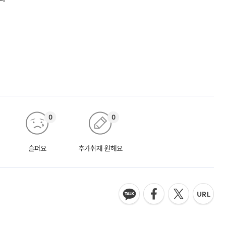
0
0
슬퍼요
추가취재 원해요