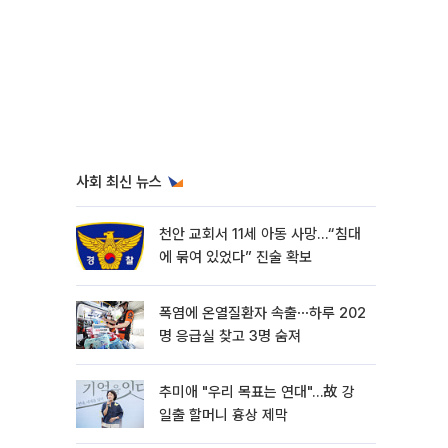
사회 최신 뉴스
천안 교회서 11세 아동 사망…“침대
에 묶여 있었다” 진술 확보
폭염에 온열질환자 속출⋯하루 202
명 응급실 찾고 3명 숨져
추미애 "우리 목표는 연대"…故 강
일출 할머니 흉상 제막