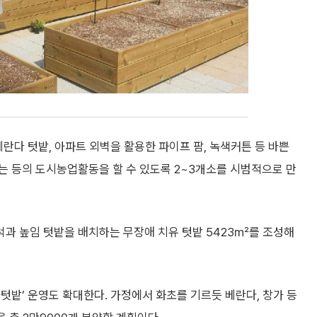
란다 텃밭, 아파트 외벽을 활용한 파이프 팜, 녹색커튼 등 바쁜
는 등의 도시농업활동을 할 수 있도록 2~3개소를 시범적으로 만
과 높임 텃밭을 배치하는 무장애 치유 텃밭 5423㎡를 조성해
텃밭’ 운영도 확대한다. 가정에서 화초를 기르듯 베란다, 창가 등