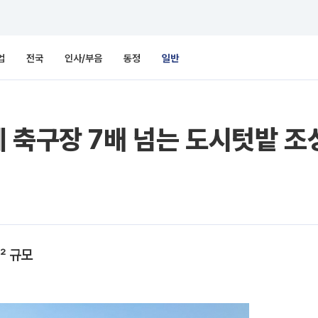
업
전국
인사/부음
동정
일반
 축구장 7배 넘는 도시텃밭 조
㎡ 규모