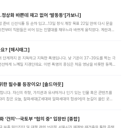
…정상화 바쁜데 재고 없어 ‘발동동’[가보니]
준비 신선식품 등 순차 입고…13일 정식 개장 목표 22일 만에 다시 문을
오전부터 직원들은 비어 있는 진열대를 채우느라 바쁘게 움직였다. 계란과
리를 잡기 시작했지만, 매장 곳곳엔 여전히 텅 빈 매대가 먼저 눈에 들어왔
까요? [해시태그]
’의 단계까지 온 지독하고 지독한 폭염입니다. 낮 기온이 37~39도를 찍는 극
 선선하게 느껴질 지경인데요. 이번 폭염의 중심은 처음 영남을 비롯한 동쪽
 북서풍이 산맥을 넘어 영남 쪽으로 내려오면서 뜨겁고 건조해졌는데요.
 위한 필수품 등장이오! [솔드아웃]
합니다. 자신의 취향, 가치관과 유사하거나 인기 있는 인물 혹은 콘텐츠를
'가 자리 잡은 오늘, 잘파세대(Z세대와 알파세대의 합성어)의 눈길이 쏠린 곳은
리는 공연장. 응원봉만큼이나 눈에 띄는 게 있습니다. 공연이 시작되기
 '건의'⋯국토부 "협의 중" 입장만 [종합]
급 부족 원인진단 및 대책 관련 브리핑 서울시가 재개발·재건축을 통한 주택