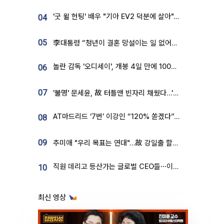
'굿 윌 헌팅' 배우 "기아 EV2 덕분에 살아"…교통사고 후 안전성 극찬
04
05
李대통령 “청년이 결혼 망설이는 일 없어야...제도상 불이익 조사”
놀란 감독 '오디세이', 개봉 4일 만에 100만 돌파⋯'왕사남' 보다 빠르다
06
07
'불명' 문세윤, 故 터틀맨 빈자리 채웠다…'거북이' 눈물의 최종 우승
AT마드리드 ‘7번’ 이강인 “120% 쏟겠다”⋯시메오네 감독 “필요한 선수”
08
09
추미애 "우리 목표는 연대"…故 강일출 할머니 흉상 제막
직원 데리고 등산가는 글로벌 CEO들⋯이유 있었네
10
최신 영상