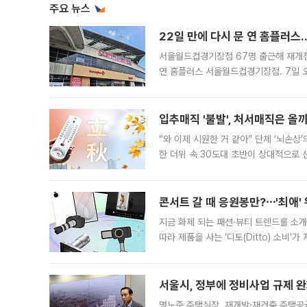
주요 뉴스
22일 만에 다시 문 연 홈플러스
서울월드컵경기장점 67명 출근해 재개점 
연 홈플러스 서울월드컵경기장점. 7일 
우유, 과일 같은 신선식품이 차근차근 자
입추매직 '불발', 처서매직은 올
“와 이제 시원한 거 같아” 단체 ‘뇌손상
한 더위 속 30도대 초반이 상대적으로
지역에 있었습니다. 7월 말에는 서풍과
콘서트 갈 때 응원봉만?⋯'최애'
지금 화제 되는 패션·뷰티 트렌드를 소개
따라 제품을 사는 '디토(Ditto) 소비
어디일까요? 아이돌 콘서트 시작을 기다
서울시, 정부에 정비사업 규제 완화
명노준 주택실장, 재개발·재건축 주택공