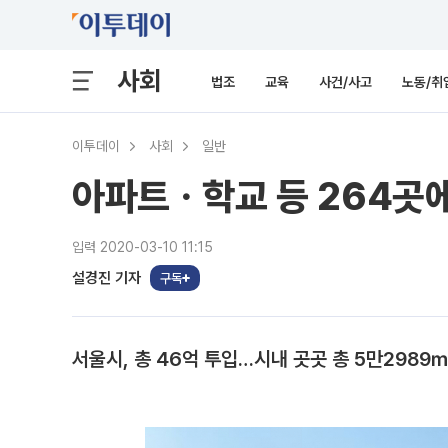
사회
법조
교육
사건/사고
노동/취
이투데이
사회
일반
아파트ㆍ학교 등 264곳에
입력 2020-03-10 11:15
설경진 기자
구독
서울시, 총 46억 투입…시내 곳곳 총 5만2989