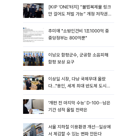
[K·IP ‘ONE’터치] “불법복제물 링크
만 걸어도 처벌 가능” 개정 저작권
법 어떻게 바뀌었나
추미애 "소방인건비 1조1000억 중
중앙정부는 800억뿐"
이남오 함평군수, 군공항 소음피해
함평 보상 요구
이상일 시장, 다낭 국제무대 올랐
다…"용인, 세계 최대 반도체 도시
된다"
'개편 전 마지막 수능' D-100⋯남은
기간 성적 올릴 전략은
서울 지하철 이용환경 개선⋯일상에
서 체감할 수 있는 변화 만든다