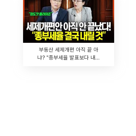
부동산 세제개편 아직 끝 아
냐? "종부세율 발표보다 내릴
것" 장기거주·양도세 전망 I 집
땅지성 I 김인만, 진미윤