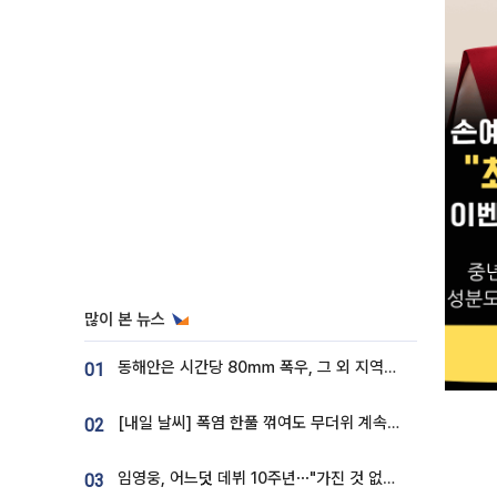
많이 본 뉴스
동해안은 시간당 80㎜ 폭우, 그 외 지역은 폭염…‘극과 극 날씨’
01
[내일 날씨] 폭염 한풀 꺾여도 무더위 계속⋯동해안 이틀 연속 비
02
임영웅, 어느덧 데뷔 10주년⋯"가진 것 없던 시절, 내 앞엔 20명의 팬뿐"
03