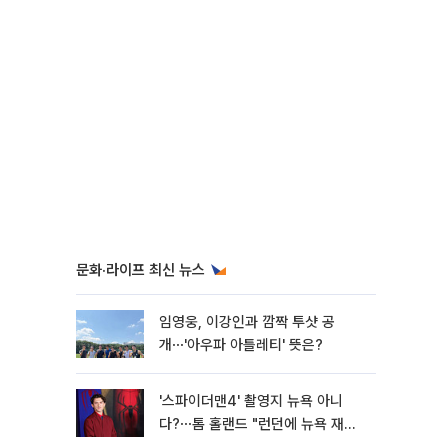
문화·라이프 최신 뉴스
임영웅, 이강인과 깜짝 투샷 공
개⋯'아우파 아틀레티' 뜻은?
'스파이더맨4' 촬영지 뉴욕 아니
다?⋯톰 홀랜드 "런던에 뉴욕 재현
했다"