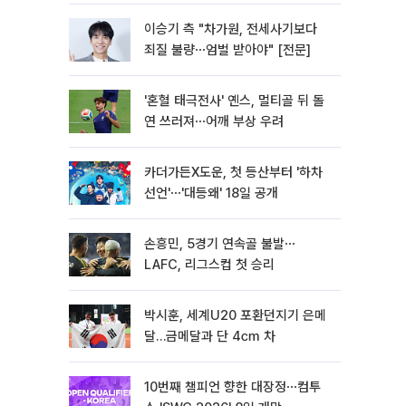
이승기 측 "차가원, 전세사기보다
죄질 불량⋯엄벌 받아야" [전문]
'혼혈 태극전사' 옌스, 멀티골 뒤 돌
연 쓰러져⋯어깨 부상 우려
카더가든X도운, 첫 등산부터 '하차
선언'⋯'대등왜' 18일 공개
손흥민, 5경기 연속골 불발⋯
LAFC, 리그스컵 첫 승리
박시훈, 세계U20 포환던지기 은메
달…금메달과 단 4㎝ 차
10번째 챔피언 향한 대장정⋯컴투