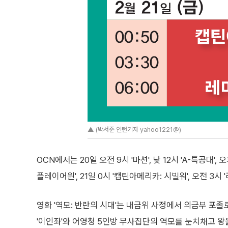
▲ (박서준 인턴기자 yahoo1221@)
OCN에서는 20일 오전 9시 '마션', 낮 12시 'A-특공대', 오
플레이어원', 21일 0시 '캡틴아메리카: 시빌워', 오전 3시 
영화 '역모: 반란의 시대'는 내금위 사정에서 의금부 포졸
'이인좌'와 어영청 5인방 무사집단의 역모를 눈치채고 왕