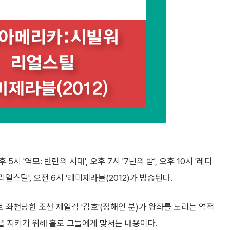
후 5시 '역모: 반란의 시대', 오후 7시 '7년의 밤', 오후 10시 '레디
'리얼스틸', 오전 6시 '레미제라블(2012)가 방송된다.
로 좌천당한 조선 제일검 '김호'(정해인 분)가 왕좌를 노리는 역적
을 지키기 위해 홀로 그들에게 맞서는 내용이다.