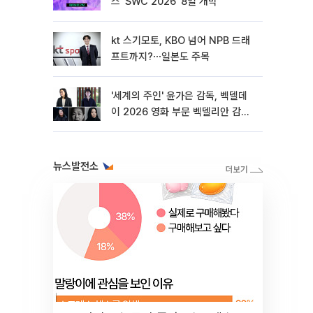
스 'SWC 2026' 8일 개막
kt 스기모토, KBO 넘어 NPB 드래
프트까지?⋯일본도 주목
'세계의 주인' 윤가은 감독, 벡델데
이 2026 영화 부문 벡델리안 감독
선정
뉴스발전소