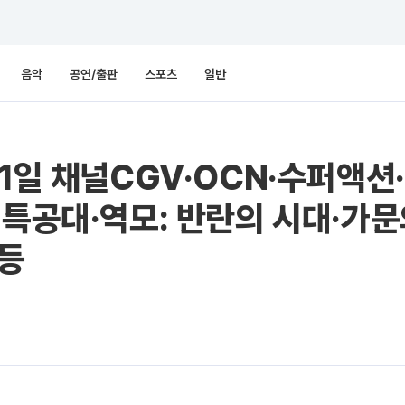
음악
공연/출판
스포츠
일반
21일 채널CGV·OCN·수퍼액
-특공대·역모: 반란의 시대·가문
 등