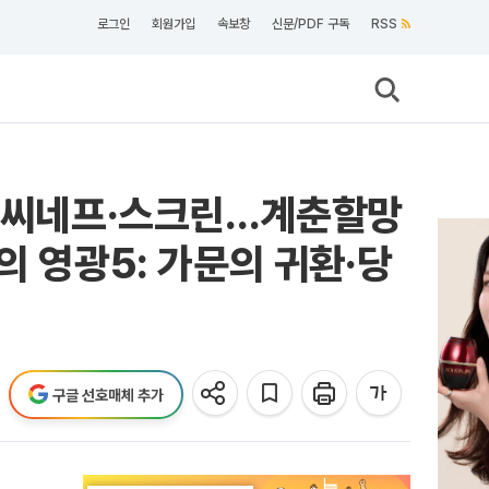
로그인
회원가입
속보창
신문/PDF 구독
RSS
션·씨네프·스크린…계춘할망
의 영광5: 가문의 귀환·당
구글 선호매체 추가