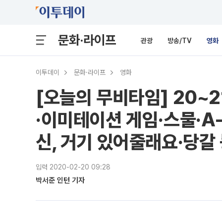
문화·라이프
관광
방송/TV
영화
이투데이
문화·라이프
영화
[오늘의 무비타임] 20~
·이미테이션 게임·스물·A
신, 거기 있어줄래요·당갈
입력 2020-02-20 09:28
박서준 인턴 기자