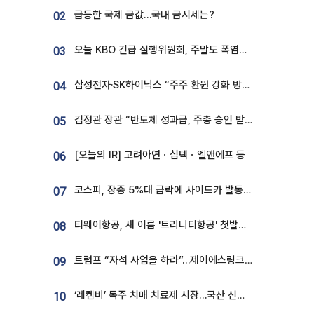
급등한 국제 금값…국내 금시세는?
02
오늘 KBO 긴급 실행위원회, 주말도 폭염취소 될까
03
삼성전자·SK하이닉스 “주주 환원 강화 방안 마련”
04
김정관 장관 “반도체 성과급, 주총 승인 받도록”…상법·자본시장법 개정 시사
05
[오늘의 IR] 고려아연ㆍ심텍ㆍ엘앤에프 등
06
코스피, 장중 5%대 급락에 사이드카 발동…삼성·SK 동반 폭락
07
티웨이항공, 새 이름 '트리니티항공' 첫발…SSC 전략 본격화
08
트럼프 “자석 사업을 하라”…제이에스링크, 비중국 영구자석 공급망 구축 속도
09
‘레켐비’ 독주 치매 치료제 시장…국산 신약 등장하나
10