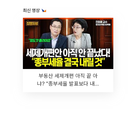
최신 영상
부동산 세제개편 아직 끝 아
냐? "종부세율 발표보다 내릴
것" 장기거주·양도세 전망 I 집
땅지성 I 김인만, 진미윤