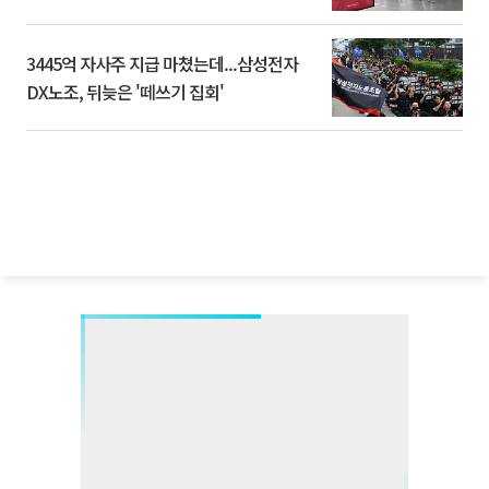
3445억 자사주 지급 마쳤는데...삼성전자
DX노조, 뒤늦은 '떼쓰기 집회'