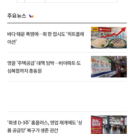
주요뉴스
바다 태운 폭염에…회 한 접시도 ‘히트플레
이션’
영끌 '주택공급' 대책 임박⋯비아파트·도
심복합까지 총동원
‘회생 D-3주’ 홈플러스, 영업 재개에도 ‘상
품 공급망’ 복구가 생존 관건