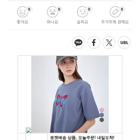
0
0
0
0
좋아요
화나요
슬퍼요
추가취재 원해요