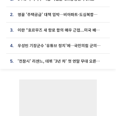
영끌 '주택공급' 대책 임박⋯비아파트·도심복합까지 총동원
2.
이란 “호르무즈 새 항로 합의 매우 근접...미국 배상 먼저”
3.
우성빈 기장군수 ‘유튜브 정치’에…국민의힘 군의원들 집단 반발
4.
'전참시' 리센느, 데뷔 '3년 차' 첫 연말 무대 오른다⋯"그동안 섭외 안 와"
5.