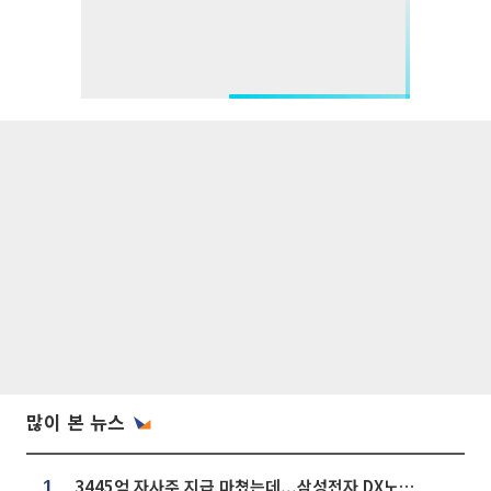
많이 본 뉴스
3445억 자사주 지급 마쳤는데...삼성전자 DX노조, 뒤늦은 '떼쓰기 집회'
1.