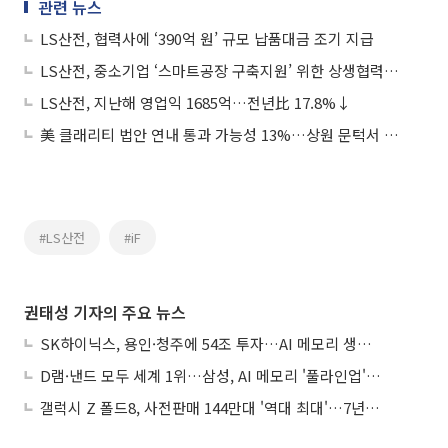
관련 뉴스
LS산전, 협력사에 ‘390억 원’ 규모 납품대금 조기 지급
LS산전, 중소기업 ‘스마트공장 구축지원’ 위한 상생협력기금 체결
LS산전, 지난해 영업익 1685억…전년比 17.8%↓
美 클래리티 법안 연내 통과 가능성 13%…상원 문턱서 제동
#LS산전
#iF
권태성 기자의 주요 뉴스
SK하이닉스, 용인·청주에 54조 투자…AI 메모리 생산기지 키운다
D램·낸드 모두 세계 1위…삼성, AI 메모리 '풀라인업'으로 승부
갤럭시 Z 폴드8, 사전판매 144만대 '역대 최대'…7년만에 갤노트10 기록 넘어