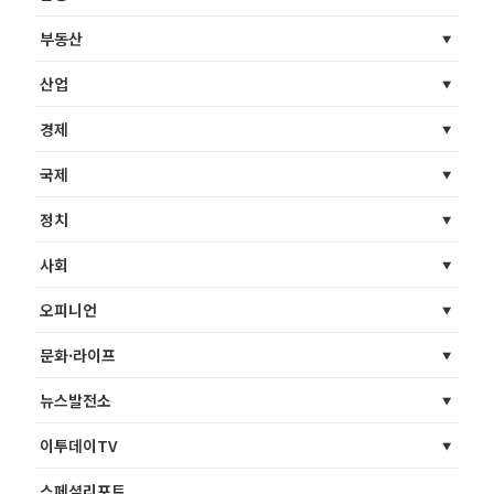
부동산
산업
경제
국제
정치
사회
오피니언
문화·라이프
뉴스발전소
이투데이TV
스페셜리포트