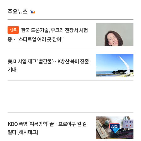
주요뉴스
한국 드론기술, 우크라 전장서 시험
단독
중…“스타트업 여러 곳 참여”
美 미사일 재고 ‘빨간불’…K방산 북미 진출
기대
KBO 폭염 '여름방학' 끝…프로야구 갈 길
멀다 [해시태그]