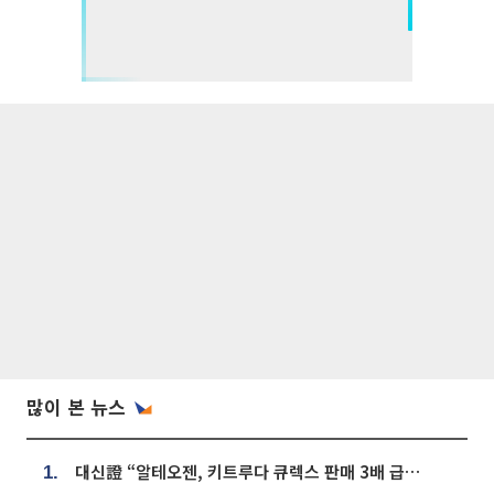
많이 본 뉴스
대신證 “알테오젠, 키트루다 큐렉스 판매 3배 급증…목표가 41만원 상향”
1.