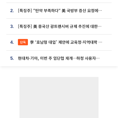
[특징주] “탄약 부족하다“ 美 국방부 증산 요청에⋯국내 방산주 급등세
2.
[특징주] 美 중국산 광트랜시버 규제 추진에 대한광통신 등 광통신株 강세
3.
李 ‘호남형 대입’ 제안에 교육청·지역대학 서·논술형 입시 연계 '착수'
단독
4.
현대차·기아, 이번 주 임단협 재개…하청 사용자성 재심도 ‘변수’
5.