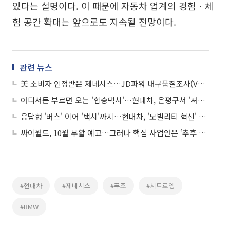
있다는 설명이다. 이 때문에 자동차 업계의 경험ㆍ체
험 공간 확대는 앞으로도 지속될 전망이다.
관련 뉴스
美 소비자 인정받은 제네시스…JD파워 내구품질조사(VDS) 1위 달성
어디서든 부르면 오는 '합승택시'…현대차, 은평구서 '셔클' 서비스
응답형 '버스' 이어 '택시'까지…현대차, '모빌리티 혁신' 속도 낸다
싸이월드, 10월 부활 예고…그러나 핵심 사업안은 ‘추후 공개’
#현대차
#제네시스
#푸조
#시트로엥
#BMW