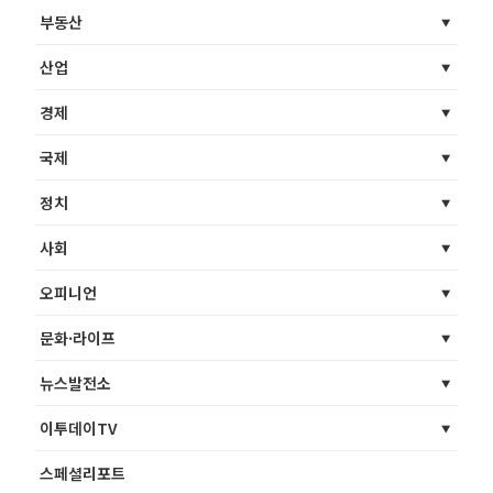
부동산
산업
경제
국제
정치
사회
오피니언
문화·라이프
뉴스발전소
이투데이TV
스페셜리포트