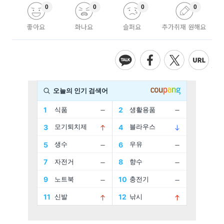
0
0
0
0
좋아요
화나요
슬퍼요
추가취재 원해요