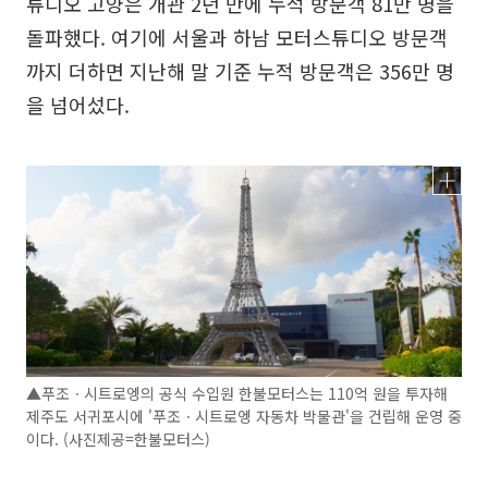
튜디오 고양은 개관 2년 만에 누적 방문객 81만 명을
돌파했다. 여기에 서울과 하남 모터스튜디오 방문객
까지 더하면 지난해 말 기준 누적 방문객은 356만 명
을 넘어섰다.
▲푸조ㆍ시트로엥의 공식 수입원 한불모터스는 110억 원을 투자해
제주도 서귀포시에 '푸조ㆍ시트로엥 자동차 박물관'을 건립해 운영 중
이다. (사진제공=한불모터스)