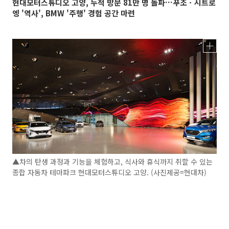
현대모터스튜디오 고양, 누적 방문 81만 명 돌파…푸조ㆍ시트로
엥 '역사', BMW '주행' 경험 공간 마련
▲차의 탄생 과정과 기능을 체험하고, 식사와 휴식까지 취할 수 있는
종합 자동차 테마파크 현대모터스튜디오 고양. (사진제공=현대차)