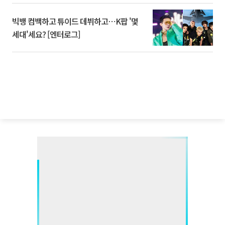
빅뱅 컴백하고 튜이드 데뷔하고⋯K팝 '몇
세대'세요? [엔터로그]