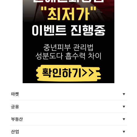
마켓
금융
부동산
산업