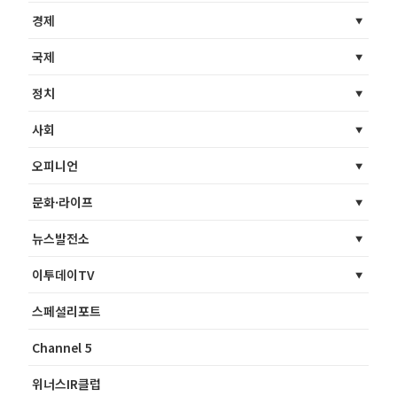
경제
국제
정치
사회
오피니언
문화·라이프
뉴스발전소
이투데이TV
스페셜리포트
Channel 5
위너스IR클럽