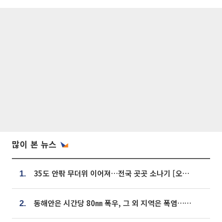
많이 본 뉴스
35도 안팎 무더위 이어져…전국 곳곳 소나기 [오늘 날씨]
1.
동해안은 시간당 80㎜ 폭우, 그 외 지역은 폭염…‘극과 극 날씨’
2.