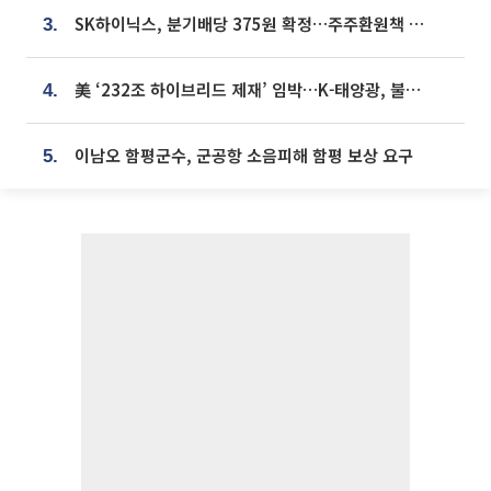
SK하이닉스, 분기배당 375원 확정…주주환원책 9월로 앞당겨 발표
3.
美 ‘232조 하이브리드 제재’ 임박…K-태양광, 불확실성 털고 날개 다나
4.
이남오 함평군수, 군공항 소음피해 함평 보상 요구
5.