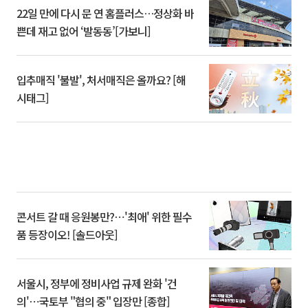
22일 만에 다시 문 연 홈플러스…정상화 바
쁜데 재고 없어 ‘발동동’[가보니]
입추매직 '불발', 처서매직은 올까요? [해
시태그]
콘서트 갈 때 응원봉만?⋯'최애' 위한 필수
품 등장이오! [솔드아웃]
서울시, 정부에 정비사업 규제 완화 '건
의'⋯국토부 "협의 중" 입장만 [종합]