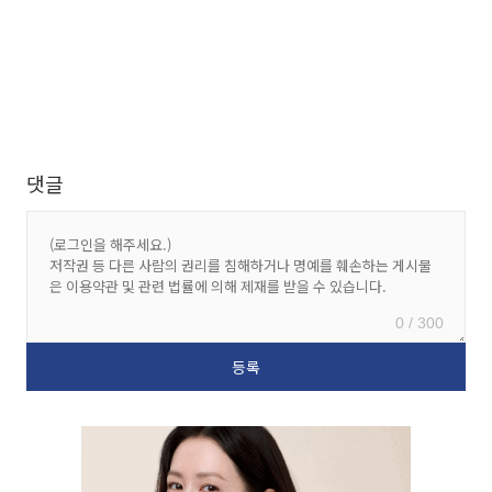
댓글
0 / 300