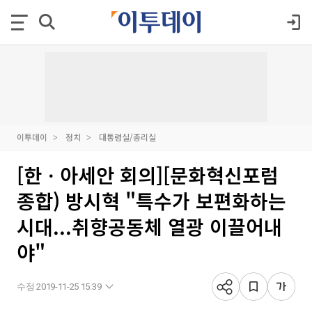
이투데이
정치
대통령실/총리실
[한ㆍ아세안 회의][문화혁신포럼
종합) 방시혁 "특수가 보편화하는
시대...취향공동체 열광 이끌어내
야"
수정 2019-11-25 15:39