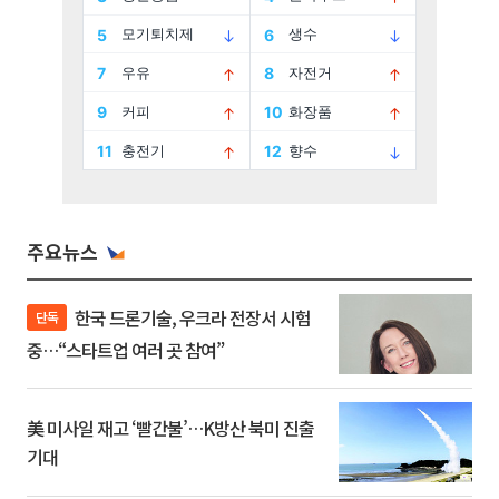
주요뉴스
한국 드론기술, 우크라 전장서 시험
단독
중…“스타트업 여러 곳 참여”
美 미사일 재고 ‘빨간불’…K방산 북미 진출
기대