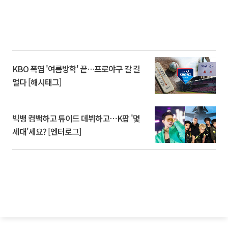
KBO 폭염 '여름방학' 끝…프로야구 갈 길
멀다 [해시태그]
빅뱅 컴백하고 튜이드 데뷔하고⋯K팝 '몇
세대'세요? [엔터로그]