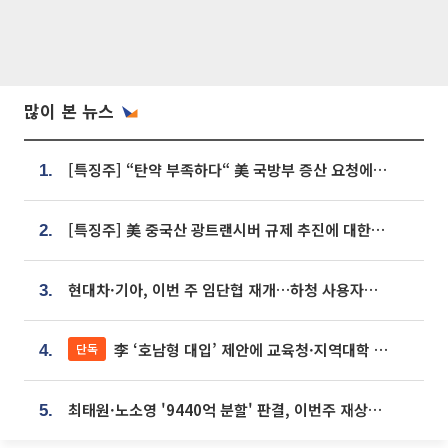
많이 본 뉴스
[특징주] “탄약 부족하다“ 美 국방부 증산 요청에⋯국내 방산주 급등세
1.
[특징주] 美 중국산 광트랜시버 규제 추진에 대한광통신 등 광통신株 강세
2.
현대차·기아, 이번 주 임단협 재개…하청 사용자성 재심도 ‘변수’
3.
李 ‘호남형 대입’ 제안에 교육청·지역대학 서·논술형 입시 연계 '착수'
단독
4.
최태원·노소영 '9440억 분할' 판결, 이번주 재상고 여부 주목
5.