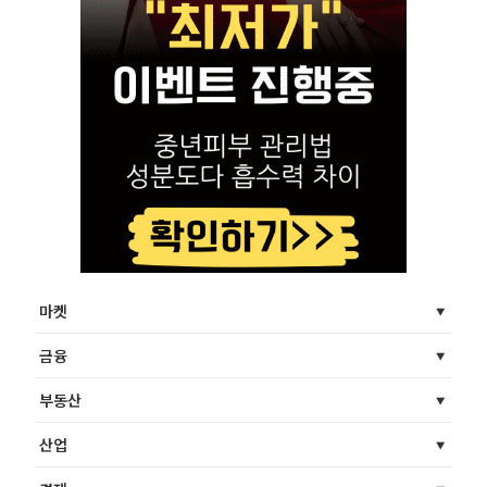
마켓
금융
부동산
산업