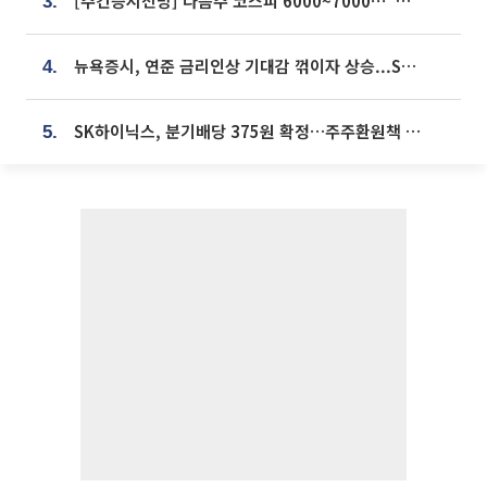
[주간증시전망] 다음주 코스피 6000~7000⋯“外人 수급은 정책이 변수”
3.
뉴욕증시, 연준 금리인상 기대감 꺾이자 상승...S&P500 사상 최고치 [종합]
4.
SK하이닉스, 분기배당 375원 확정…주주환원책 9월로 앞당겨 발표
5.