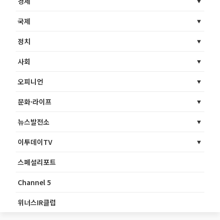
경제
국제
정치
사회
오피니언
문화·라이프
뉴스발전소
이투데이TV
스페셜리포트
Channel 5
위너스IR클럽