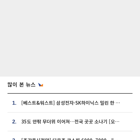
많이 본 뉴스
[베스트&워스트] 삼성전자·SK하이닉스 밀린 한 주…상상인증권은 85% 급등
1.
35도 안팎 무더위 이어져…전국 곳곳 소나기 [오늘 날씨]
2.