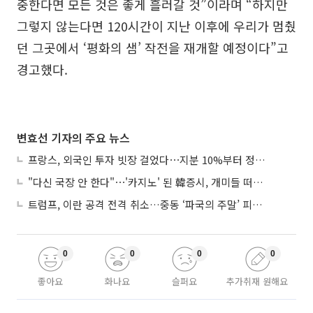
중한다면 모든 것은 좋게 흘러갈 것”이라며 “하지만
그렇지 않는다면 120시간이 지난 이후에 우리가 멈췄
던 그곳에서 ‘평화의 샘’ 작전을 재개할 예정이다”고
경고했다.
변효선 기자의 주요 뉴스
프랑스, 외국인 투자 빗장 걸었다⋯지분 10%부터 정부가 승인
"다신 국장 안 한다"⋯'카지노' 된 韓증시, 개미들 떠난다
트럼프, 이란 공격 전격 취소…중동 ‘파국의 주말’ 피했다
0
0
0
0
좋아요
화나요
슬퍼요
추가취재 원해요