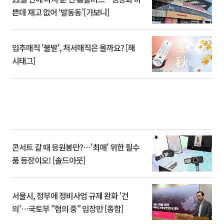
쁜데 재고 없어 ‘발동동’[가보니]
입추매직 '불발', 처서매직은 올까요? [해
시태그]
콘서트 갈 때 응원봉만?⋯'최애' 위한 필수
품 등장이오! [솔드아웃]
서울시, 정부에 정비사업 규제 완화 '건
의'⋯국토부 "협의 중" 입장만 [종합]