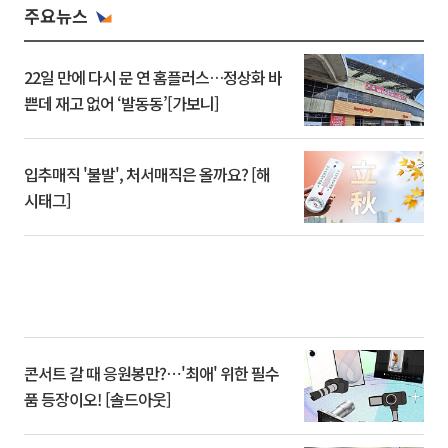
주요뉴스
22일 만에 다시 문 연 홈플러스…정상화 바
쁜데 재고 없어 ‘발동동’[가보니]
입추매직 '불발', 처서매직은 올까요? [해
시태그]
콘서트 갈 때 응원봉만?⋯'최애' 위한 필수
품 등장이오! [솔드아웃]