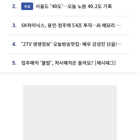
서울도 '40도'…오늘 노원 40.2도 기록
속보
2.
SK하이닉스, 용인·청주에 54조 투자…AI 메모리 생산기지 키운다
3.
'2TV 생생정보' 오늘방송맛집- 배우 강성진 단골! 쌀국수ㆍ푸팟퐁 커리 맛집 '블○○○'
4.
입추매직 '불발', 처서매직은 올까요? [해시태그]
5.