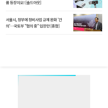
품 등장이오! [솔드아웃]
서울시, 정부에 정비사업 규제 완화 '건
의'⋯국토부 "협의 중" 입장만 [종합]