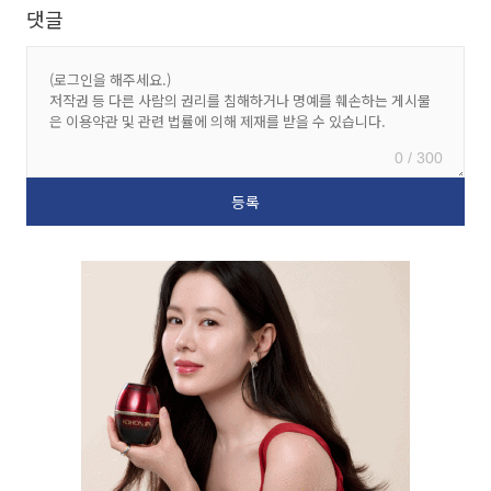
댓글
0 / 300