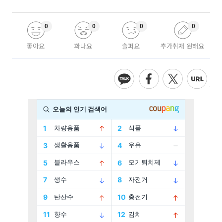
0
0
0
0
좋아요
화나요
슬퍼요
추가취재 원해요