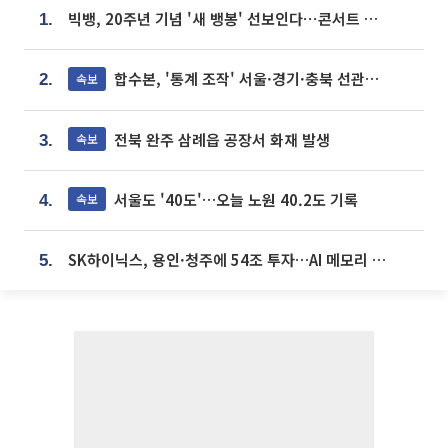
빅뱅, 20주년 기념 '새 뱅봉' 선보인다⋯콘서트 앞두고 팝업 개최
1.
합수본, '통계 조작' 서울·경기·충북 선관위 등 추가 압수수색
속보
2.
전북 완주 삼례읍 공장서 화재 발생
속보
3.
서울도 '40도'…오늘 노원 40.2도 기록
속보
4.
SK하이닉스, 용인·청주에 54조 투자…AI 메모리 생산기지 키운다
5.