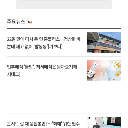
주요뉴스
22일 만에 다시 문 연 홈플러스…정상화 바
쁜데 재고 없어 ‘발동동’[가보니]
입추매직 '불발', 처서매직은 올까요? [해
시태그]
콘서트 갈 때 응원봉만?⋯'최애' 위한 필수