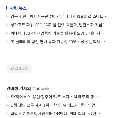
관련 뉴스
임용재 한국에너지공단 센터장, "에너지 효율화로 스마트시티 조성, 신산업 키운다"
싱가포르 파워 CEO “디지털 전력 효율화, 탈탄소화 핵심”
빅데이터·AI 4차산업혁명 기술을 활용해 오염↓·에너지효율↑
美 클래리티 법안 연내 통과 가능성 13%…상원 문턱서 제동
#기후에너지
권태성 기자의 주요 뉴스
SK하이닉스, 용인·청주에 54조 투자…AI 메모리 생산기지 키운다
D램·낸드 모두 세계 1위…삼성, AI 메모리 '풀라인업'으로 승부
갤럭시 Z 폴드8, 사전판매 144만대 '역대 최대'…7년만에 갤노트10 기록 넘어