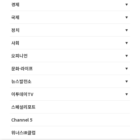
경제
국제
정치
사회
오피니언
문화·라이프
뉴스발전소
이투데이TV
스페셜리포트
Channel 5
위너스IR클럽