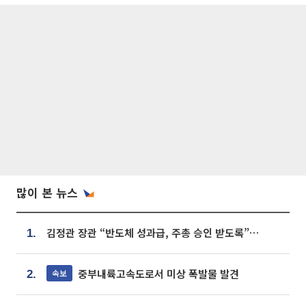
많이 본 뉴스
김정관 장관 “반도체 성과급, 주총 승인 받도록”…상법·자본시장법 개정 시사
1.
중부내륙고속도로서 미상 폭발물 발견
속보
2.