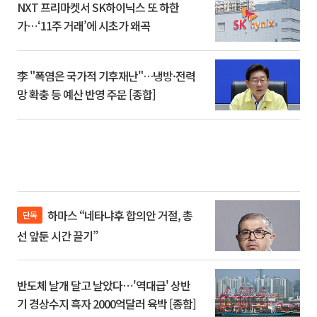
NXT 프리마켓서 SK하이닉스 또 하한
가⋯‘11주 거래’에 시초가 왜곡
李 "폭염은 국가적 기후재난"…냉방·전력
망 확충 등 예산 반영 주문 [종합]
하마스 “네타냐후 합의안 거절, 총
단독
선 앞둔 시간 끌기”
반도체 날개 달고 날았다⋯'역대급' 상반
기 경상수지 흑자 2000억달러 육박 [종합]