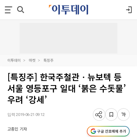
이투데이
마켓
특징주
[특징주] 한국주철관ㆍ뉴보텍 등
서울 영등포구 일대 ‘붉은 수돗물’
우려 ‘강세’
입력 2019-06-21 09:12
고종민 기자
구글 선호매체 추가