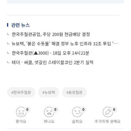
관련 뉴스
한국주철관공업, 주당 200원 현금배당 결정
뉴보텍, ‘붉은 수돗물’ 해결 정부 노후 인프라 32조 투입 ‘강세’
한국주철관(▲3000) - 18일 오후 14시21분
테더ㆍ써클, 엇갈린 스테이블코인 2분기 실적
#한국주철관
#뉴보텍
#동양철관
0
0
0
0
좋아요
화나요
슬퍼요
추가취재 원해요