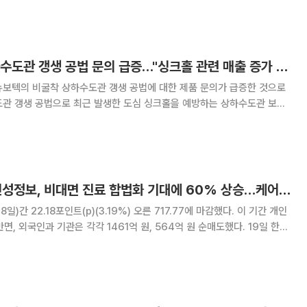
니시스, 한양이엔
뉴보텍, 비굴착 상하수도관 갱생 공법 문의 급증…"싱크홀 관련 매출 증가 예상"
뉴보텍의 비굴착 상하수도관 갱생 공법에 대한 제품 문의가 급증한 것으로
도관 갱생 공법으로 최근 발생한 도심 싱크홀을 예방하는 상하수도관 보수
싱크홀 관련 이슈가 다시 대두하
체하거나 구조적으로 보강하기 위한 자재에 대한
[베스트&워스트] 인성정보, 비대면 진료 합법화 기대에 60% 상승…케어랩스ㆍ심플랫폼도↑
8일)간 22.18포인트(p)(3.19%) 오른 717.77에 마감했다. 이 기간 개인
, 외국인과 기관은 각각 1461억 원, 564억 원 순매도했다. 19일 한국
코스닥 시장에서 가장 많이 오른 종목은 엑스페릭스로, 78.57% 오른
 이재명