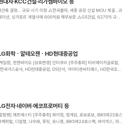
 현대차‧KCC건설‧리가켐바이오 등
 재건축 결정… 규모·시기 미정 △한국콜마, 세종 공장 신설 MOU 체결…규
이션, 싱가포르 계열사에 600억원 채무보증 △GS건설, 6275억 규모
△HS화성 1346억 규모 울산 신정동 공공지원민간임대주택 사업 수주
규모 물류센터 신축공사 수주 △링크솔
 LG화학ㆍ알테오젠ㆍHD현대중공업
경] 인티큐브 [주주총회] 티비에이치글로벌,
 한국가스공사, HD현대중공업, DS단석, 아이티센씨티에스, HD한국조선
KC그린홀딩스, 코오롱인더, 유니켐, 에이엔피, 넥스틸, 우진플라임, 에이리츠,
드, 영흥, 황금에스
 LG전자·네이버·에코프로머티 등
할합병] 에프에스티 [주주총회] 와이엠, 엠게임, 로보로보, IBKS제23호스
국캐피탈, 디알젬, 나우IB, 퓨릿, 유니셈, IBKS제24호스팩, 바이넥스, 라이
너비스, 아이크래프트, 샌즈랩, 한국첨단소재, 부스타, 앱클론, 피델릭스,