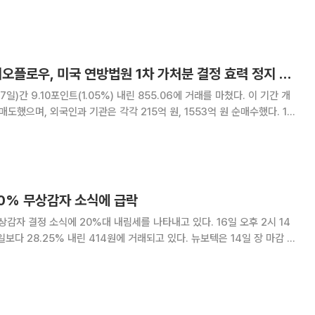
[베스트&워스트] 이오플로우, 미국 연방법원 1차 가처분 결정 효력 정지 결정 소식에 86%↑
7일)간 9.10포인트(1.05%) 내린 855.06에 거래를 마쳤다. 이 기간 개
도했으며, 외국인과 기관은 각각 215억 원, 1553억 원 순매수했다. 18
한 주간 코스닥 시장에서 가장 많이 오른 종목은 이오플로우로 한 주간
0원에 마감했다
80% 무상감자 소식에 급락
결정 소식에 20%대 내림세를 나타내고 있다. 16일 오후 2시 14
.25% 내린 414원에 거래되고 있다. 뉴보텍은 14일 장 마감 후
 위해 80% 비율의 무상감자를 결정했다고 공시했다. 감자 전 발행
감자 후 831만20