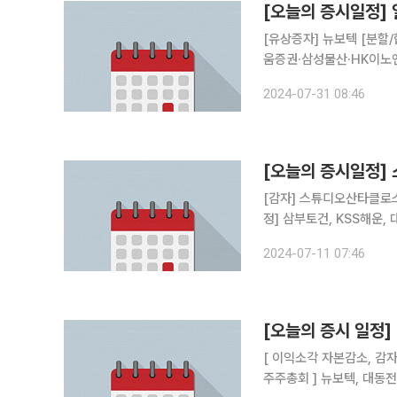
[오늘의 증시일정]
[유상증자] 뉴보텍 [분할
움증권·삼성물산·HK이노
츠·엑스플러스·웨스트라이
2024-07-31 08:46
아이테크·케어젠
[오늘의 증시일정]
[감자] 스튜디오산타클로스, 뉴보텍 [분할·합병] 퀀텀온 [주주총회] 
정] 삼부토건, KSS해운,
2024-07-11 07:46
[오늘의 증시 일정
[ 이익소각 자본감소, 감자 ] 태영건설 [ 상호변경 ] KS인더스트리
주주총회 ] 뉴보텍, 대동