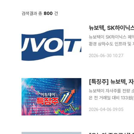
검색결과 총
800
건
뉴보텍, SK하이닉
뉴보텍이 SK하이닉스 폐약
환경 상하수도 인프라 및 지정·종합폐기
이닉스 이천·청주 사업장을
2026-06-30 10:27
정용 폐용기의 수집·운반 
[특징주] 뉴보텍, 
뉴보텍이 자사주를 전량 소각한다는 소
은 전 거래일 대비 133원(
세다. 앞서 2일 뉴보텍은 보유 중인 자기주식 16만9653주 전량을 소각하기로 결정했다. 회사에 따
2026-04-06 09:05
르면 이번 소각 규모는 발행