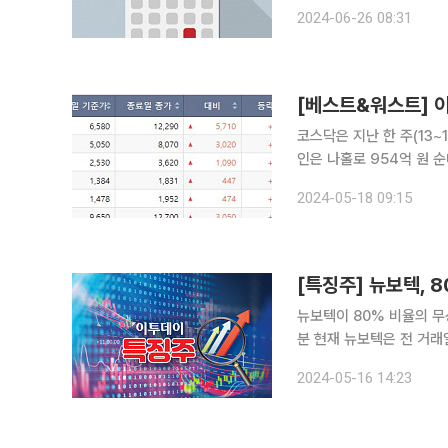
2024-06-26 08:31
코스닥은 지난 한 주(13~1
인은 나홀로 954억 원 순매
일 한국거래소에 따르면, 
2024-05-18 09:15
86.78% 오른 1만229
[특징주] 뉴보텍, 
뉴보텍이 80% 비율의 무상감자 
분 현재 뉴보텍은 전 거래일보다 28
결손금 보전과 재무구조 개선을
2024-05-16 14:23
주식은 4156만45주에서 