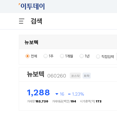
검색
전체
1주
1개월
1년
직접입력
뉴보텍
060260
코스닥
화학
1,288
16
1.23%
거래량
152,720
거래대금(백만)
194
시가총액(억)
172