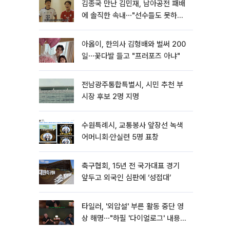
김종국 만난 김민재, 남아공전 패배
에 솔직한 속내⋯"선수들도 못하긴
했다"
아옳이, 한의사 김형배와 벌써 200
일⋯꽃다발 들고 "프러포즈 아냐"
전남광주통합특별시, 시민 추천 부
시장 후보 2명 지명
수원특례시, 교통봉사 앞장선 녹색
어머니회·안실련 5명 표창
축구협회, 15년 전 국가대표 경기
앞두고 외국인 심판에 ‘성접대’
타일러, '외압설' 부른 활동 중단 영
상 해명⋯"하필 '다이얼로그' 내용이