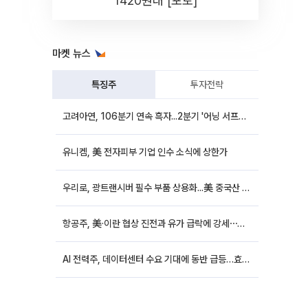
1420원대 [포토]
마켓 뉴스
특징주
투자전략
고려아연, 106분기 연속 흑자...2분기 '어닝 서프라이즈'에 장 초반 12%대 강세
유니켐, 美 전자피부 기업 인수 소식에 상한가
우리로, 광트랜시버 필수 부품 상용화...美 중국산 퇴출 추진에 상승세
항공주, 美·이란 협상 진전과 유가 급락에 강세⋯한진칼 8%↑
AI 전력주, 데이터센터 수요 기대에 동반 급등…효성중공업 10%↑