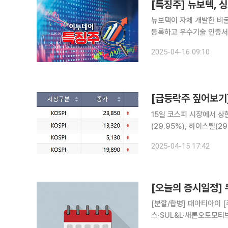
뉴보텍이 자체 개발한 비
등록하고 우수기술 인증서
을 예방할 수 있다는 기대감이 반영된 것으로 해
2025-04-16 09:10
15일 코스피 시장에서 상
(29.95%), 하이스틸(29
전문업체인 하이스틸은 다
2025-04-15 17:42
[오늘의 증시일정]
[분할/합병] 대아티아이
스·SUL&L·새론오토모
치큐·동아에스티·제이알글