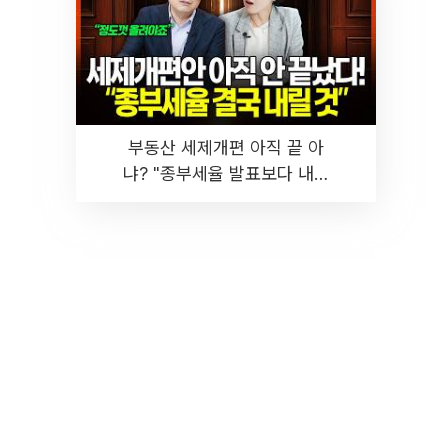
부동산 세제개편 아직 끝 아
냐? "종부세율 발표보다 내릴
것" 장기거주·양도세 전망 I 집
땅지성 I 김인만, 진미윤