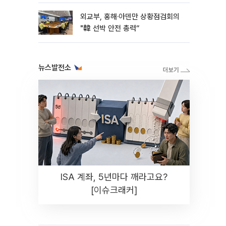
라"
외교부, 홍해·아덴만 상황점검회의
"韓 선박 안전 총력“
뉴스발전소
ISA 계좌, 5년마다 깨라고요?
[이슈크래커]