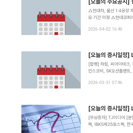
[오늘의 주요공시]
△현대차, 울산 1·4공장
모·기간 미정 △현대코퍼레
봉천14구역 재개발 수주 
2026-04-02 16:40
△KCC건설, 3057억 
[오늘의 증시일정]
[합병] 하림, 씨아이테크, 케일럼, 엔젠바이오 [상호변
인스코비, SK오션플랜트,
해양, 벽산, SUN&L, 
2026-03-31 07:46
풀무원, 태경산업, 강원랜
[오늘의 증시일정]
[무상증자] TJ미디어 [분
팩, IBKS제25호스팩, 한
온켐텍, 와이엠씨, 중앙에