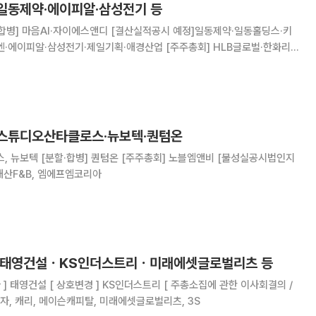
 일동제약‧에이피알‧삼성전기 등
/합병] 마음AI·자이에스앤디 [결산실적공시 예정]일동제약·일동홀딩스·키
엔·에이피알·삼성전기·제일기획·애경산업 [주주총회] HLB글로벌·한화리
즈·SGA·디앤씨미디어·옵티코어·SGA솔루션즈 [불성실공시법인지정] 씨
 스튜디오산타클로스·뉴보텍·퀀텀온
노블엠앤비 [불성실공시법인지
 대산F&B, 엠에프엠코리아
] 태영건설ㆍKS인더스트리ㆍ미래에셋글로벌리츠 등
 [ 주총소집에 관한 이사회결의 /
전자, 캐리, 메이슨캐피탈, 미래에셋글로벌리츠, 3S