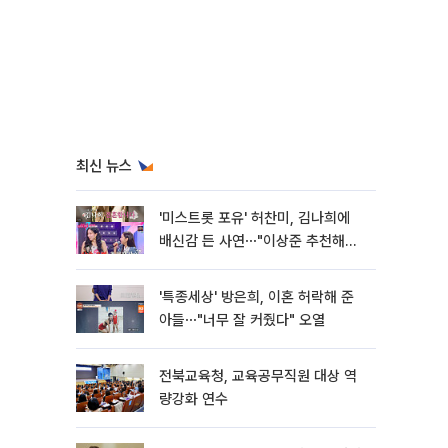
최신 뉴스
'미스트롯 포유' 허찬미, 김나희에
배신감 든 사연⋯"이상준 추천해주
더라"
'특종세상' 방은희, 이혼 허락해 준
아들⋯"너무 잘 커줬다" 오열
전북교육청, 교육공무직원 대상 역
량강화 연수