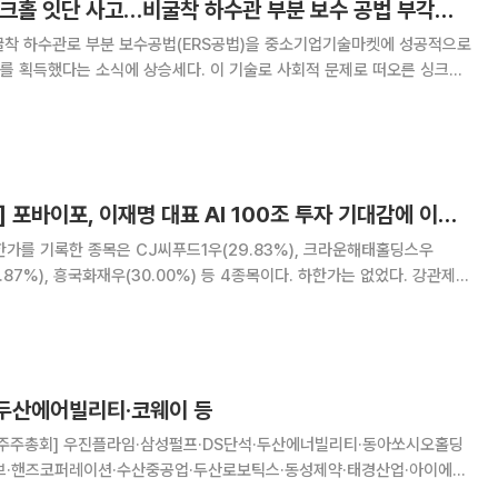
[특징주] 뉴보텍, 싱크홀 잇단 사고…비굴착 하수관 부분 보수 공법 부각에 상승세
굴착 하수관로 부분 보수공법(ERS공법)을 중소기업기술마켓에 성공적으로
를 획득했다는 소식에 상승세다. 이 기술로 사회적 문제로 떠오른 싱크홀
석된다. 16일 오전 9시 8분 현재 뉴보텍은 전일 대
비 247원(15.29%) 오른 1862원에 거래됐다. 이날 아
[급등락주 짚어보기] 포바이포, 이재명 대표 AI 100조 투자 기대감에 이틀 연속 上
한가를 기록한 종목은 CJ씨푸드1우(29.83%), 크라운해태홀딩스우
.87%), 흥국화재우(30.00%) 등 4종목이다. 하한가는 없었다. 강관제조
음 주 트럼프 행정부와의 무역협상을 앞두고 액화천연가스(LNG) 수혜 기
대감이 몰린 영향으로 풀이된다. 앞서 트럼프 미국 대
 두산에어빌리티·코웨이 등
 [주주총회] 우진플라임·삼성펄프·DS단석·두산에너빌리티·동아쏘시오홀딩
티브·핸즈코퍼레이션·수산중공업·두산로보틱스·동성제약·태경산업·아이에이
로벌리츠·모나미·인팩·두산·코웨이·지역난방공사·우진아이엔에스