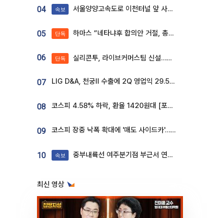
서울양양고속도로 이천터널 앞 사고 발생
04
속보
하마스 “네타냐후 합의안 거절, 총선 앞두고 시간 끌기”
05
단독
06
실리콘투, 라이브커머스팀 신설…K뷰티 ‘글로벌 판매망’ 확대[K뷰티 라방戰]
단독
LIG D&A, 천궁Ⅱ 수출에 2Q 영업익 29.5%↑…수주잔고 24.6조 [종합]
07
코스피 4.58% 하락, 환율 1420원대 [포토]
08
코스피 장중 낙폭 확대에 '매도 사이드카'…외인 2.8조'팔자'· 개인 3.1조 '사자'
09
중부내륙선 여주분기점 부근서 연이은 추돌사고 발생
10
속보
최신 영상