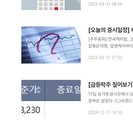
2025-03-31 08:06
·GKL·AK홀딩스·휠라홀
[오늘의 증시일정] 
[주주총회] 한국캐피탈, 
참좋은여행, 엘앤케이바이오
스팩, 에스티아이, 한국제1
2025-03-21 07:52
에프엠코리아, 나이스디앤비
[급등락주 짚어보기]
17일 유가증권시장에서 상
종목은 없었다. CJ씨푸드1우는 이날 전 거래일 대비 29.73% 오른 2만3650원에 마감했다. 특별
한 호재성 공시나 이슈는 없었다. 같은 날 코스닥 시장에서 상한가에 도달한 
2024-12-17 16:53
정밀기계, 뉴보텍, 아이윈