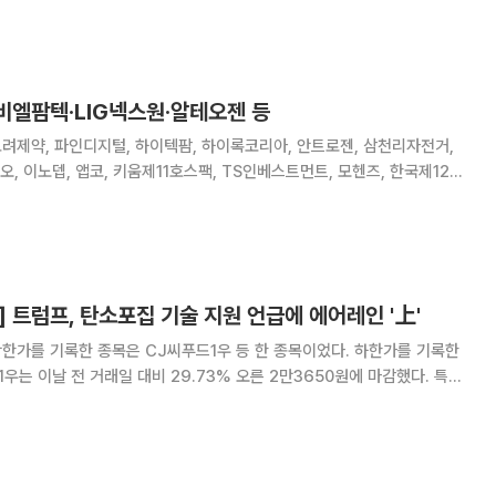
딩스·국보·화인베스틸·이아이디·대구백화점·보락·원림·씨아이테크·화
비엘팜텍·LIG넥스원·알테오젠 등
고려제약, 파인디지털, 하이텍팜, 하이록코리아, 안트로젠, 삼천리자전거,
, 이노뎁, 앱코, 키움제11호스팩, TS인베스트먼트, 모헨즈, 한국제12호
5호스팩, 흥구석유, 한국제14호스팩, 로보스타, 동국제약, 퓨런티어, 엠
, 엑시온그룹, 이수앱지스, 대
 트럼프, 탄소포집 기술 지원 언급에 에어레인 '上'
한가를 기록한 종목은 CJ씨푸드1우 등 한 종목이었다. 하한가를 기록한
종목은 에어레인, 한국
플러스, 인벤티지랩, GH