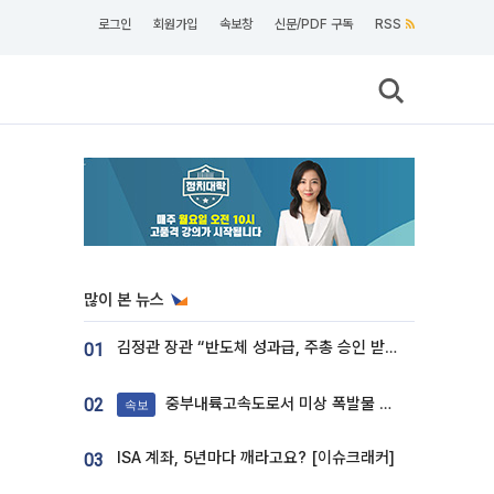
로그인
회원가입
속보창
신문/PDF 구독
RSS
많이 본 뉴스
김정관 장관 “반도체 성과급, 주총 승인 받도록”…상법·자본시장법 개정 시사
01
중부내륙고속도로서 미상 폭발물 발견
02
속보
ISA 계좌, 5년마다 깨라고요? [이슈크래커]
03