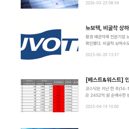
2026-03-23 08:54
오로스테크놀로지, 링크제
환경 배관자재 전문기업 
확인됐다. 비굴착 상하수
작업이 가능하기 때문으로 해석된다. 20일 뉴보텍 관계자는 "최근 
2025-06-20 13:37
면서, 노후 하수관을 교
코스닥은 지난 한 주(14~1
은 2452억 원 순매수한 반면
거래소에 따르면 한 주간 
2025-04-19 10:00
5500원에 장을 마쳤다.