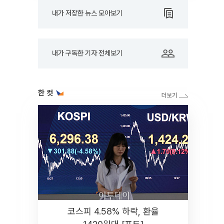
내가 저장한 뉴스 모아보기
내가 구독한 기자 전체보기
한 컷
코스피 4.58% 하락, 환율