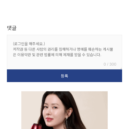
댓글
0 / 300