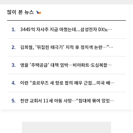
많이 본 뉴스
3445억 자사주 지급 마쳤는데...삼성전자 DX노조, 뒤늦은 '떼쓰기 집회'
1.
김희철, '뒤집힌 태극기' 지적 후 정치색 논란…"좌우 떠나 우리나라 국기"
2.
영끌 '주택공급' 대책 임박⋯비아파트·도심복합까지 총동원
3.
이란 “호르무즈 새 항로 합의 매우 근접...미국 배상 먼저”
4.
천안 교회서 11세 아동 사망…“침대에 묶여 있었다” 진술 확보
5.