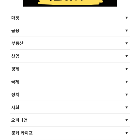
마켓
금융
부동산
산업
경제
국제
정치
사회
오피니언
문화·라이프