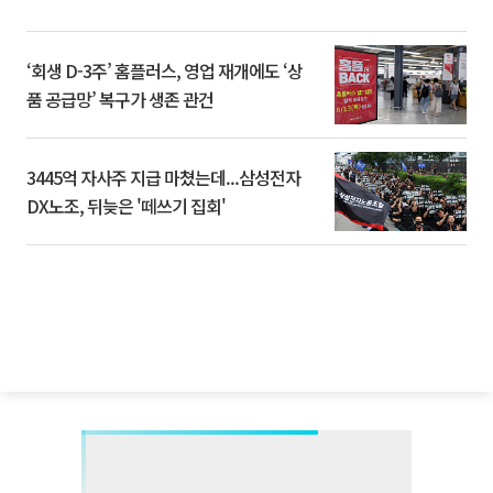
‘회생 D-3주’ 홈플러스, 영업 재개에도 ‘상
품 공급망’ 복구가 생존 관건
3445억 자사주 지급 마쳤는데...삼성전자
DX노조, 뒤늦은 '떼쓰기 집회'