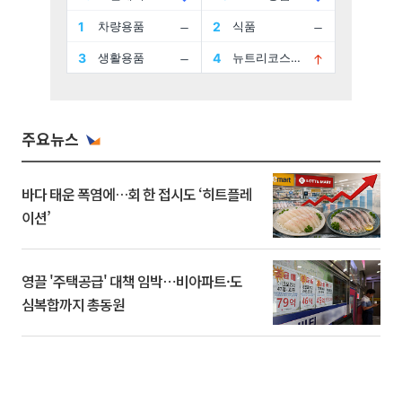
주요뉴스
바다 태운 폭염에…회 한 접시도 ‘히트플레
이션’
영끌 '주택공급' 대책 임박⋯비아파트·도
심복합까지 총동원