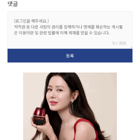
댓글
0 / 300