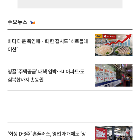
주요뉴스
바다 태운 폭염에…회 한 접시도 ‘히트플레
이션’
영끌 '주택공급' 대책 임박⋯비아파트·도
심복합까지 총동원
‘회생 D-3주’ 홈플러스, 영업 재개에도 ‘상