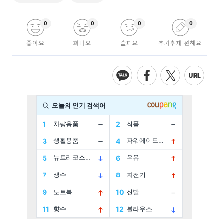
0
0
0
0
좋아요
화나요
슬퍼요
추가취재 원해요