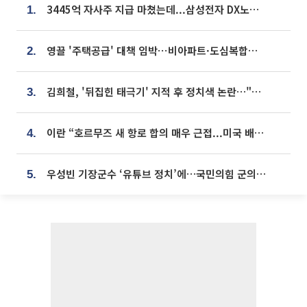
3445억 자사주 지급 마쳤는데...삼성전자 DX노조, 뒤늦은 '떼쓰기 집회'
1.
영끌 '주택공급' 대책 임박⋯비아파트·도심복합까지 총동원
2.
김희철, '뒤집힌 태극기' 지적 후 정치색 논란…"좌우 떠나 우리나라 국기"
3.
이란 “호르무즈 새 항로 합의 매우 근접...미국 배상 먼저”
4.
우성빈 기장군수 ‘유튜브 정치’에…국민의힘 군의원들 집단 반발
5.