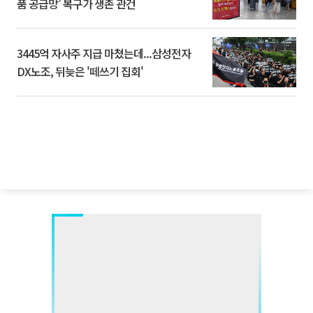
품 공급망’ 복구가 생존 관건
3445억 자사주 지급 마쳤는데...삼성전자
DX노조, 뒤늦은 '떼쓰기 집회'