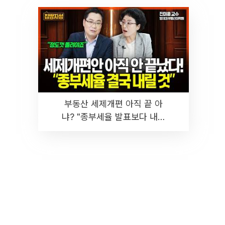
부동산 세제개편 아직 끝 아
냐? "종부세율 발표보다 내릴
것" 장기거주·양도세 전망 I 집
땅지성 I 김인만, 진미윤