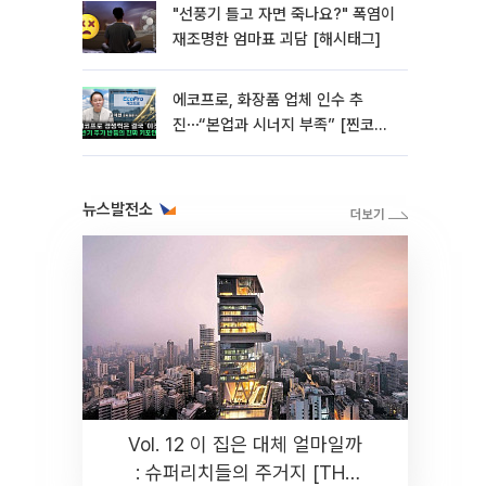
"선풍기 틀고 자면 죽나요?" 폭염이
재조명한 엄마표 괴담 [해시태그]
에코프로, 화장품 업체 인수 추
진⋯“본업과 시너지 부족” [찐코노
미]
뉴스발전소
Vol. 12 이 집은 대체 얼마일까
: 슈퍼리치들의 주거지 [THE