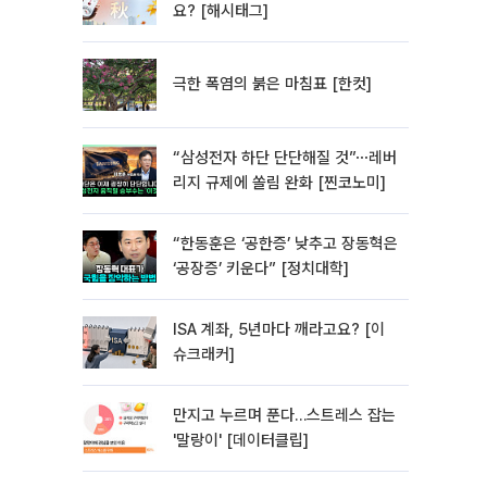
요? [해시태그]
극한 폭염의 붉은 마침표 [한컷]
“삼성전자 하단 단단해질 것”⋯레버
리지 규제에 쏠림 완화 [찐코노미]
“한동훈은 ‘공한증’ 낮추고 장동혁은
‘공장증’ 키운다” [정치대학]
ISA 계좌, 5년마다 깨라고요? [이
슈크래커]
만지고 누르며 푼다…스트레스 잡는
'말랑이' [데이터클립]