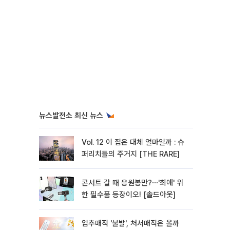
뉴스발전소 최신 뉴스
Vol. 12 이 집은 대체 얼마일까 : 슈
퍼리치들의 주거지 [THE RARE]
콘서트 갈 때 응원봉만?⋯'최애' 위
한 필수품 등장이오! [솔드아웃]
입추매직 '불발', 처서매직은 올까