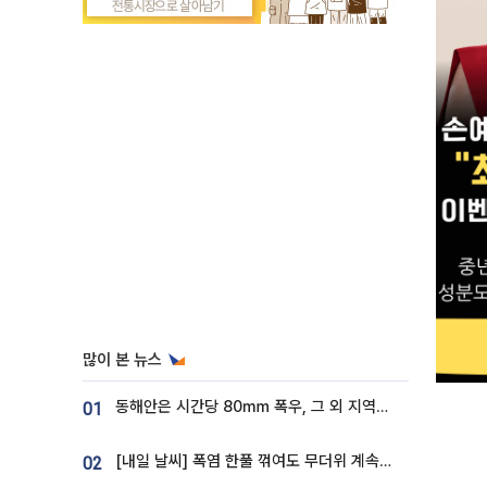
많이 본 뉴스
동해안은 시간당 80㎜ 폭우, 그 외 지역은 폭염…‘극과 극 날씨’
01
[내일 날씨] 폭염 한풀 꺾여도 무더위 계속⋯동해안 이틀 연속 비
02