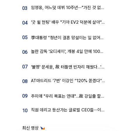
임영웅, 어느덧 데뷔 10주년⋯"가진 것 없던 시절, 내 앞엔 20명의 팬뿐"
03
'굿 윌 헌팅' 배우 "기아 EV2 덕분에 살아"…교통사고 후 안전성 극찬
04
05
李대통령 “청년이 결혼 망설이는 일 없어야...제도상 불이익 조사”
놀란 감독 '오디세이', 개봉 4일 만에 100만 돌파⋯'왕사남' 보다 빠르다
06
07
'불명' 문세윤, 故 터틀맨 빈자리 채웠다…'거북이' 눈물의 최종 우승
AT마드리드 ‘7번’ 이강인 “120% 쏟겠다”⋯시메오네 감독 “필요한 선수”
08
09
추미애 "우리 목표는 연대"…故 강일출 할머니 흉상 제막
직원 데리고 등산가는 글로벌 CEO들⋯이유 있었네
10
최신 영상