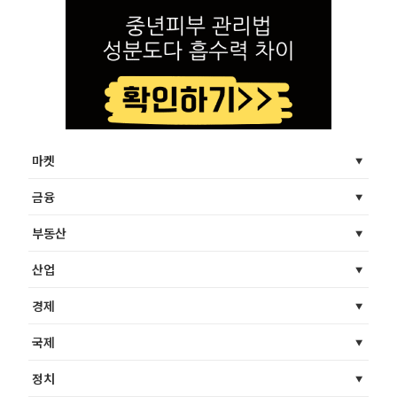
마켓
금융
부동산
산업
경제
국제
정치