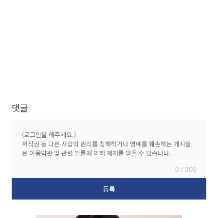
댓글
0 / 300