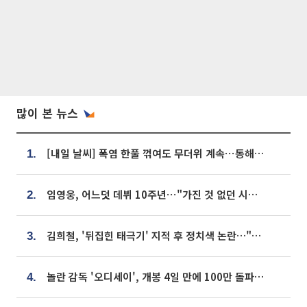
많이 본 뉴스
[내일 날씨] 폭염 한풀 꺾여도 무더위 계속⋯동해안 이틀 연속 비
1.
임영웅, 어느덧 데뷔 10주년⋯"가진 것 없던 시절, 내 앞엔 20명의 팬뿐"
2.
김희철, '뒤집힌 태극기' 지적 후 정치색 논란…"좌우 떠나 우리나라 국기"
3.
놀란 감독 '오디세이', 개봉 4일 만에 100만 돌파⋯'왕사남' 보다 빠르다
4.