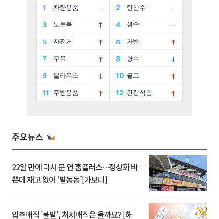
주요뉴스
22일 만에 다시 문 연 홈플러스…정상화 바
쁜데 재고 없어 ‘발동동’[가보니]
입추매직 '불발', 처서매직은 올까요? [해