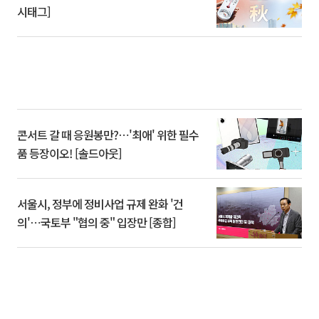
시태그]
콘서트 갈 때 응원봉만?⋯'최애' 위한 필수
품 등장이오! [솔드아웃]
서울시, 정부에 정비사업 규제 완화 '건
의'⋯국토부 "협의 중" 입장만 [종합]