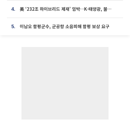
美 ‘232조 하이브리드 제재’ 임박…K-태양광, 불확실성 털고 날개 다나
4.
이남오 함평군수, 군공항 소음피해 함평 보상 요구
5.