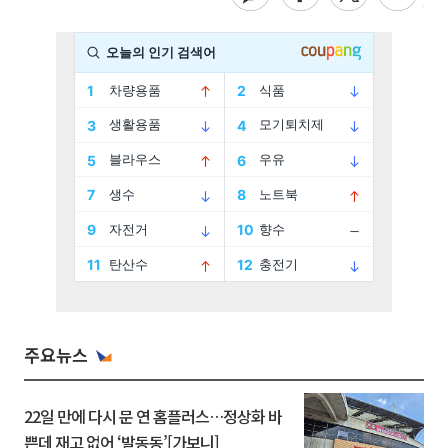
주요뉴스
22일 만에 다시 문 연 홈플러스…정상화 바
쁜데 재고 없어 ‘발동동’[가보니]