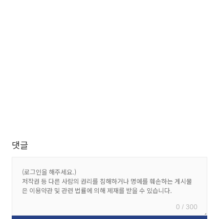
댓글
0 / 300