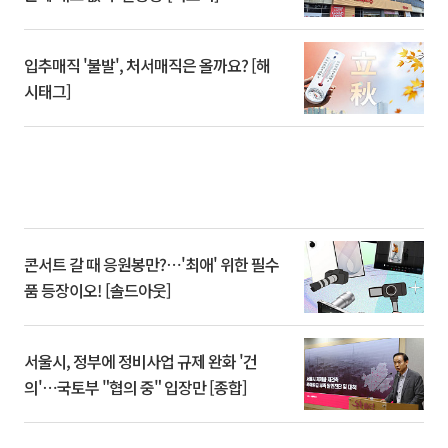
입추매직 '불발', 처서매직은 올까요? [해
시태그]
콘서트 갈 때 응원봉만?⋯'최애' 위한 필수
품 등장이오! [솔드아웃]
서울시, 정부에 정비사업 규제 완화 '건
의'⋯국토부 "협의 중" 입장만 [종합]