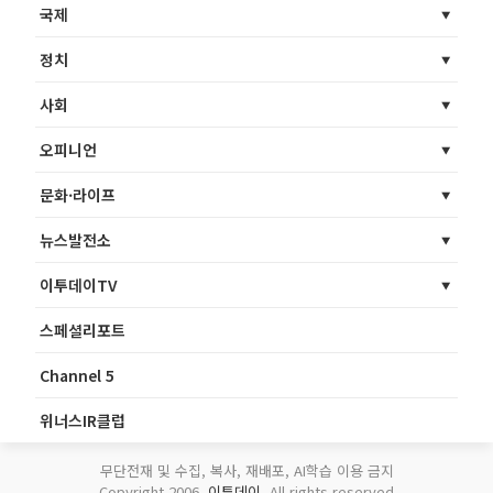
국제
정치
사회
오피니언
문화·라이프
뉴스발전소
이투데이TV
스페셜리포트
Channel 5
위너스IR클럽
무단전재 및 수집, 복사, 재배포, AI학습 이용 금지
Copyright 2006.
이투데이
. All rights reserved