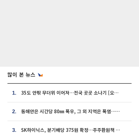
많이 본 뉴스
35도 안팎 무더위 이어져…전국 곳곳 소나기 [오늘 날씨]
1.
동해안은 시간당 80㎜ 폭우, 그 외 지역은 폭염…‘극과 극 날씨’
2.
SK하이닉스, 분기배당 375원 확정…주주환원책 9월로 앞당겨 발표
3.