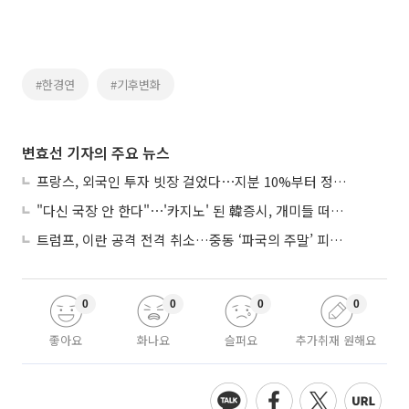
#한경연
#기후변화
변효선 기자의 주요 뉴스
프랑스, 외국인 투자 빗장 걸었다⋯지분 10%부터 정부가 승인
"다신 국장 안 한다"⋯'카지노' 된 韓증시, 개미들 떠난다
트럼프, 이란 공격 전격 취소…중동 ‘파국의 주말’ 피했다
0
0
0
0
좋아요
화나요
슬퍼요
추가취재 원해요