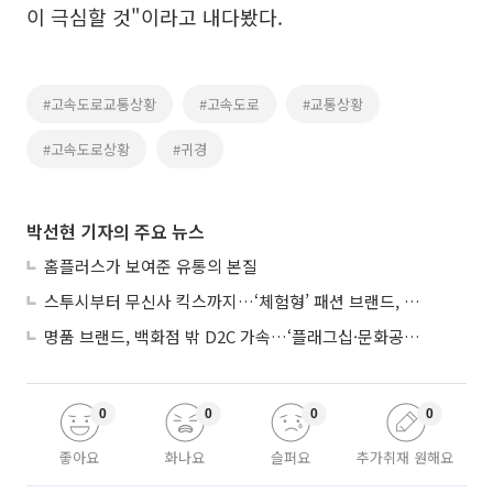
이 극심할 것"이라고 내다봤다.
#고속도로교통상황
#고속도로
#교통상황
#고속도로상황
#귀경
박선현 기자의 주요 뉴스
홈플러스가 보여준 유통의 본질
스투시부터 무신사 킥스까지…‘체험형’ 패션 브랜드, 잇단 제주행
명품 브랜드, 백화점 밖 D2C 가속…‘플래그십·문화공간’ 전략 눈길
0
0
0
0
좋아요
화나요
슬퍼요
추가취재 원해요