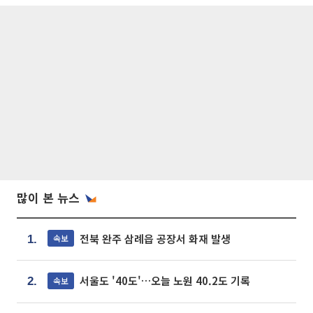
많이 본 뉴스
전북 완주 삼례읍 공장서 화재 발생
속보
1.
서울도 '40도'…오늘 노원 40.2도 기록
속보
2.