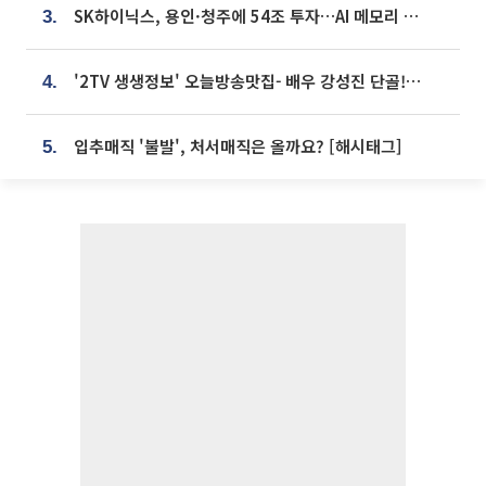
SK하이닉스, 용인·청주에 54조 투자…AI 메모리 생산기지 키운다
3.
'2TV 생생정보' 오늘방송맛집- 배우 강성진 단골! 쌀국수ㆍ푸팟퐁 커리 맛집 '블○○○'
4.
입추매직 '불발', 처서매직은 올까요? [해시태그]
5.