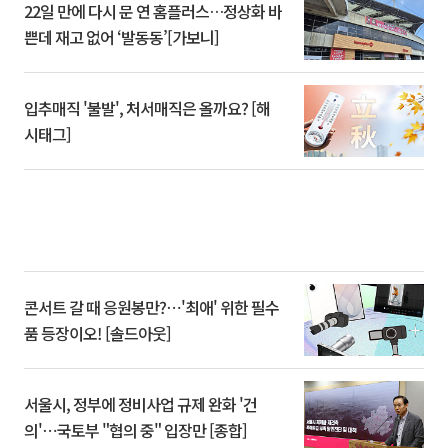
22일 만에 다시 문 연 홈플러스…정상화 바
쁜데 재고 없어 ‘발동동’[가보니]
입추매직 '불발', 처서매직은 올까요? [해
시태그]
콘서트 갈 때 응원봉만?⋯'최애' 위한 필수
품 등장이오! [솔드아웃]
서울시, 정부에 정비사업 규제 완화 '건
의'⋯국토부 "협의 중" 입장만 [종합]