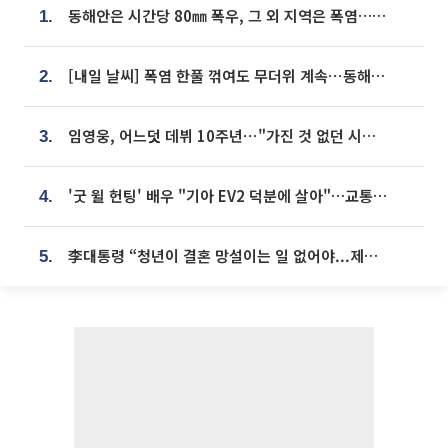
동해안은 시간당 80㎜ 폭우, 그 외 지역은 폭염…‘극과 극 날씨’
1.
[내일 날씨] 폭염 한풀 꺾여도 무더위 계속⋯동해안 이틀 연속 비
2.
임영웅, 어느덧 데뷔 10주년⋯"가진 것 없던 시절, 내 앞엔 20명의 팬뿐"
3.
'굿 윌 헌팅' 배우 "기아 EV2 덕분에 살아"…교통사고 후 안전성 극찬
4.
李대통령 “청년이 결혼 망설이는 일 없어야...제도상 불이익 조사”
5.