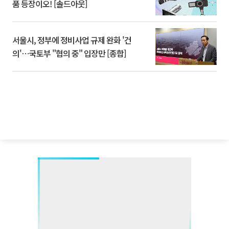
품 등장이오! [솔드아웃]
서울시, 정부에 정비사업 규제 완화 '건
의'⋯국토부 "협의 중" 입장만 [종합]