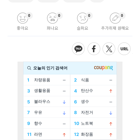
0
0
0
0
좋아요
화나요
슬퍼요
추가취재 원해요