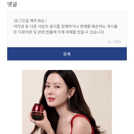
댓글
0 / 300