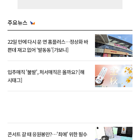
주요뉴스
22일 만에 다시 문 연 홈플러스…정상화 바
쁜데 재고 없어 ‘발동동’[가보니]
입추매직 '불발', 처서매직은 올까요? [해
시태그]
콘서트 갈 때 응원봉만?⋯'최애' 위한 필수