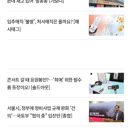
쁜데 재고 없어 ‘발동동’[가보니]
입추매직 '불발', 처서매직은 올까요? [해
시태그]
콘서트 갈 때 응원봉만?⋯'최애' 위한 필수
품 등장이오! [솔드아웃]
서울시, 정부에 정비사업 규제 완화 '건
의'⋯국토부 "협의 중" 입장만 [종합]