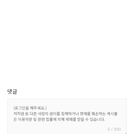
댓글
0 / 300