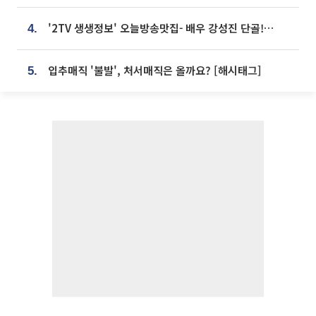
'2TV 생생정보' 오늘방송맛집- 배우 강성진 단골! 쌀국수ㆍ푸팟퐁 커리 맛집 '블○○○'
4.
입추매직 '불발', 처서매직은 올까요? [해시태그]
5.