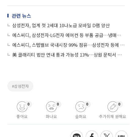
관련 뉴스
삼성전자, 업계 첫 2세대 10나노급 모바일 D램 양산
에스씨디, 삼성전자·LG전자 에어컨 등 부품 공급…냉매밸브 국내 독과점
에스씨디, 스텝밸브 국내시장 99% 점유…삼성전자 등에 공급 ↑
美 클래리티 법안 연내 통과 가능성 13%…상원 문턱서 제동
#삼성전자
0
0
0
0
좋아요
화나요
슬퍼요
추가취재 원해요