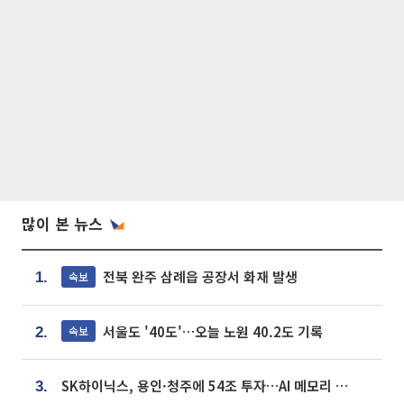
많이 본 뉴스
전북 완주 삼례읍 공장서 화재 발생
속보
1.
서울도 '40도'…오늘 노원 40.2도 기록
속보
2.
SK하이닉스, 용인·청주에 54조 투자…AI 메모리 생산기지 키운다
3.