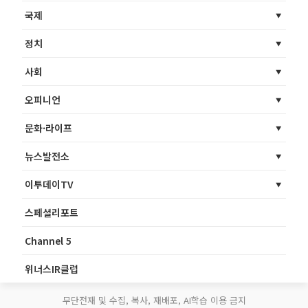
국제
정치
사회
오피니언
문화·라이프
뉴스발전소
이투데이TV
스페셜리포트
Channel 5
위너스IR클럽
무단전재 및 수집, 복사, 재배포, AI학습 이용 금지