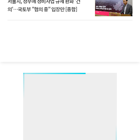
서울시, 정부에 정비사업 규제 완화 '건
의'⋯국토부 "협의 중" 입장만 [종합]