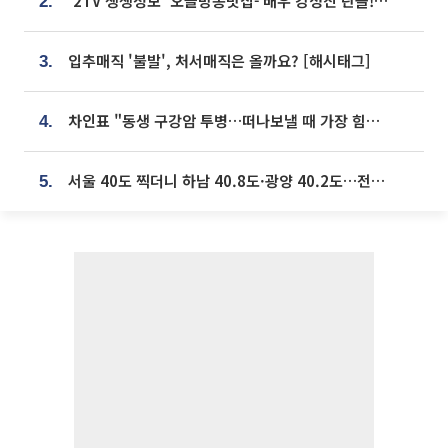
'2TV 생생정보' 오늘방송맛집- 배우 강성진 단골! 쌀국수ㆍ푸팟퐁 커리 맛집 '블○○○'
2.
입추매직 '불발', 처서매직은 올까요? [해시태그]
3.
차인표 "동생 구강암 투병…떠나보낼 때 가장 힘들었다”
4.
서울 40도 찍더니 하남 40.8도·광양 40.2도…전국 '펄펄'
5.