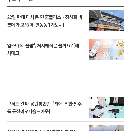
22일 만에 다시 문 연 홈플러스…정상화 바
쁜데 재고 없어 ‘발동동’[가보니]
입추매직 '불발', 처서매직은 올까요? [해
시태그]
콘서트 갈 때 응원봉만?⋯'최애' 위한 필수
품 등장이오! [솔드아웃]